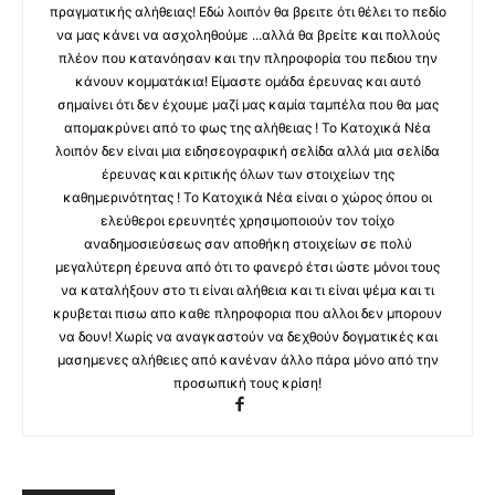
πραγματικής αλήθειας! Εδώ λοιπόν θα βρειτε ότι θέλει το πεδίο
να μας κάνει να ασχοληθούμε ...αλλά θα βρείτε και πολλούς
πλέον που κατανόησαν και την πληροφορία του πεδιου την
κάνουν κομματάκια! Είμαστε ομάδα έρευνας και αυτό
σημαίνει ότι δεν έχουμε μαζί μας καμία ταμπέλα που θα μας
απομακρύνει από το φως της αλήθειας ! Το Κατοχικά Νέα
λοιπόν δεν είναι μια ειδησεογραφική σελίδα αλλά μια σελίδα
έρευνας και κριτικής όλων των στοιχείων της
καθημερινότητας ! Το Κατοχικά Νέα είναι ο χώρος όπου οι
ελεύθεροι ερευνητές χρησιμοποιούν τον τοίχο
αναδημοσιεύσεως σαν αποθήκη στοιχείων σε πολύ
μεγαλύτερη έρευνα από ότι το φανερό έτσι ώστε μόνοι τους
να καταλήξουν στο τι είναι αλήθεια και τι είναι ψέμα και τι
κρυβεται πισω απο καθε πληροφορια που αλλοι δεν μπορουν
να δουν! Χωρίς να αναγκαστούν να δεχθούν δογματικές και
μασημενες αλήθειες από κανέναν άλλο πάρα μόνο από την
προσωπική τους κρίση!