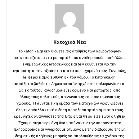
Κατοχικά Νέα
"Το katohika.gr δεν υιοθετεί τις απόψεις των αρθρογράφων,
ούτε ταυτίζεται με τα ρεπορτάζ που αναδημοσιεύει από άλλες
ενημερωτικές ιστοσελίδες και δεν ευθύνεται για την
εγκυρότητα, την αξιοπιστία και το περιεχόμενό τους. Συνεπώς,
δε φέρει καμία ευθύνη εκ του νόμου. Το katohika.gr ,
ασπάζεται βαθιά, τις Δημοκρατικές αρχές της πολυφωνίας και
ως εκ τούτου, αναδημοσιεύει κείμενα και ρεπορτάζ, από
όλους τους πολιτικούς, κοινωνικούς και επιστημονικούς
χώρους." Η συντακτική ομάδα των κατοχικών νέων φέρνει
όλη την εναλλακτική είδηση προς ξεσκαρτάρισμα απο τους
ερευνητές αναγνώστες της! Ειτε ειναι Ψεμα ειτε ειναι αληθεια
!Έχουμε συγκεκριμένη θέση απέναντι στην υπεροντοτητα
πληροφορίας και γνωρίζουμε ότι μόνο με την διαδικασία της μη
δογματικής αλήθειας μπορείς να ακολουθήσεις τα χνάρια της