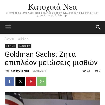
Κατοχικά Νεα
Κοινότητα Εναλλακτικής πληροφόρησης,Ελεύθερης Ερευνας και
χαρούμενης διάθεσης
Αρχική
ΔΙΕΘΝΗ
ΔΙΕΘΝΗ
ΚΑΤΟΧΙΚΑ
Goldman Sachs: Ζητά
επιπλέον μειώσεις μισθών
Από
Κατοχικά Νέα
-
05/01/2014
93
2