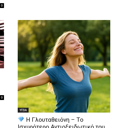
0
0
ΥΓΕΙΑ
Η Γλουταθειόνη – Το
Ισχυρότερο Αντιοξειδωτικό του