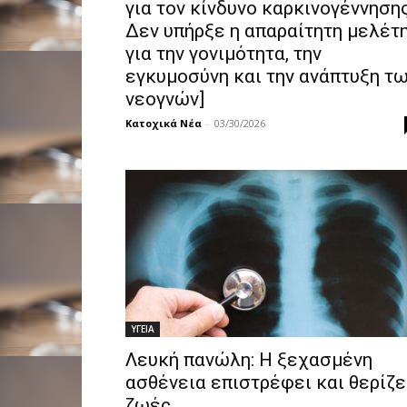
για τoν κίνδυνο καρκινογέννησης
Δεν υπήρξε η απαραίτητη μελέτ
για την γονιμότητα, την
εγκυμοσύνη και την ανάπτυξη τ
νεογνών]
Κατοχικά Νέα
-
03/30/2026
ΥΓΕΙΑ
Λευκή πανώλη: Η ξεχασμένη
ασθένεια επιστρέφει και θερίζε
ζωές