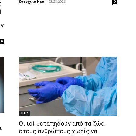
Κατοχικά Νέα
-
03/28/2026
.
0
η
ων
0
ΥΓΕΙΑ
Οι ιοί μεταπηδούν από τα ζώα
ι
στους ανθρώπους χωρίς να