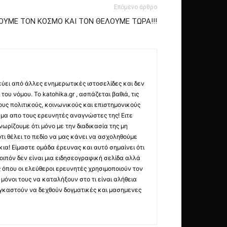
Επόμενο άρθρο
ΟΥΜΕ ΤΟΝ ΚΟΣΜΟ ΚΑΙ ΤΟΝ ΘΕΛΟΥΜΕ ΤΩΡΑ!!!
εύει από άλλες ενημερωτικές ιστοσελίδες και δεν
ου νόμου. Το katohika.gr , ασπάζεται βαθιά, τις
υς πολιτικούς, κοινωνικούς και επιστημονικούς
μα απο τους ερευνητές αναγνώστες της! Ειτε
ωρίζουμε ότι μόνο με την διαδικασία της μη
τι θέλει το πεδίο να μας κάνει να ασχοληθούμε
ια! Είμαστε ομάδα έρευνας και αυτό σημαίνει ότι
οιπόν δεν είναι μια ειδησεογραφική σελίδα αλλά
ς όπου οι ελεύθεροι ερευνητές χρησιμοποιούν τον
όνοι τους να καταλήξουν στο τι είναι αλήθεια
ναγκαστούν να δεχθούν δογματικές και μασημενες