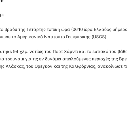
μι
το βράδυ της Τετάρτης τοπική ώρα (06.10 ώρα Ελλάδος σήμερα
νωσε το Αμερικανικό Ινστιτούτο Γεωφυσικής (USGS).
ίστηκε 94 χλμ. νοτίως του Πορτ Χάρντι και το εστιακό του βά
ια τσουνάμι για τις εν δυνάμει απειλούμενες περιοχές της Βρ
της Αλάσκας, του Ορεγκον και της Καλιφόρνιας, ανακοίνωσε τ