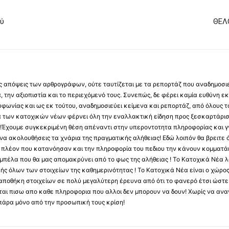
ού
ΘΕΛ
 τις απόψεις των αρθρογράφων, ούτε ταυτίζεται με τα ρεπορτάζ που αναδημοσι
 την αξιοπιστία και το περιεχόμενό τους. Συνεπώς, δε φέρει καμία ευθύνη εκ τ
φωνίας και ως εκ τούτου, αναδημοσιεύει κείμενα και ρεπορτάζ, από όλους το
α των κατοχικών νέων φέρνει όλη την εναλλακτική είδηση προς ξεσκαρτάρισ
α !Έχουμε συγκεκριμένη θέση απέναντι στην υπεροντοτητα πληροφορίας και γν
να ακολουθήσεις τα χνάρια της πραγματικής αλήθειας! Εδώ λοιπόν θα βρειτε ό
ύς πλέον που κατανόησαν και την πληροφορία του πεδιου την κάνουν κομματάκ
αμπέλα που θα μας απομακρύνει από το φως της αλήθειας ! Το Κατοχικά Νέα λ
κής όλων των στοιχείων της καθημερινότητας ! Το Κατοχικά Νέα είναι ο χώρο
ποθήκη στοιχείων σε πολύ μεγαλύτερη έρευνα από ότι το φανερό έτσι ώστε μ
υβεται πισω απο καθε πληροφορια που αλλοι δεν μπορουν να δουν! Χωρίς να α
πάρα μόνο από την προσωπική τους κρίση!