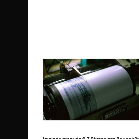
Ισχυρός σεισμός 6,7 Ρίχτερ στο Βανκούβ