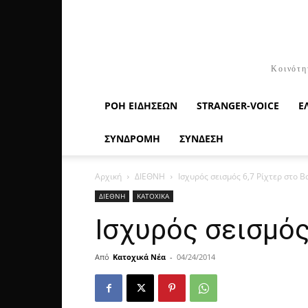
Κοινότη
ΡΟΉ ΕΙΔΉΣΕΩΝ
STRANGER-VOICE
Ε
ΣΥΝΔΡΟΜΗ
ΣΥΝΔΕΣΗ
Αρχική
ΔΙΕΘΝΗ
Ισχυρός σεισμός 6,7 Ρίχτερ στο 
ΔΙΕΘΝΗ
ΚΑΤΟΧΙΚΑ
Ισχυρός σεισμός
Από
Κατοχικά Νέα
-
04/24/2014