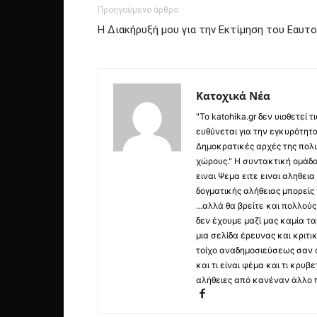
Προηγούμενο άρθρο
Η Διακήρυξή μου για την Εκτίμηση του Εαυτ
Κατοχικά Νέα
"Το katohika.gr δεν υιοθετεί
ευθύνεται για την εγκυρότητα,
Δημοκρατικές αρχές της πολυ
χώρους." Η συντακτική ομάδ
ειναι Ψεμα ειτε ειναι αληθει
δογματικής αλήθειας μπορείς 
...αλλά θα βρείτε και πολλο
δεν έχουμε μαζί μας καμία τ
μια σελίδα έρευνας και κριτι
τοίχο αναδημοσιεύσεως σαν α
και τι είναι ψέμα και τι κρ
αλήθειες από κανέναν άλλο 