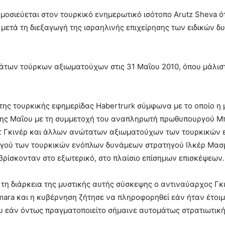
οσιεύεται στον τουρκικό ενημερωτικό ισότοπο Arutz Sheva ότ
μετά τη διεξαγωγή της ισραηλινής επιχείρησης των ειδικών 
τάτων τούρκων αξιωματούχων στις 31 Μαΐου 2010, όπου μάλισ
 της τουρκικής εφημερίδας Habertrurk σύμφωνα με το οποίο η
31ης Μαΐου με τη συμμετοχή του αναπληρωτή πρωθυπουργού Μ
τ Γκινέρ και άλλων ανώτατων αξιωματούχων των τουρκικών 
γού των τουρκικών ενόπλων δυνάμεων στρατηγού Ιλκέρ Μασ
 βρίσκονταν στο εξωτερικό, στο πλαίσιο επίσημων επισκέψεων.
τη διάρκεια της μυστικής αυτής σύσκεψης ο αντιναύαρχος Γκ
mara και η κυβέρνηση ζήτησε να πληροφορηθεί εάν ήταν έτοι
ου εάν όντως πραγματοποιείτο σήμαινε αυτομάτως στρατιωτική