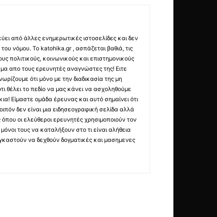
εύει από άλλες ενημερωτικές ιστοσελίδες και δεν
ου νόμου. Το katohika.gr , ασπάζεται βαθιά, τις
υς πολιτικούς, κοινωνικούς και επιστημονικούς
μα απο τους ερευνητές αναγνώστες της! Ειτε
ωρίζουμε ότι μόνο με την διαδικασία της μη
τι θέλει το πεδίο να μας κάνει να ασχοληθούμε
ια! Είμαστε ομάδα έρευνας και αυτό σημαίνει ότι
οιπόν δεν είναι μια ειδησεογραφική σελίδα αλλά
ς όπου οι ελεύθεροι ερευνητές χρησιμοποιούν τον
όνοι τους να καταλήξουν στο τι είναι αλήθεια
ναγκαστούν να δεχθούν δογματικές και μασημενες