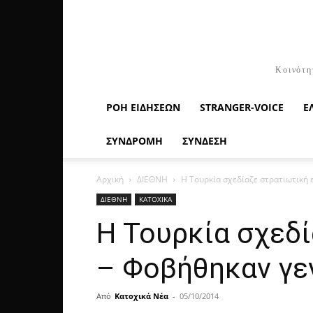
Κοινότη
ΡΟΉ ΕΙΔΉΣΕΩΝ
STRANGER-VOICE
Ε
ΣΥΝΔΡΟΜΗ
ΣΥΝΔΕΣΗ
Αρχική
ΔΙΕΘΝΗ
Η Τουρκία σχεδίαζε στρατιωτική 
ΔΙΕΘΝΗ
ΚΑΤΟΧΙΚΑ
Η Τουρκία σχεδί
– Φοβήθηκαν γε
Από
Κατοχικά Νέα
-
05/10/2014