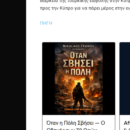
διάρκεια της τουρκικής εισβολής στην Κύπ
προς την Κύπρο για να πάρει μέρος στην ει
ΠΗΓΗ