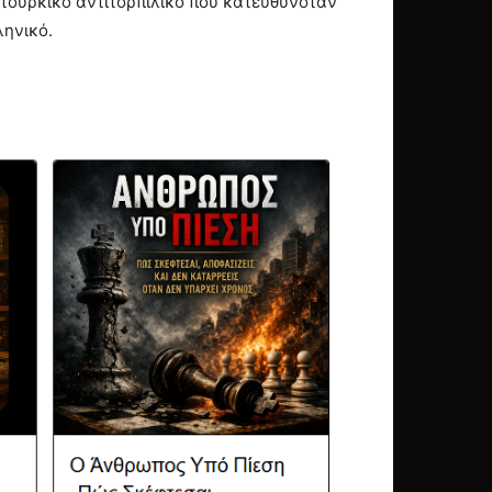
 τουρκικό αντιτορπιλικό που κατευθυνόταν
ληνικό.