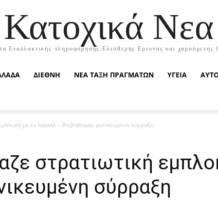
Κατοχικά Νεα
τα Εναλλακτικής πληροφόρησης,Ελεύθερης Ερευνας και χαρούμενης 
ΛΛΑΔΑ
ΔΙΕΘΝΗ
ΝΕΑ ΤΑΞΗ ΠΡΑΓΜΑΤΩΝ
ΥΓΕΙΑ
ΑΥΤ
εμπλοκή με το Ισραήλ – Φοβήθηκαν γενικευμένη σύρραξη
αζε στρατιωτική εμπλο
νικευμένη σύρραξη