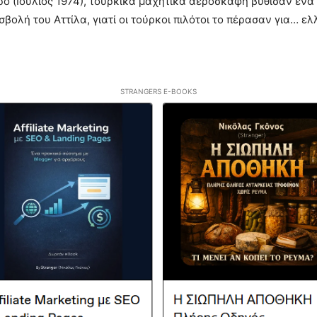
ρο (Ιούλιος 1974), τουρκικά μαχητικά αεροσκάφη βύθισαν ένα
σβολή του Αττίλα, γιατί οι τούρκοι πιλότοι το πέρασαν για… ελ
STRANGERS E-BOOKS