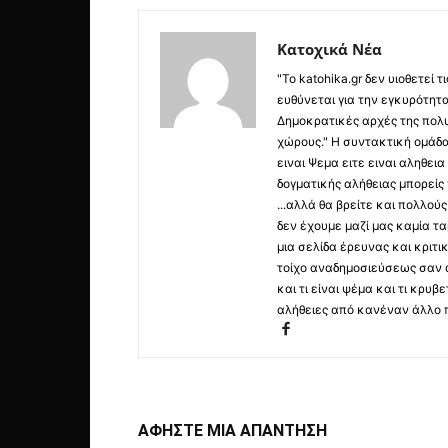
Κατοχικά Νέα
"Το katohika.gr δεν υιοθετεί
ευθύνεται για την εγκυρότητα,
Δημοκρατικές αρχές της πολυ
χώρους." Η συντακτική ομάδ
ειναι Ψεμα ειτε ειναι αληθει
δογματικής αλήθειας μπορείς 
...αλλά θα βρείτε και πολλο
δεν έχουμε μαζί μας καμία τ
μια σελίδα έρευνας και κριτι
τοίχο αναδημοσιεύσεως σαν α
και τι είναι ψέμα και τι κρ
αλήθειες από κανέναν άλλο 
ΑΦΗΣΤΕ ΜΙΑ ΑΠΑΝΤΗΣΗ