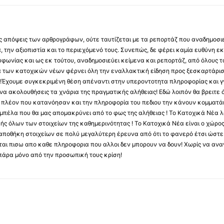
 τις απόψεις των αρθρογράφων, ούτε ταυτίζεται με τα ρεπορτάζ που αναδημοσι
 την αξιοπιστία και το περιεχόμενό τους. Συνεπώς, δε φέρει καμία ευθύνη εκ τ
φωνίας και ως εκ τούτου, αναδημοσιεύει κείμενα και ρεπορτάζ, από όλους το
α των κατοχικών νέων φέρνει όλη την εναλλακτική είδηση προς ξεσκαρτάρισ
α !Έχουμε συγκεκριμένη θέση απέναντι στην υπεροντοτητα πληροφορίας και γν
να ακολουθήσεις τα χνάρια της πραγματικής αλήθειας! Εδώ λοιπόν θα βρειτε ό
ύς πλέον που κατανόησαν και την πληροφορία του πεδιου την κάνουν κομματάκ
αμπέλα που θα μας απομακρύνει από το φως της αλήθειας ! Το Κατοχικά Νέα λ
κής όλων των στοιχείων της καθημερινότητας ! Το Κατοχικά Νέα είναι ο χώρο
ποθήκη στοιχείων σε πολύ μεγαλύτερη έρευνα από ότι το φανερό έτσι ώστε μ
υβεται πισω απο καθε πληροφορια που αλλοι δεν μπορουν να δουν! Χωρίς να α
πάρα μόνο από την προσωπική τους κρίση!