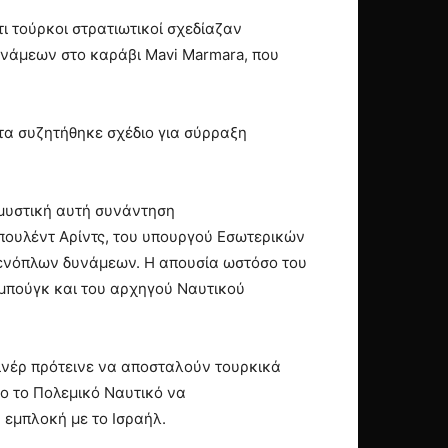
ι τούρκοι στρατιωτικοί σχεδίαζαν
δυνάμεων στο καράβι Mavi Marmara, που
τα συζητήθηκε σχέδιο για σύρραξη
 μυστική αυτή συνάντηση
πουλέντ Αρίντς, του υπουργού Εσωτερικών
ενόπλων δυνάμεων. Η απουσία ωστόσο του
μπούγκ και του αρχηγού Ναυτικού
ινέρ πρότεινε να αποσταλούν τουρκικά
μο το Πολεμικό Ναυτικό να
 εμπλοκή με το Ισραήλ.