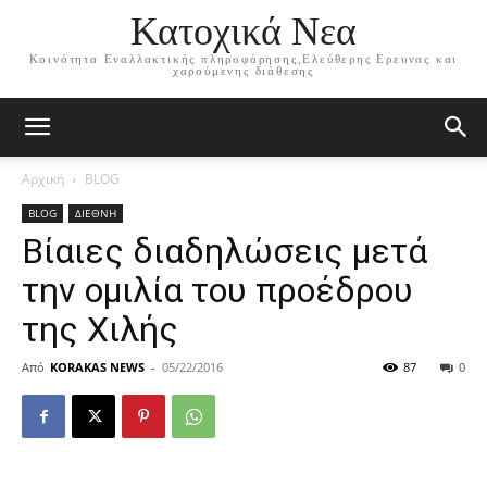
Κατοχικά Νεα
Κοινότητα Εναλλακτικής πληροφόρησης,Ελεύθερης Ερευνας και
χαρούμενης διάθεσης
Αρχική
BLOG
BLOG
ΔΙΕΘΝΗ
Βίαιες διαδηλώσεις μετά
την ομιλία του προέδρου
της Χιλής
Από
KORAKAS NEWS
-
05/22/2016
87
0