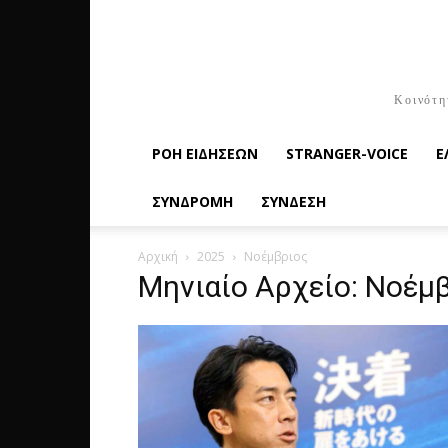
Κοινότη
ΡΟΉ ΕΙΔΉΣΕΩΝ
STRANGER-VOICE
Ε
ΣΥΝΔΡΟΜΗ
ΣΥΝΔΕΣΗ
Αρχική
2025
Νοέμβριος
Μηνιαίο Αρχείο: Νοέμ