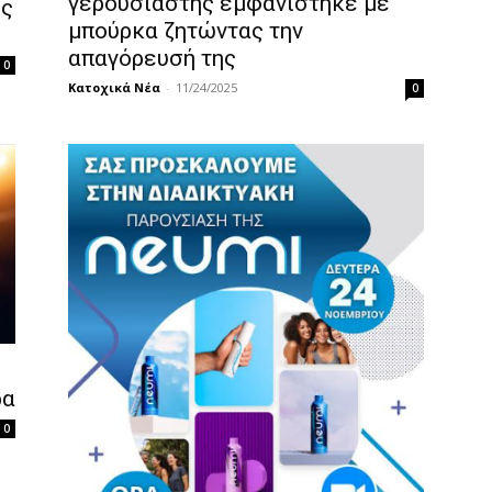
γερουσιαστής εμφανίστηκε με
ης
μπούρκα ζητώντας την
απαγόρευσή της
0
Κατοχικά Νέα
-
11/24/2025
0
ρα
0