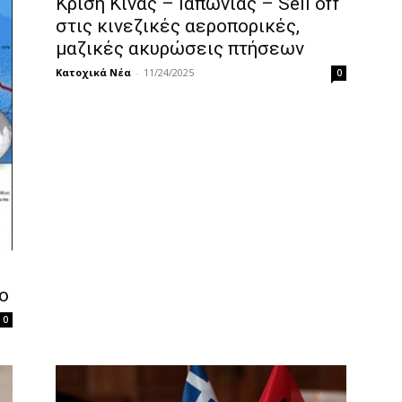
Κρίση Κίνας – Ιαπωνίας – Sell off
στις κινεζικές αεροπορικές,
μαζικές ακυρώσεις πτήσεων
Κατοχικά Νέα
-
11/24/2025
0
ο
0