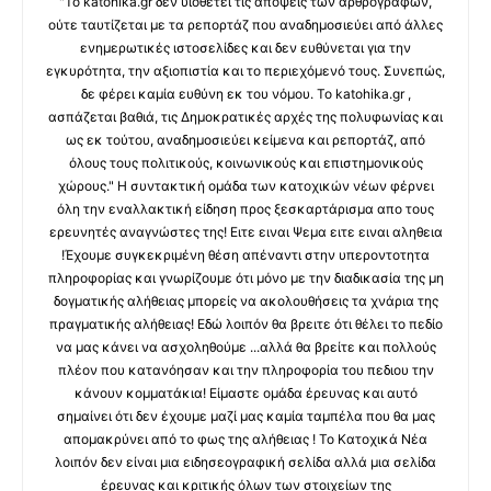
"Το katohika.gr δεν υιοθετεί τις απόψεις των αρθρογράφων,
ούτε ταυτίζεται με τα ρεπορτάζ που αναδημοσιεύει από άλλες
ενημερωτικές ιστοσελίδες και δεν ευθύνεται για την
εγκυρότητα, την αξιοπιστία και το περιεχόμενό τους. Συνεπώς,
δε φέρει καμία ευθύνη εκ του νόμου. Το katohika.gr ,
ασπάζεται βαθιά, τις Δημοκρατικές αρχές της πολυφωνίας και
ως εκ τούτου, αναδημοσιεύει κείμενα και ρεπορτάζ, από
όλους τους πολιτικούς, κοινωνικούς και επιστημονικούς
χώρους." Η συντακτική ομάδα των κατοχικών νέων φέρνει
όλη την εναλλακτική είδηση προς ξεσκαρτάρισμα απο τους
ερευνητές αναγνώστες της! Ειτε ειναι Ψεμα ειτε ειναι αληθεια
!Έχουμε συγκεκριμένη θέση απέναντι στην υπεροντοτητα
πληροφορίας και γνωρίζουμε ότι μόνο με την διαδικασία της μη
δογματικής αλήθειας μπορείς να ακολουθήσεις τα χνάρια της
πραγματικής αλήθειας! Εδώ λοιπόν θα βρειτε ότι θέλει το πεδίο
να μας κάνει να ασχοληθούμε ...αλλά θα βρείτε και πολλούς
πλέον που κατανόησαν και την πληροφορία του πεδιου την
κάνουν κομματάκια! Είμαστε ομάδα έρευνας και αυτό
σημαίνει ότι δεν έχουμε μαζί μας καμία ταμπέλα που θα μας
απομακρύνει από το φως της αλήθειας ! Το Κατοχικά Νέα
λοιπόν δεν είναι μια ειδησεογραφική σελίδα αλλά μια σελίδα
έρευνας και κριτικής όλων των στοιχείων της