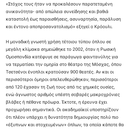
«Στόχος τους ήταν να προκαλέσουν παρατεταμένη
ανικανότητα- από απώλεια συνείδησης και βαθιά
καταστολή έως παραισθήσεις, ασυναρτησία, παράλυση
και έντονο αποπροσανατολισμό» εξηγεί ο Κρόουλι.
Η μοναδική γνωστή χρήση τέτοιου τύπου όπλου σε
μεγάλη κλίμακα σημειώθηκε το 2002, όταν η Ρωσική
Ομοσπονδία κατέφυγε σε παράγωγα φαιντανύλης για
να τερματίσει την ομηρία στο θέατρο της Μόσχας, όπου
Τσετσένοι ένοπλοι κρατούσαν 900 θεατές. Αν και οι
περισσότεροι όμηροι απελευθερώθηκαν, περισσότεροι
από 120 έχασαν τη ζωή τους από τις χημικές ουσίες,
ενώ άγνωστος αριθμός υπέστη σοβαρές μακροχρόνιες
βλάβες ή πέθανε πρόωρα. Έκτοτε, η έρευνα έχει
προχωρήσει σημαντικά. Οι ακαδημαϊκοί υποστηρίζουν
ότι πλέον υπάρχει η δυνατότητα δημιουργίας πολύ πιο
«έξυπνων και στοχευμένων» όπλων, τα οποία κάποτε θα