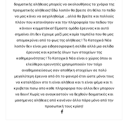
δογματικής αλήθειας μπορείς να ακολουθήσεις τα χνάρια της
πραγματικής αλήθειας! Εδώ λοιπόν θα βρειτε ότι θέλει το πεδίο
να μας κάνει να ασχοληθούμε ...αλλά θα βρείτε και πολλούς
πλέον που κατανόησαν και την πληροφορία του πεδιου την
κάνουν κομματάκια! Είμαστε ομάδα έρευνας και αυτό
σημαίνει ότι δεν έχουμε μαζί μας καμία ταμπέλα που θα μας
απομακρύνει από το φως της αλήθειας ! Το Κατοχικά Νέα
λοιπόν δεν είναι μια ειδησεογραφική σελίδα αλλά μια σελίδα
έρευνας και κριτικής όλων των στοιχείων της
καθημερινότητας ! Το Κατοχικά Νέα είναι ο χώρος όπου οι
ελεύθεροι ερευνητές χρησιμοποιούν τον τοίχο
αναδημοσιεύσεως σαν αποθήκη στοιχείων σε πολύ
μεγαλύτερη έρευνα από ότι το φανερό έτσι ώστε μόνοι τους
να καταλήξουν στο τι είναι αλήθεια και τι είναι ψέμα και τι
κρυβεται πισω απο καθε πληροφορια που αλλοι δεν μπορουν
να δουν! Χωρίς να αναγκαστούν να δεχθούν δογματικές και
μασημενες αλήθειες από κανέναν άλλο πάρα μόνο από την
προσωπική τους κρίση!