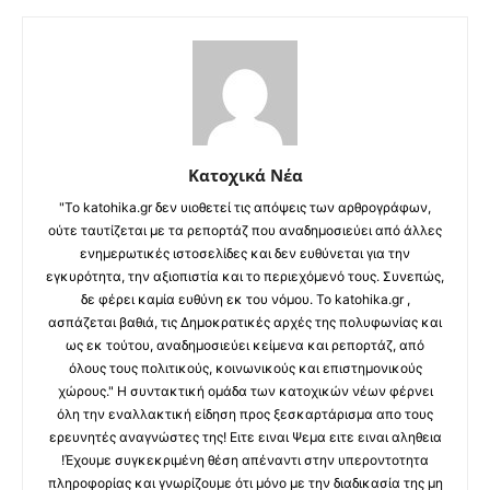
Κατοχικά Νέα
"Το katohika.gr δεν υιοθετεί τις απόψεις των αρθρογράφων,
ούτε ταυτίζεται με τα ρεπορτάζ που αναδημοσιεύει από άλλες
ενημερωτικές ιστοσελίδες και δεν ευθύνεται για την
εγκυρότητα, την αξιοπιστία και το περιεχόμενό τους. Συνεπώς,
δε φέρει καμία ευθύνη εκ του νόμου. Το katohika.gr ,
ασπάζεται βαθιά, τις Δημοκρατικές αρχές της πολυφωνίας και
ως εκ τούτου, αναδημοσιεύει κείμενα και ρεπορτάζ, από
όλους τους πολιτικούς, κοινωνικούς και επιστημονικούς
χώρους." Η συντακτική ομάδα των κατοχικών νέων φέρνει
όλη την εναλλακτική είδηση προς ξεσκαρτάρισμα απο τους
ερευνητές αναγνώστες της! Ειτε ειναι Ψεμα ειτε ειναι αληθεια
!Έχουμε συγκεκριμένη θέση απέναντι στην υπεροντοτητα
πληροφορίας και γνωρίζουμε ότι μόνο με την διαδικασία της μη