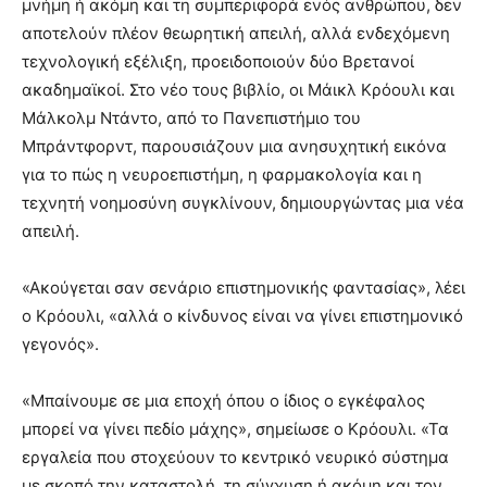
μνήμη ή ακόμη και τη συμπεριφορά ενός ανθρώπου, δεν
αποτελούν πλέον θεωρητική απειλή, αλλά ενδεχόμενη
τεχνολογική εξέλιξη, προειδοποιούν δύο Βρετανοί
ακαδημαϊκοί. Στο νέο τους βιβλίο, οι Μάικλ Κρόουλι και
Μάλκολμ Ντάντο, από το Πανεπιστήμιο του
Μπράντφορντ, παρουσιάζουν μια ανησυχητική εικόνα
για το πώς η νευροεπιστήμη, η φαρμακολογία και η
τεχνητή νοημοσύνη συγκλίνουν, δημιουργώντας μια νέα
απειλή.
«Ακούγεται σαν σενάριο επιστημονικής φαντασίας», λέει
ο Κρόουλι, «αλλά ο κίνδυνος είναι να γίνει επιστημονικό
γεγονός».
«Μπαίνουμε σε μια εποχή όπου ο ίδιος ο εγκέφαλος
μπορεί να γίνει πεδίο μάχης», σημείωσε ο Κρόουλι. «Τα
εργαλεία που στοχεύουν το κεντρικό νευρικό σύστημα
με σκοπό την καταστολή, τη σύγχυση ή ακόμη και τον