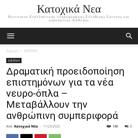
Κατοχικά Νεα
Κοινότητα Εναλλακτικής πληροφόρησης,Ελεύθερης Ερευνας και
χαρούμενης διάθεσης
Αρχική
ΔΙΕΘΝΗ
ΔΙΕΘΝΗ
Δραματική προειδοποίηση
επιστημόνων για τα νέα
νευρο-όπλα –
Μεταβάλλουν την
ανθρώπινη συμπεριφορά
Από
Κατοχικά Νέα
-
11/23/2025
140
0