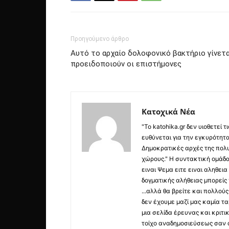
Προηγούμενο άρθρο
Αυτό το αρχαίο δολοφονικό βακτήριο γίνετα
προειδοποιούν οι επιστήμονες
Κατοχικά Νέα
"Το katohika.gr δεν υιοθετεί
ευθύνεται για την εγκυρότητα,
Δημοκρατικές αρχές της πολυ
χώρους." Η συντακτική ομάδ
ειναι Ψεμα ειτε ειναι αληθει
δογματικής αλήθειας μπορείς 
...αλλά θα βρείτε και πολλο
δεν έχουμε μαζί μας καμία τ
μια σελίδα έρευνας και κριτι
τοίχο αναδημοσιεύσεως σαν α