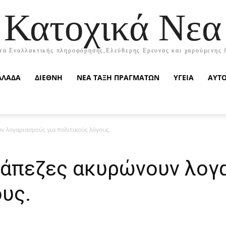
Κατοχικά Νεα
τα Εναλλακτικής πληροφόρησης,Ελεύθερης Ερευνας και χαρούμενης 
ΛΛΑΔΑ
ΔΙΕΘΝΗ
ΝΕΑ ΤΑΞΗ ΠΡΑΓΜΑΤΩΝ
ΥΓΕΙΑ
ΑΥΤ
ν λογαριασμούς για πολιτικούς λόγους.
ράπεζες ακυρώνουν λογ
υς.