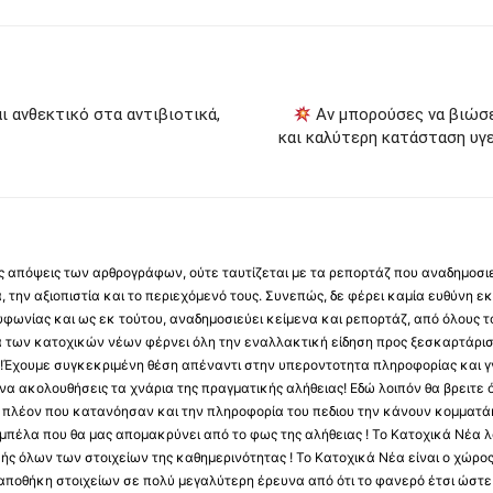
ι ανθεκτικό στα αντιβιοτικά,
Αν μπορούσες να βιώσε
και καλύτερη κατάσταση υγε
 τις απόψεις των αρθρογράφων, ούτε ταυτίζεται με τα ρεπορτάζ που αναδημοσι
 την αξιοπιστία και το περιεχόμενό τους. Συνεπώς, δε φέρει καμία ευθύνη εκ τ
φωνίας και ως εκ τούτου, αναδημοσιεύει κείμενα και ρεπορτάζ, από όλους το
α των κατοχικών νέων φέρνει όλη την εναλλακτική είδηση προς ξεσκαρτάρισ
α !Έχουμε συγκεκριμένη θέση απέναντι στην υπεροντοτητα πληροφορίας και γν
να ακολουθήσεις τα χνάρια της πραγματικής αλήθειας! Εδώ λοιπόν θα βρειτε ό
ύς πλέον που κατανόησαν και την πληροφορία του πεδιου την κάνουν κομματάκ
αμπέλα που θα μας απομακρύνει από το φως της αλήθειας ! Το Κατοχικά Νέα λ
κής όλων των στοιχείων της καθημερινότητας ! Το Κατοχικά Νέα είναι ο χώρο
ποθήκη στοιχείων σε πολύ μεγαλύτερη έρευνα από ότι το φανερό έτσι ώστε μ