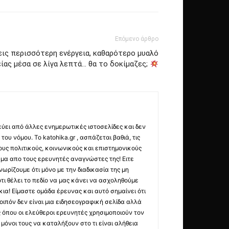
Επόμενο άρθρο
ις περισσότερη ενέργεια, καθαρότερο μυαλό
ίας μέσα σε λίγα λεπτά… θα το δοκίμαζες;
εύει από άλλες ενημερωτικές ιστοσελίδες και δεν
ου νόμου. Το katohika.gr , ασπάζεται βαθιά, τις
υς πολιτικούς, κοινωνικούς και επιστημονικούς
μα απο τους ερευνητές αναγνώστες της! Ειτε
ωρίζουμε ότι μόνο με την διαδικασία της μη
τι θέλει το πεδίο να μας κάνει να ασχοληθούμε
ια! Είμαστε ομάδα έρευνας και αυτό σημαίνει ότι
οιπόν δεν είναι μια ειδησεογραφική σελίδα αλλά
ς όπου οι ελεύθεροι ερευνητές χρησιμοποιούν τον
όνοι τους να καταλήξουν στο τι είναι αλήθεια