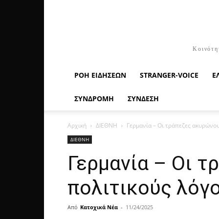
Κοινότη
ΡΟΉ ΕΙΔΉΣΕΩΝ
STRANGER-VOICE
Ε
ΣΥΝΔΡΟΜΗ
ΣΥΝΔΕΣΗ
Αρχική
ΔΙΕΘΝΗ
Γερμανία – Οι τράπεζες ακυρώνου
ΔΙΕΘΝΗ
Γερμανία – Οι τ
πολιτικούς λόγο
Από
Κατοχικά Νέα
-
11/24/2025