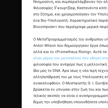
Νοημοσύνη, και συμπεριελάμβαναν την αλλη
Φιλοσοφίες (Γκουρτζίεφ, Καστανέντα κλπ)
στο ζήτημα, και χρησιμοποίησαν τον Υπο
ένα Βιο-Υπολογιστή. Χαρακτηριστικό παράδ
Biocomputer» που περιέγραψε μερικά πει
Ο ΜεταΠρογραμματισμός του ανθρώπου υπή
Anton Wilson που δημιούργησαν έργα όπως
αλλά και το «Prometheus Rising». Αυτά τ
είναι μέρος του μονοπατιού που οδηγεί στ
φιλοσοφία που ανέφερε πως η μελλοντική 
ίδιο μας το DNA. Άρα ίσως η νέα Ιερή τεχν
αλληλεπίδρασή του με τους Υπολογιστές ε
ανακαλυφθούν. Ο Μυστικιστής G. I. Gurdji
βρίσκεται εν υπνώσει στην ζωή του και πω
τελικός σκοπός να είναι ο αναπρογραμματι
δίχως την υποβοήθηση οποιουδήποτε υπολο