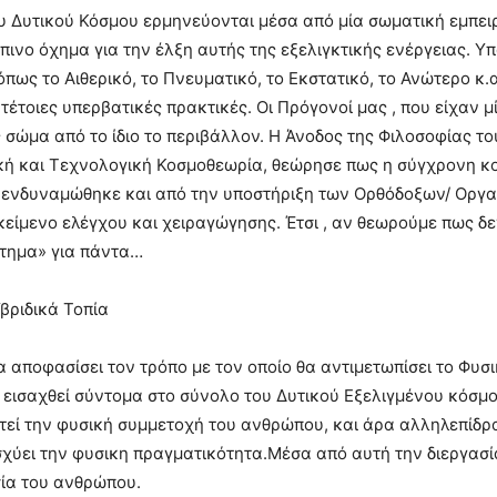
υ Δυτικού Κόσμου ερμηνεύονται μέσα από μία σωματική εμπειρί
ρώπινο όχημα για την έλξη αυτής της εξελιγκτικής ενέργειας.
όπως το Αιθερικό, το Πνευματικό, το Εκστατικό, το Ανώτερο κ
τέτοιες υπερβατικές πρακτικές. Οι Πρόγονοί μας , που είχαν μ
 σώμα από το ίδιο το περιβάλλον. Η Άνοδος της Φιλοσοφίας τ
κή και Τεχνολογική Κοσμοθεωρία, θεώρησε πως η σύγχρονη κ
ή ενδυναμώθηκε και από την υποστήριξη των Ορθόδοξων/ Ορ
κείμενο ελέγχου και χειραγώγησης. Έτσι , αν θεωρούμε πως 
στημα» για πάντα…
βριδικά Τοπία
αποφασίσει τον τρόπο με τον οποίο θα αντιμετωπίσει το Φυσι
εισαχθεί σύντομα στο σύνολο του Δυτικού Εξελιγμένου κόσμ
ιτεί την φυσική συμμετοχή του ανθρώπου, και άρα αλληλεπίδρ
σχύει την φυσικη πραγματικότητα.Μέσα από αυτή την διεργασί
ία του ανθρώπου.