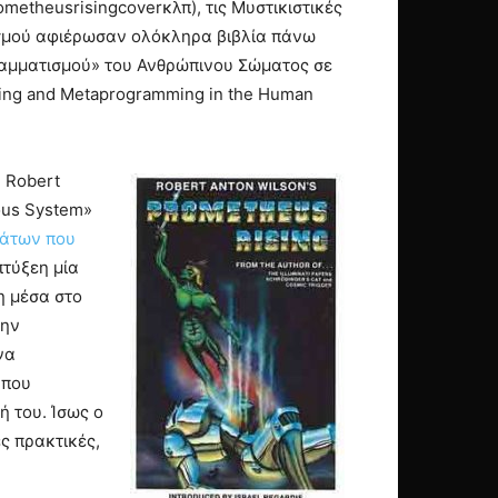
etheusrisingcoverκλπ), τις Μυστικιστικές
ισμού αφιέρωσαν ολόκληρα βιβλία πάνω
ραμματισμού» του Ανθρώπινου Σώματος σε
mming and Metaprogramming in the Human
 Robert
ous System»
μάτων που
πτύξεη μία
η μέσα στο
την
να
 που
ή του. Ίσως ο
ς πρακτικές,