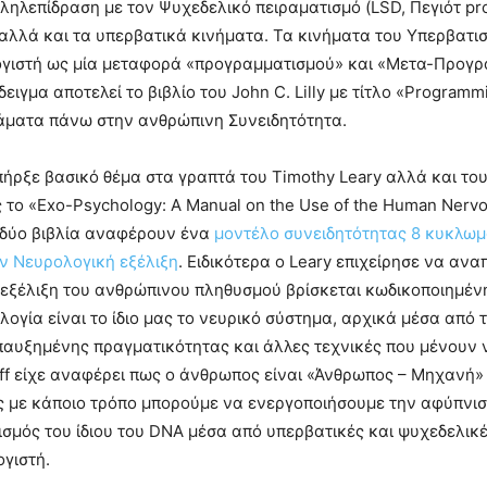
λεπίδραση με τον Ψυχεδελικό πειραματισμό (LSD, Πεγιότ prom
 αλλά και τα υπερβατικά κινήματα. Τα κινήματα του Υπερβατ
λογιστή ως μία μεταφορά «προγραμματισμού» και «Μετα-Προγ
ειγμα αποτελεί το βιβλίο του John C. Lilly με τίτλο «Progra
ράματα πάνω στην ανθρώπινη Συνειδητότητα.
ρξε βασικό θέμα στα γραπτά του Timothy Leary αλλά και του
 το «Exo-Psychology: A Manual on the Use of the Human Nerv
α δύο βιβλία αναφέρουν ένα
μοντέλο συνειδητότητας 8 κυκλω
ην Νευρολογική εξέλιξη
. Ειδικότερα ο Leary επιχείρησε να ανα
εξέλιξη του ανθρώπινου πληθυσμού βρίσκεται κωδικοποιημέν
ολογία είναι το ίδιο μας το νευρικό σύστημα, αρχικά μέσα από 
παυξημένης πραγματικότητας και άλλες τεχνικές που μένουν 
eff είχε αναφέρει πως ο άνθρωπος είναι «Άνθρωπος – Μηχανή»
ς με κάποιο τρόπο μπορούμε να ενεργοποιήσουμε την αφύπνισ
σμός του ίδιου του DNA μέσα από υπερβατικές και ψυχεδελικέ
γιστή.