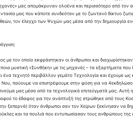
 «μηχανές» μας απομάκρυναν ολοένα και περισσότερο από τον 
αντασία μας που κάποτε συνδεόταν με το ζωντανό δίκτυο ζω
εών, τον έλεγχο των Ψυχών μας μέσα από την δημιουργία εν
σέγγιση
όπος με τον οποίο εκφράστηκαν οι άνθρωποι και διαχωρίστηκα
άποια μυστική «Συνθήκη» με τις μηχανές – τα εξαρτήματα που
ι ένα τεχνητό περιβάλλον γεμάτο Τεχνολογία και έχουμε ως 
υ Νου, παύουμε να επιστρέφουμε στην φύση για να 4εκδηλώσο
 πνεύμα μας μέσα από τα τεχνολογικά επιτεύγματά μας. Αυτή
, αφού το έδαφος για την ανάπτυξή της στρώθηκε από τους Κ
την ξεπερνά) όταν άνθρωποι σαν τον Χείρων ξεκίνησαν να δη
κούκλες και τα πουλιά που εντυπωσίασαν τους ανθρώπους της 