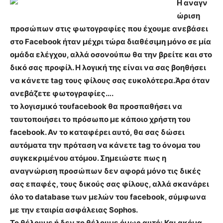
Η αναγν
ώριση
προσώπων στις φωτογραφίες που έχουμε ανεβάσει
στο Facebook ήταν μέχρι τώρα διαθέσιμη μόνο σε μία
ομάδα ελέγχου, αλλά οσονούπω θα την βρείτε και στο
δικό σας προφίλ. Η λογική της είναι να σας βοηθήσει
να κάνετε tag τους φίλους σας ευκολότερα.
Άρα όταν
ανεβάζετε φωτογραφίες….
το λογισμικό τουfacebook θα προσπαθήσει να
ταυτοποιήσει το πρόσωπο με κάποιο χρήστη του
facebook. Αν το καταφέρει αυτό, θα σας δώσει
αυτόματα την πρόταση να κάνετε tag το όνομα του
συγκεκριμένου ατόμου. Σημειώστε πως η
αναγνώριση προσώπων δεν αφορά μόνο τις δικές
σας επαφές, τους δικούς σας φίλους, αλλά σκανάρει
όλο το database των μελών του facebook, σύμφωνα
με την εταιρία ασφάλειας Sophos.
Το θέλουμε ή δεν το θέλουμε όμως αυτό; Και ακόμα