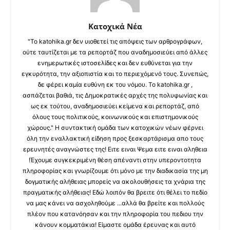
Κατοχικά Νέα
"Το katohika.gr δεν υιοθετεί τις απόψεις των αρθρογράφων,
ούτε ταυτίζεται με τα ρεπορτάζ που αναδημοσιεύει από άλλες
ενημερωτικές ιστοσελίδες και δεν ευθύνεται για την
εγκυρότητα, την αξιοπιστία και το περιεχόμενό τους. Συνεπώς,
δε φέρει καμία ευθύνη εκ του νόμου. Το katohika.gr ,
ασπάζεται βαθιά, τις Δημοκρατικές αρχές της πολυφωνίας και
ως εκ τούτου, αναδημοσιεύει κείμενα και ρεπορτάζ, από
όλους τους πολιτικούς, κοινωνικούς και επιστημονικούς
χώρους." Η συντακτική ομάδα των κατοχικών νέων φέρνει
όλη την εναλλακτική είδηση προς ξεσκαρτάρισμα απο τους
ερευνητές αναγνώστες της! Ειτε ειναι Ψεμα ειτε ειναι αληθεια
!Έχουμε συγκεκριμένη θέση απέναντι στην υπεροντοτητα
πληροφορίας και γνωρίζουμε ότι μόνο με την διαδικασία της μη
δογματικής αλήθειας μπορείς να ακολουθήσεις τα χνάρια της
πραγματικής αλήθειας! Εδώ λοιπόν θα βρειτε ότι θέλει το πεδίο
να μας κάνει να ασχοληθούμε ...αλλά θα βρείτε και πολλούς
πλέον που κατανόησαν και την πληροφορία του πεδιου την
κάνουν κομματάκια! Είμαστε ομάδα έρευνας και αυτό