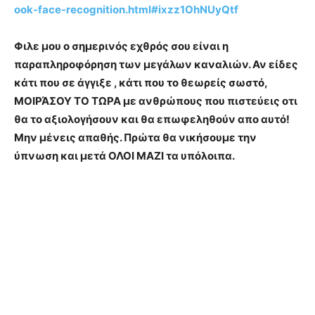
ook-face-recognition.html#ixzz1OhNUyQtf
Φιλε μου ο σημερινός εχθρός σου είναι η
παραπληροφόρηση των μεγάλων καναλιών. Αν είδες
κάτι που σε άγγιξε , κάτι που το θεωρείς σωστό,
ΜΟΙΡΆΣΟΥ ΤΟ ΤΩΡΑ με ανθρώπους που πιστεύεις οτι
θα το αξιολογήσουν και θα επωφεληθούν απο αυτό!
Μην μένεις απαθής. Πρώτα θα νικήσουμε την
ύπνωση και μετά ΟΛΟΙ ΜΑΖΙ τα υπόλοιπα.