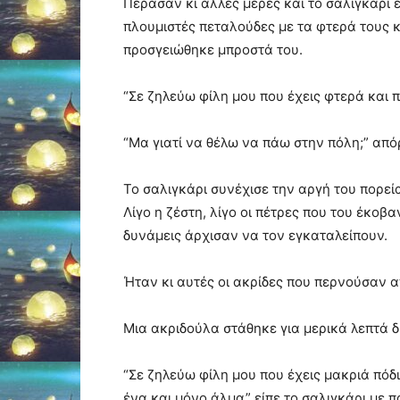
Πέρασαν κι άλλες μέρες και το σαλιγκάρι 
πλουμιστές πεταλούδες με τα φτερά τους κ
προσγειώθηκε μπροστά του.
“Σε ζηλεύω φίλη μου που έχεις φτερά και 
“Μα γιατί να θέλω να πάω στην πόλη;” από
Το σαλιγκάρι συνέχισε την αργή του πορεί
Λίγο η ζέστη, λίγο οι πέτρες που του έκοβ
δυνάμεις άρχισαν να τον εγκαταλείπουν.
Ήταν κι αυτές οι ακρίδες που περνούσαν α
Μια ακριδούλα στάθηκε για μερικά λεπτά δ
“Σε ζηλεύω φίλη μου που έχεις μακριά πόδ
ένα και μόνο άλμα” είπε το σαλιγκάρι με 