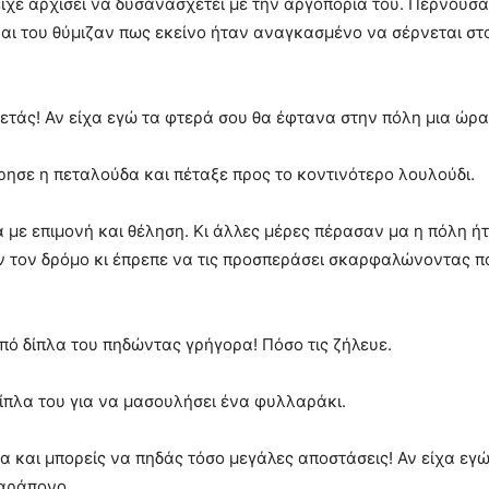
είχε αρχίσει να δυσανασχετεί με την αργοπορία του. Περνούσα
αι του θύμιζαν πως εκείνο ήταν αναγκασμένο να σέρνεται στο
πετάς! Αν είχα εγώ τα φτερά σου θα έφτανα στην πόλη μια ώρα
ρησε η πεταλούδα και πέταξε προς το κοντινότερο λουλούδι.
α με επιμονή και θέληση. Κι άλλες μέρες πέρασαν μα η πόλη 
αν τον δρόμο κι έπρεπε να τις προσπεράσει σκαρφαλώνοντας πάν
πό δίπλα του πηδώντας γρήγορα! Πόσο τις ζήλευε.
ίπλα του για να μασουλήσει ένα φυλλαράκι.
ια και μπορείς να πηδάς τόσο μεγάλες αποστάσεις! Αν είχα εγ
παράπονο.