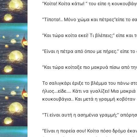
“Κοίτα! Κοίτα κάτω! ” του είπε η κουκουβάγι
“Τίποτα!.. Μόνο χώμα και πέτρες”είπε το σα
“Και τώρα κοίτα εκεί! Τι βλέπεις;” είπε και
“Είναι η πέτρα από όπου με πήρες.” είπε το
“Και τώρα κοίταξε πιο μακρυά πίσω από την
Το σαλιγκάρι έριξε το βλέμμα του πάνω στο
ήλιος…είδε…. Κάτι να γυαλίζει! Μια μακριά
κουκουβάγια.. Και μετά η γραμμή κοβόταν
“Τί είναι αυτή η ασημένια γραμμή;” απόρησ
“Είναι η πορεία σου! Κοίτα πόσο δρόμο έκ