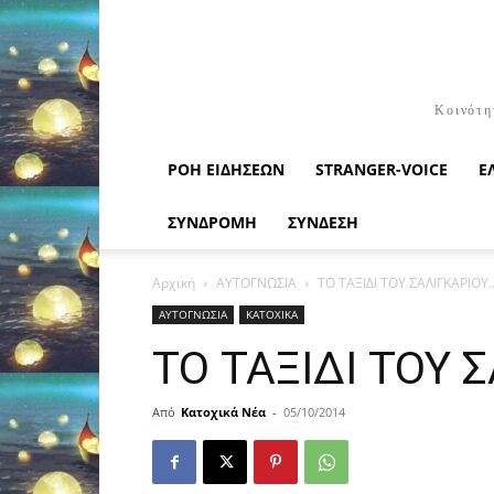
Κοινότη
ΡΟΉ ΕΙΔΉΣΕΩΝ
STRANGER-VOICE
Ε
ΣΥΝΔΡΟΜΗ
ΣΥΝΔΕΣΗ
Αρχική
ΑΥΤΟΓΝΩΣΙΑ
ΤΟ ΤΑΞΙΔΙ ΤΟΥ ΣΑΛΙΓΚΑΡΙΟΥ.
ΑΥΤΟΓΝΩΣΙΑ
ΚΑΤΟΧΙΚΑ
ΤΟ ΤΑΞΙΔΙ ΤΟΥ Σ
Από
Κατοχικά Νέα
-
05/10/2014