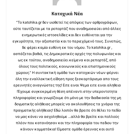
Κατοχικά Νέα
"Το katohika.gr δεν υιοθετεί τις απόψεις των αρθρογράφων,
ούτε ταυτίζεται με τα ρεπορτάζ που αναδημοσιεύει από άλλες
ενημερωτικές ιστοσελίδες και δεν ευθύνεται για την
εγκυρότητα, την αξιοπιστία και το περιεχόμενό τους. Συνεπώς,
δε φέρει καμία ευθύνη εκ του νόμου. Το katohika.gr ,
ασπάζεται βαθιά, τις Δημοκρατικές αρχές της πολυφωνίας και
ως εκ τούτου, αναδημοσιεύει κείμενα και ρεπορτάζ, από
όλους τους πολιτικούς, κοινωνικούς και επιστημονικούς
χώρους." Η συντακτική ομάδα των κατοχικών νέων φέρνει
όλη την εναλλακτική είδηση προς ξεσκαρτάρισμα απο τους
ερευνητές αναγνώστες της! Ειτε ειναι Ψεμα ειτε ειναι αληθεια
!Έχουμε συγκεκριμένη θέση απέναντι στην υπεροντοτητα
πληροφορίας και γνωρίζουμε ότι μόνο με την διαδικασία της μη
δογματικής αλήθειας μπορείς να ακολουθήσεις τα χνάρια της
πραγματικής αλήθειας! Εδώ λοιπόν θα βρειτε ότι θέλει το πεδίο
να μας κάνει να ασχοληθούμε ...αλλά θα βρείτε και πολλούς
πλέον που κατανόησαν και την πληροφορία του πεδιου την
κάνουν κομματάκια! Είμαστε ομάδα έρευνας και αυτό