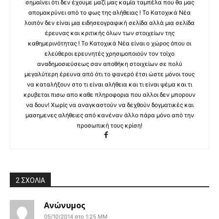
σημαίνει ότι δεν έχουμε μαζί μας καμία ταμπέλα που θα μας
απομακρύνει από το φως της αλήθειας ! Το Κατοχικά Νέα
λοιπόν δεν είναι μια ειδησεογραφική σελίδα αλλά μια σελίδα
έρευνας και κριτικής όλων των στοιχείων της
καθημερινότητας ! Το Κατοχικά Νέα είναι ο χώρος όπου οι
ελεύθεροι ερευνητές χρησιμοποιούν τον τοίχο
αναδημοσιεύσεως σαν αποθήκη στοιχείων σε πολύ
μεγαλύτερη έρευνα από ότι το φανερό έτσι ώστε μόνοι τους
να καταλήξουν στο τι είναι αλήθεια και τι είναι ψέμα και τι
κρυβεται πισω απο καθε πληροφορια που αλλοι δεν μπορουν
να δουν! Χωρίς να αναγκαστούν να δεχθούν δογματικές και
μασημενες αλήθειες από κανέναν άλλο πάρα μόνο από την
προσωπική τους κρίση!
2 ΣΧΟΛΙΑ
Ανώνυμος
05/10/2014 στο 1:25 ΜΜ