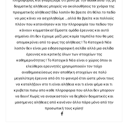
πληροφορίας και γνωρίζουμε ότι μόνο με την διαδικασία της μη
δογματικής αλήθειας μπορείς να ακολουθήσεις τα χνάρια της
πραγματικής αλήθειας! Εδώ λοιπόν θα βρειτε ότι θέλει το πεδίο
να μας κάνει να ασχοληθούμε ...αλλά θα βρείτε και πολλούς
πλέον που κατανόησαν και την πληροφορία του πεδιου την
κάνουν κομματάκια! Είμαστε ομάδα έρευνας και αυτό
σημαίνει ότι δεν έχουμε μαζί μας καμία ταμπέλα που θα μας
απομακρύνει από το φως της αλήθειας ! Το Κατοχικά Νέα
λοιπόν δεν είναι μια ειδησεογραφική σελίδα αλλά μια σελίδα
έρευνας και κριτικής όλων των στοιχείων της
καθημερινότητας ! Το Κατοχικά Νέα είναι ο χώρος όπου οι
ελεύθεροι ερευνητές χρησιμοποιούν τον τοίχο
αναδημοσιεύσεως σαν αποθήκη στοιχείων σε πολύ
μεγαλύτερη έρευνα από ότι το φανερό έτσι ώστε μόνοι τους
να καταλήξουν στο τι είναι αλήθεια και τι είναι ψέμα και τι
κρυβεται πισω απο καθε πληροφορια που αλλοι δεν μπορουν
να δουν! Χωρίς να αναγκαστούν να δεχθούν δογματικές και
μασημενες αλήθειες από κανέναν άλλο πάρα μόνο από την
προσωπική τους κρίση!