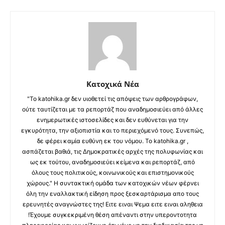
Κατοχικά Νέα
"Το katohika.gr δεν υιοθετεί τις απόψεις των αρθρογράφων,
ούτε ταυτίζεται με τα ρεπορτάζ που αναδημοσιεύει από άλλες
ενημερωτικές ιστοσελίδες και δεν ευθύνεται για την
εγκυρότητα, την αξιοπιστία και το περιεχόμενό τους. Συνεπώς,
δε φέρει καμία ευθύνη εκ του νόμου. Το katohika.gr ,
ασπάζεται βαθιά, τις Δημοκρατικές αρχές της πολυφωνίας και
ως εκ τούτου, αναδημοσιεύει κείμενα και ρεπορτάζ, από
όλους τους πολιτικούς, κοινωνικούς και επιστημονικούς
χώρους." Η συντακτική ομάδα των κατοχικών νέων φέρνει
όλη την εναλλακτική είδηση προς ξεσκαρτάρισμα απο τους
ερευνητές αναγνώστες της! Ειτε ειναι Ψεμα ειτε ειναι αληθεια
!Έχουμε συγκεκριμένη θέση απέναντι στην υπεροντοτητα