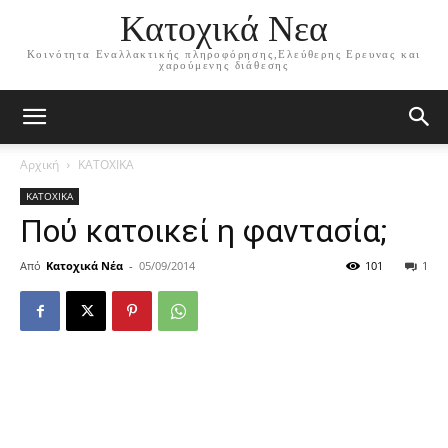
Κατοχικά Νεα
Κοινότητα Εναλλακτικής πληροφόρησης,Ελεύθερης Ερευνας και
χαρούμενης διάθεσης
Αρχική
ΚΑΤΟΧΙΚΑ
ΚΑΤΟΧΙΚΑ
Πού κατοικεί η φαντασία;
Από
Κατοχικά Νέα
-
05/09/2014
101
1