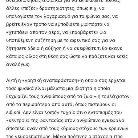
ονειροπολήσεις αλλά και για να εκτελέσετε πολλές
άλλες «πεζές» δραστηριότητες, όπως π.χ. να
υπολογίσετε τον λογαριασμό για τα ψώνια σας, να
βρείτε έναν τρόπο να εμποδίσετε μια πόρτα να
«χτυπάει» από τον αέρα, να «προβάρετε» μια
υποτιθέμενη συζήτηση με το αφεντικό σας για να
ζητήσετε άδεια ή αύξηση ή να σκεφθείτε τι θα έκανε
κάποιος φίλος στη θέση σας ώστε να πράξετε και εσείς
αναλόγως.
Αυτή η «νοητική αναπαράσταση» η οποία σας έρχεται
τόσο φυσικά είναι μάλιστα μια ιδιότητα η οποία
ξεχωρίζει τους ανθρώπους από τα ζώα – ή τουλάχιστον
από τα περισσότερα από αυτά, όπως πιστεύουν οι
ειδικοί. Δεν είναι λοιπόν τυχαίο ότι ο εντοπισμός του
«κέντρου» της φαντασίας στον ανθρώπινο εγκέφαλο
αποτελεί έναν από τους κύριους στόχους των ερευνών
της νευροεπιστήμης. Μέχρι πρότινος ο στόχος αυτός