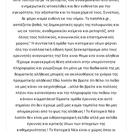
ενημερωτικές ιστοσελίδες και δεν ευθύνεται για την
εγκυρότητα, την αξιοπιστία και το περιεχόμενό τους. Συνεπώς,
δε φέρει καμία ευθύνη εκ του νόμου. Το katohika.gr ,
ασπάζεται βαθιά, τις Δημοκρατικές αρχές της πολυφωνίας και
ως εκ τούτου, αναδημοσιεύει κείμενα και ρεπορτάζ, από
όλους τους πολιτικούς, κοινωνικούς και επιστημονικούς
χώρους." Η συντακτική ομάδα των κατοχικών νέων φέρνει
όλη την εναλλακτική είδηση προς ξεσκαρτάρισμα απο τους
ερευνητές αναγνώστες της! Ειτε ειναι Ψεμα ειτε ειναι αληθεια
!Έχουμε συγκεκριμένη θέση απέναντι στην υπεροντοτητα
πληροφορίας και γνωρίζουμε ότι μόνο με την διαδικασία της μη
δογματικής αλήθειας μπορείς να ακολουθήσεις τα χνάρια της
πραγματικής αλήθειας! Εδώ λοιπόν θα βρειτε ότι θέλει το πεδίο
να μας κάνει να ασχοληθούμε ...αλλά θα βρείτε και πολλούς
πλέον που κατανόησαν και την πληροφορία του πεδιου την
κάνουν κομματάκια! Είμαστε ομάδα έρευνας και αυτό
σημαίνει ότι δεν έχουμε μαζί μας καμία ταμπέλα που θα μας
απομακρύνει από το φως της αλήθειας ! Το Κατοχικά Νέα
λοιπόν δεν είναι μια ειδησεογραφική σελίδα αλλά μια σελίδα
έρευνας και κριτικής όλων των στοιχείων της
καθημερινότητας ! Το Κατοχικά Νέα είναι ο χώρος όπου οι