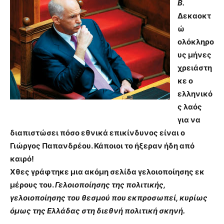
B.
Δεκαοκτ
ώ
ολόκληρο
υς μήνες
χρειάστη
κε ο
ελληνικό
ς λαός
για να
διαπιστώσει πόσο εθνικά επικίνδυνος είναι ο
Γιώργος Παπανδρέου. Κάποιοι το ήξεραν ήδη από
καιρό!
Χθες γράφτηκε μια ακόμη σελίδα γελοιοποίησης εκ
μέρους του.
Γελοιοποίησης της πολιτικής,
γελοιοποίησης του θεσμού που εκπροσωπεί, κυρίως
όμως της Ελλάδας στη διεθνή πολιτική σκηνή.