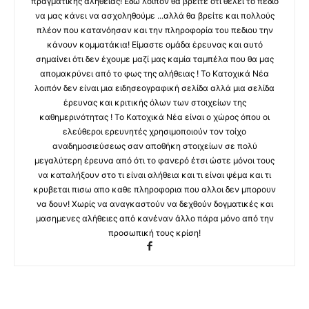
πραγματικής αλήθειας! Εδώ λοιπόν θα βρειτε ότι θέλει το πεδίο
να μας κάνει να ασχοληθούμε ...αλλά θα βρείτε και πολλούς
πλέον που κατανόησαν και την πληροφορία του πεδιου την
κάνουν κομματάκια! Είμαστε ομάδα έρευνας και αυτό
σημαίνει ότι δεν έχουμε μαζί μας καμία ταμπέλα που θα μας
απομακρύνει από το φως της αλήθειας ! Το Κατοχικά Νέα
λοιπόν δεν είναι μια ειδησεογραφική σελίδα αλλά μια σελίδα
έρευνας και κριτικής όλων των στοιχείων της
καθημερινότητας ! Το Κατοχικά Νέα είναι ο χώρος όπου οι
ελεύθεροι ερευνητές χρησιμοποιούν τον τοίχο
αναδημοσιεύσεως σαν αποθήκη στοιχείων σε πολύ
μεγαλύτερη έρευνα από ότι το φανερό έτσι ώστε μόνοι τους
να καταλήξουν στο τι είναι αλήθεια και τι είναι ψέμα και τι
κρυβεται πισω απο καθε πληροφορια που αλλοι δεν μπορουν
να δουν! Χωρίς να αναγκαστούν να δεχθούν δογματικές και
μασημενες αλήθειες από κανέναν άλλο πάρα μόνο από την
προσωπική τους κρίση!