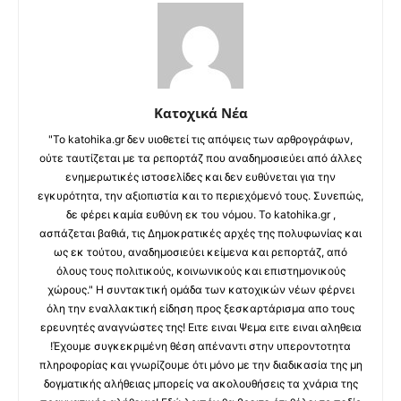
Κατοχικά Νέα
"Το katohika.gr δεν υιοθετεί τις απόψεις των αρθρογράφων,
ούτε ταυτίζεται με τα ρεπορτάζ που αναδημοσιεύει από άλλες
ενημερωτικές ιστοσελίδες και δεν ευθύνεται για την
εγκυρότητα, την αξιοπιστία και το περιεχόμενό τους. Συνεπώς,
δε φέρει καμία ευθύνη εκ του νόμου. Το katohika.gr ,
ασπάζεται βαθιά, τις Δημοκρατικές αρχές της πολυφωνίας και
ως εκ τούτου, αναδημοσιεύει κείμενα και ρεπορτάζ, από
όλους τους πολιτικούς, κοινωνικούς και επιστημονικούς
χώρους." Η συντακτική ομάδα των κατοχικών νέων φέρνει
όλη την εναλλακτική είδηση προς ξεσκαρτάρισμα απο τους
ερευνητές αναγνώστες της! Ειτε ειναι Ψεμα ειτε ειναι αληθεια
!Έχουμε συγκεκριμένη θέση απέναντι στην υπεροντοτητα
πληροφορίας και γνωρίζουμε ότι μόνο με την διαδικασία της μη
δογματικής αλήθειας μπορείς να ακολουθήσεις τα χνάρια της