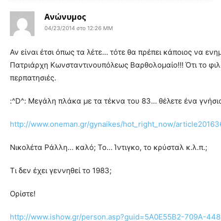
Ανώνυμος
04/23/2014 στο 12:26 ΜΜ
Αν είναι έτσι όπως τα λέτε… τότε θα πρέπει κάποιος να εν
Πατριάρχη Κωνσταντινουπόλεως Βαρθολομαίο!!! Ότι το φι
περπατησιές.
:^D^: Μεγάλη πλάκα με τα τέκνα του 83… θέλετε ένα γνήσιο
http://www.oneman.gr/gynaikes/hot_right_now/article2016362
Νικολέτα Ράλλη… καλό; Το… Ίντιγκο, το κρύσταλ κ.λ.π.;
Τι δεν έχει γεννηθεί το 1983;
Ορίστε!
http://www.ishow.gr/person.asp?guid=5A0E55B2-709A-4