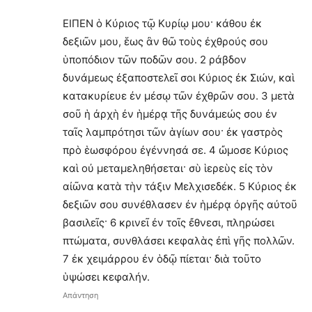
ΕΙΠΕΝ ὁ Κύριος τῷ Κυρίῳ μου· κάθου ἐκ
δεξιῶν μου, ἕως ἂν θῶ τοὺς ἐχθρούς σου
ὑποπόδιον τῶν ποδῶν σου. 2 ράβδον
δυνάμεως ἐξαποστελεῖ σοι Κύριος ἐκ Σιών, καὶ
κατακυρίευε ἐν μέσῳ τῶν ἐχθρῶν σου. 3 μετὰ
σοῦ ἡ ἀρχὴ ἐν ἡμέρᾳ τῆς δυνάμεώς σου ἐν
ταῖς λαμπρότησι τῶν ἁγίων σου· ἐκ γαστρὸς
πρὸ ἑωσφόρου ἐγέννησά σε. 4 ὤμοσε Κύριος
καὶ οὐ μεταμεληθήσεται· σὺ ἱερεὺς εἰς τὸν
αἰῶνα κατὰ τὴν τάξιν Μελχισεδέκ. 5 Κύριος ἐκ
δεξιῶν σου συνέθλασεν ἐν ἡμέρᾳ ὀργῆς αὐτοῦ
βασιλεῖς· 6 κρινεῖ ἐν τοῖς ἔθνεσι, πληρώσει
πτώματα, συνθλάσει κεφαλὰς ἐπὶ γῆς πολλῶν.
7 ἐκ χειμάρρου ἐν ὁδῷ πίεται· διὰ τοῦτο
ὑψώσει κεφαλήν.
Απάντηση