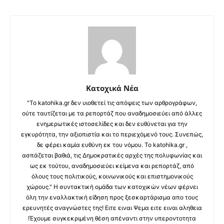
Κατοχικά Νέα
"Το katohika.gr δεν υιοθετεί τις απόψεις των αρθρογράφων,
ούτε ταυτίζεται με τα ρεπορτάζ που αναδημοσιεύει από άλλες
ενημερωτικές ιστοσελίδες και δεν ευθύνεται για την
εγκυρότητα, την αξιοπιστία και το περιεχόμενό τους. Συνεπώς,
δε φέρει καμία ευθύνη εκ του νόμου. Το katohika.gr ,
ασπάζεται βαθιά, τις Δημοκρατικές αρχές της πολυφωνίας και
ως εκ τούτου, αναδημοσιεύει κείμενα και ρεπορτάζ, από
όλους τους πολιτικούς, κοινωνικούς και επιστημονικούς
χώρους." Η συντακτική ομάδα των κατοχικών νέων φέρνει
όλη την εναλλακτική είδηση προς ξεσκαρτάρισμα απο τους
ερευνητές αναγνώστες της! Ειτε ειναι Ψεμα ειτε ειναι αληθεια
!Έχουμε συγκεκριμένη θέση απέναντι στην υπεροντοτητα