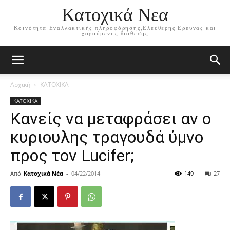
Κατοχικά Νεα
Κοινότητα Εναλλακτικής πληροφόρησης,Ελεύθερης Ερευνας και
χαρούμενης διάθεσης
Αρχική
ΚΑΤΟΧΙΚΑ
ΚΑΤΟΧΙΚΑ
Κανείς να μεταφράσει αν ο
κυριουλης τραγουδά ύμνο
προς τον Lucifer;
Από
Κατοχικά Νέα
-
04/22/2014
149
27