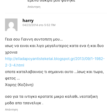
Εμενα σακιρα μου φανηκε
Απάντηση
harry
04/23/2014 στο 5:52 ΠΜ
Γεια σου Γιαννη συντοπιτη μου…
ισως να ειναι και λιγο μεγαλυτερος κατα ενα ή και δυο
χρονια
http://elladapoyantisteketai.blogspot.gr/2013/09/1-1982-
2-3-4.html
οποτε καταλαβαινεις τι σημαινει αυτο …ίσως και τωρα,
φετος …
Χαρης (Κοζάνη)
οσο για τα ιντιγκο κρατατε μικρο καλαθι..νεοταξικη
μοδα απο τσανελιγκ .
Απάντηση