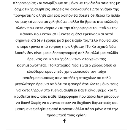
πληροφορίας και γνωρίζουμε ότι μόνο με την διαδικασία της μη
δογματικής αλήθειας μπορείς να ακολουθήσεις τα χνάρια της
πραγματικής αλήθειας! Εδώ λοιπόν θα βρειτε ότι θέλει το πεδίο
να μας κάνει να ασχοληθούμε ...αλλά θα βρείτε και πολλούς
πλέον που κατανόησαν και την πληροφορία του πεδιου την
κάνουν κομματάκια! Είμαστε ομάδα έρευνας και αυτό
σημαίνει ότι δεν έχουμε μαζί μας καμία ταμπέλα που θα μας
απομακρύνει από το φως της αλήθειας ! Το Κατοχικά Νέα
λοιπόν δεν είναι μια ειδησεογραφική σελίδα αλλά μια σελίδα
έρευνας και κριτικής όλων των στοιχείων της
καθημερινότητας ! Το Κατοχικά Νέα είναι ο χώρος όπου οι
ελεύθεροι ερευνητές χρησιμοποιούν τον τοίχο
αναδημοσιεύσεως σαν αποθήκη στοιχείων σε πολύ
μεγαλύτερη έρευνα από ότι το φανερό έτσι ώστε μόνοι τους
να καταλήξουν στο τι είναι αλήθεια και τι είναι ψέμα και τι
κρυβεται πισω απο καθε πληροφορια που αλλοι δεν μπορουν
να δουν! Χωρίς να αναγκαστούν να δεχθούν δογματικές και
μασημενες αλήθειες από κανέναν άλλο πάρα μόνο από την
προσωπική τους κρίση!