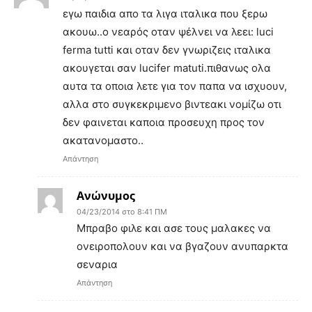
εγω παιδια απο τα λιγα ιταλικα που ξερω
ακουω..ο νεαρός οταν ψέλνει να λεει: luci
ferma tutti και οταν δεν γνωριζεις ιταλικα
ακουγεται σαν lucifer matuti.πιθανως ολα
αυτα τα οποια λετε για τον παπα να ισχυουν,
αλλα στο συγκεκριμενο βιντεακι νομίζω οτι
δεν φαινεται καποια προσευχη προς τον
ακατανομαστο..
Απάντηση
Ανώνυμος
04/23/2014 στο 8:41 ΠΜ
Μπραβο φιλε και ασε τους μαλακες να
ονειροπολουν και να βγαζουν ανυπαρκτα
σεναρια
Απάντηση