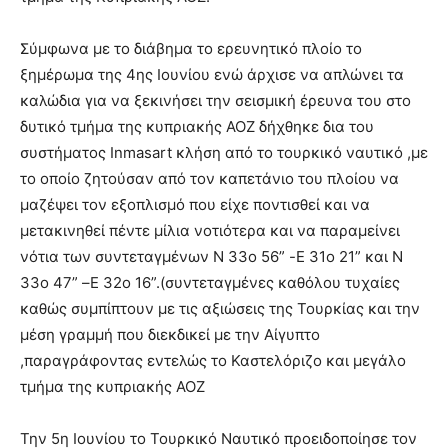
Σύμφωνα με το διάβημα το ερευνητικό πλοίο το
ξημέρωμα της 4ης Ιουνίου ενώ άρχισε να απλώνει τα
καλώδια για να ξεκινήσει την σεισμική έρευνα του στο
δυτικό τμήμα της κυπριακής ΑΟΖ δήχθηκε δια του
συστήματος Inmasart κλήση από το τουρκικό ναυτικό ,με
το οποίο ζητούσαν από τον καπετάνιο του πλοίου να
μαζέψει τον εξοπλισμό που είχε ποντισθεί και να
μετακινηθεί πέντε μίλια νοτιότερα και να παραμείνει
νότια των συντεταγμένων Ν 33ο 56” -E 31ο 21” και N
33ο 47” –E 32ο 16”.(συντεταγμένες καθόλου τυχαίες
καθώς συμπίπτουν με τις αξιώσεις της Τουρκίας και την
μέση γραμμή που διεκδικεί με την Αίγυπτο
,παραγράφοντας εντελώς το Καστελόριζο και μεγάλο
τμήμα της κυπριακής ΑΟΖ
Την 5η Ιουνίου το Τουρκικό Ναυτικό προειδοποίησε τον