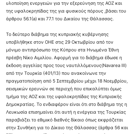
υλοποίηση ενεργειών για την εξερεύνηση της ΑΟΖ και
της υφαλοκρηπίδας της για φυσικούς πόρους ,βάσει του
άρθρου 56.1(a) και 77.1 του Δικαίου της Θάλασσας.
Το δεύτερο διάβημα της κυπριακής κυβέρνησης
υποβλήθηκε στον ΟΗΕ στις 29 Οκτωβρίου από τον
μόνιμο αντιπρόσωπο της Κύπρου στα Ηνωμένα Έθνη
πρέσβη Νίκο Αιμιλίου. Αφορμή για το διάβημα έδωσε η
έκδοση αγγελίας προς τους ναυτιλλόμενους(Navarea III)
από την Τουρκία (401/13) που ανακοίνωνε την
πραγματοποίηση από 5 Σεπτεμβρίου μέχρι 18 Νοεμβρίου,
σεισμικών ερευνών σε περιοχή που επικαλύπτει όμως
τμήμα της ΑΟΖ και της υφαλοκρηπίδας της Κυπριακής
Δημοκρατίας. Το ενδιαφέρον είναι ότι στο διάβημα της η
Λευκωσία επισημαίνει ότι αυτή η ενέργεια της Τουρκίας
παραβιάζει το εθιμικό διεθνές δίκαιο όπως εκφράζεται
στην Συνθήκη για το Δίκαιο της Θάλασσας (άρθρα 56 και