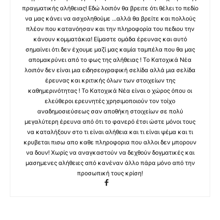
πραγματικής αλήθειας! Εδώ λοιπόν θα βρειτε ότι θέλει το πεδίο
να μας κάνει να ασχοληθούμε ...αλλά θα βρείτε και πολλούς
πλέον που κατανόησαν και την πληροφορία του πεδιου την
κάνουν κομματάκια! Είμαστε ομάδα έρευνας και αυτό
σημαίνει ότι δεν έχουμε μαζί μας καμία ταμπέλα που θα μας
απομακρύνει από το φως της αλήθειας ! Το Κατοχικά Νέα
λοιπόν δεν είναι μια ειδησεογραφική σελίδα αλλά μια σελίδα
έρευνας και κριτικής όλων των στοιχείων της
καθημερινότητας ! Το Κατοχικά Νέα είναι ο χώρος όπου οι
ελεύθεροι ερευνητές χρησιμοποιούν τον τοίχο
αναδημοσιεύσεως σαν αποθήκη στοιχείων σε πολύ
μεγαλύτερη έρευνα από ότι το φανερό έτσι ώστε μόνοι τους
να καταλήξουν στο τι είναι αλήθεια και τι είναι ψέμα και τι
κρυβεται πισω απο καθε πληροφορια που αλλοι δεν μπορουν
να δουν! Χωρίς να αναγκαστούν να δεχθούν δογματικές και
μασημενες αλήθειες από κανέναν άλλο πάρα μόνο από την
προσωπική τους κρίση!