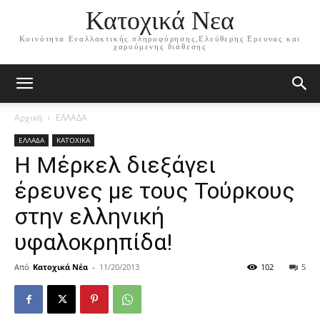
Κατοχικά Νεα
Κοινότητα Εναλλακτικής πληροφόρησης,Ελεύθερης Ερευνας και
χαρούμενης διάθεσης
Αρχική
ΕΛΛΑΔΑ
ΕΛΛΑΔΑ
ΚΑΤΟΧΙΚΑ
Η Μέρκελ διεξάγει
έρευνες με τους Τούρκους
στην ελληνική
υφαλοκρηπίδα!
Από
Κατοχικά Νέα
-
11/20/2013
102
5