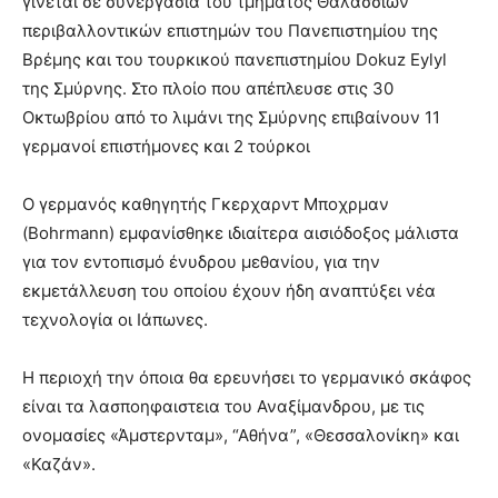
γίνεται σε συνεργασία του τμήματος Θαλασσίων
περιβαλλοντικών επιστημών του Πανεπιστημίου της
Βρέμης και του τουρκικού πανεπιστημίου Dokuz Eylyl
της Σμύρνης. Στο πλοίο που απέπλευσε στις 30
Οκτωβρίου από το λιμάνι της Σμύρνης επιβαίνουν 11
γερμανοί επιστήμονες και 2 τούρκοι
Ο γερμανός καθηγητής Γκερχαρντ Μποχρμαν
(Bohrmann) εμφανίσθηκε ιδιαίτερα αισιόδοξος μάλιστα
για τον εντοπισμό ένυδρου μεθανίου, για την
εκμετάλλευση του οποίου έχουν ήδη αναπτύξει νέα
τεχνολογία οι Ιάπωνες.
Η περιοχή την όποια θα ερευνήσει το γερμανικό σκάφος
είναι τα λασποηφαιστεια του Αναξίμανδρου, με τις
ονομασίες «Άμστερνταμ», “Αθήνα”, «Θεσσαλονίκη» και
«Καζάν».