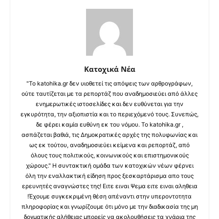
Κατοχικά Νέα
"Το katohika.gr δεν υιοθετεί τις απόψεις των αρθρογράφων,
ούτε ταυτίζεται με τα ρεπορτάζ που αναδημοσιεύει από άλλες
ενημερωτικές ιστοσελίδες και δεν ευθύνεται για την
εγκυρότητα, την αξιοπιστία και το περιεχόμενό τους. Συνεπώς,
δε φέρει καμία ευθύνη εκ του νόμου. Το katohika.gr ,
ασπάζεται βαθιά, τις Δημοκρατικές αρχές της πολυφωνίας και
ως εκ τούτου, αναδημοσιεύει κείμενα και ρεπορτάζ, από
όλους τους πολιτικούς, κοινωνικούς και επιστημονικούς
χώρους." Η συντακτική ομάδα των κατοχικών νέων φέρνει
όλη την εναλλακτική είδηση προς ξεσκαρτάρισμα απο τους
ερευνητές αναγνώστες της! Ειτε ειναι Ψεμα ειτε ειναι αληθεια
!Έχουμε συγκεκριμένη θέση απέναντι στην υπεροντοτητα
πληροφορίας και γνωρίζουμε ότι μόνο με την διαδικασία της μη
δογματικής αλήθειας μπορείς να ακολουθήσεις τα χνάρια της