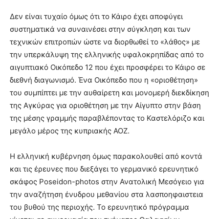
Δεν είναι τυχαίο όμως ότι το Κάιρο έχει αποφύγει
συστηματικά να συναινέσει στην σύγκληση και των
τεχνικών επιτροπών ώστε να διορθωθεί το «λάθος» με
την υπερκάλυψη της ελληνικής υφαλοκρηπίδας από το
αιγυπτιακό Οικόπεδο 12 που έχει προσφέρει το Κάιρο σε
διεθνή διαγωνισμό. Ένα Οικόπεδο που η «οριοθέτηση»
του συμπίπτει με την αυθαίρετη και μονομερή διεκδίκηση
της Αγκύρας για οριοθέτηση με την Αίγυπτο στην βάση
της μέσης γραμμής παραβλέποντας το Καστελόριζο και
μεγάλο μέρος της κυπριακής ΑΟΖ.
Η ελληνική κυβέρνηση όμως παρακολουθεί από κοντά
και τις έρευνες που διεξάγει το γερμανικό ερευνητικό
σκάφος Poseidon-photos στην Ανατολική Μεσόγειο για
την αναζήτηση ένυδρου μεθανίου στα λασποηφαιστεια
του βυθού της περιοχής. Το ερευνητικό πρόγραμμα