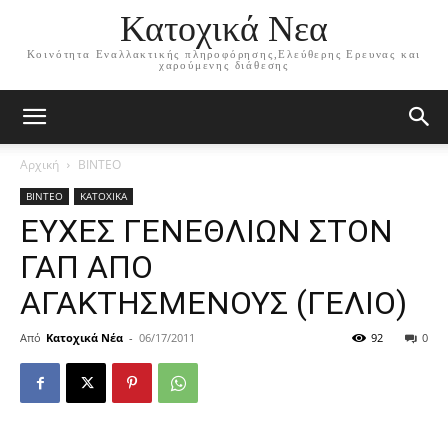
Κατοχικά Νεα
Κοινότητα Εναλλακτικής πληροφόρησης,Ελεύθερης Ερευνας και
χαρούμενης διάθεσης
Αρχική
ΒΙΝΤΕΟ
ΒΙΝΤΕΟ
ΚΑΤΟΧΙΚΑ
ΕΥΧΕΣ ΓΕΝΕΘΛΙΩΝ ΣΤΟΝ
ΓΑΠ ΑΠΟ
ΑΓΑΚΤΗΣΜΕΝΟΥΣ (ΓΕΛΙΟ)
Από
Κατοχικά Νέα
-
06/17/2011
92
0