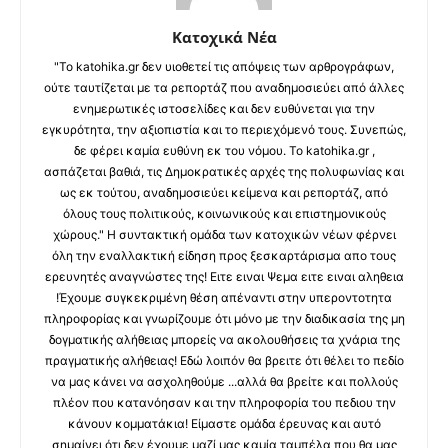
Κατοχικά Νέα
"Το katohika.gr δεν υιοθετεί τις απόψεις των αρθρογράφων,
ούτε ταυτίζεται με τα ρεπορτάζ που αναδημοσιεύει από άλλες
ενημερωτικές ιστοσελίδες και δεν ευθύνεται για την
εγκυρότητα, την αξιοπιστία και το περιεχόμενό τους. Συνεπώς,
δε φέρει καμία ευθύνη εκ του νόμου. Το katohika.gr ,
ασπάζεται βαθιά, τις Δημοκρατικές αρχές της πολυφωνίας και
ως εκ τούτου, αναδημοσιεύει κείμενα και ρεπορτάζ, από
όλους τους πολιτικούς, κοινωνικούς και επιστημονικούς
χώρους." Η συντακτική ομάδα των κατοχικών νέων φέρνει
όλη την εναλλακτική είδηση προς ξεσκαρτάρισμα απο τους
ερευνητές αναγνώστες της! Ειτε ειναι Ψεμα ειτε ειναι αληθεια
!Έχουμε συγκεκριμένη θέση απέναντι στην υπεροντοτητα
πληροφορίας και γνωρίζουμε ότι μόνο με την διαδικασία της μη
δογματικής αλήθειας μπορείς να ακολουθήσεις τα χνάρια της
πραγματικής αλήθειας! Εδώ λοιπόν θα βρειτε ότι θέλει το πεδίο
να μας κάνει να ασχοληθούμε ...αλλά θα βρείτε και πολλούς
πλέον που κατανόησαν και την πληροφορία του πεδιου την
κάνουν κομματάκια! Είμαστε ομάδα έρευνας και αυτό
σημαίνει ότι δεν έχουμε μαζί μας καμία ταμπέλα που θα μας