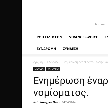
Κοινότη
ΡΟΉ ΕΙΔΉΣΕΩΝ
STRANGER-VOICE
Ε
ΣΥΝΔΡΟΜΗ
ΣΥΝΔΕΣΗ
Αρχική
ΕΛΛΑΔΑ
Ενημέρωση έναρξης του ελληνικο
ΕΛΛΑΔΑ
ΚΑΤΟΧΙΚΑ
Ενημέρωση έναρ
νομίσματος.
Από
Κατοχικά Νέα
-
04/04/2014