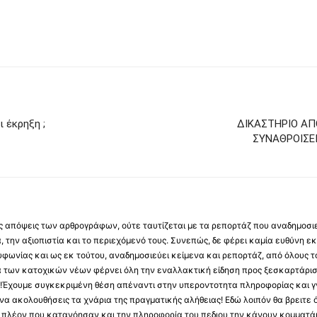
ι έκρηξη ;
ΔΙΚΑΣΤΗΡΙΟ ΑΠ
ΣΥΝΑΘΡΟΙΣΕ
 τις απόψεις των αρθρογράφων, ούτε ταυτίζεται με τα ρεπορτάζ που αναδημοσι
 την αξιοπιστία και το περιεχόμενό τους. Συνεπώς, δε φέρει καμία ευθύνη εκ τ
φωνίας και ως εκ τούτου, αναδημοσιεύει κείμενα και ρεπορτάζ, από όλους το
α των κατοχικών νέων φέρνει όλη την εναλλακτική είδηση προς ξεσκαρτάρισ
α !Έχουμε συγκεκριμένη θέση απέναντι στην υπεροντοτητα πληροφορίας και γν
να ακολουθήσεις τα χνάρια της πραγματικής αλήθειας! Εδώ λοιπόν θα βρειτε ό
ύς πλέον που κατανόησαν και την πληροφορία του πεδιου την κάνουν κομματάκ