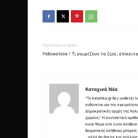
Προηγούμενο άρθρο
Yellowstone ! Τι γνωρίζουν τα ζώα , επίκειτα
Κατοχικά Νέα
"Το katohika.gr δεν υιοθετεί
ευθύνεται για την εγκυρότητα,
Δημοκρατικές αρχές της πολυ
χώρους." Η συντακτική ομάδ
ειναι Ψεμα ειτε ειναι αληθει
δογματικής αλήθειας μπορείς 
...αλλά θα βρείτε και πολλο