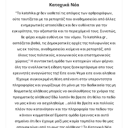
Κατοχικά Νέα
"Το katohika.gr δεν υιοθετεί τις απόψεις των αρθρογράφων,
ούτε ταυτίζεται με τα ρεπορτάζ που αναδημοσιεύει από άλλες
ενημερωτικές ιστοσελίδες και δεν ευθύνεται για την
εγκυρότητα, την αξιοπιστία και το περιεχόμενό τους. Συνεπώς,
δε φέρει καμία ευθύνη εκ του νόμου. Το katohika.gr ,
ασπάζεται βαθιά, τις Δημοκρατικές αρχές της πολυφωνίας και
ως εκ τούτου, αναδημοσιεύει κείμενα και ρεπορτάζ, από
όλους τους πολιτικούς, κοινωνικούς και επιστημονικούς
χώρους." Η συντακτική ομάδα των κατοχικών νέων φέρνει
όλη την εναλλακτική είδηση προς ξεσκαρτάρισμα απο τους
ερευνητές αναγνώστες της! Ειτε ειναι Ψεμα ειτε ειναι αληθεια
!Έχουμε συγκεκριμένη θέση απέναντι στην υπεροντοτητα
πληροφορίας και γνωρίζουμε ότι μόνο με την διαδικασία της μη
δογματικής αλήθειας μπορείς να ακολουθήσεις τα χνάρια της
πραγματικής αλήθειας! Εδώ λοιπόν θα βρειτε ότι θέλει το πεδίο
να μας κάνει να ασχοληθούμε ...αλλά θα βρείτε και πολλούς
πλέον που κατανόησαν και την πληροφορία του πεδιου την
κάνουν κομματάκια! Είμαστε ομάδα έρευνας και αυτό
σημαίνει ότι δεν έχουμε μαζί μας καμία ταμπέλα που θα μας
απομακρύνει από το φως της αλήθειας ! Το Κατοχικά Νέα