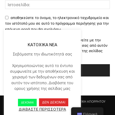
αποθηκεύστε το όνομα, το ηλεκτρονικό ταχυδρομείο και
τον ιστότοπό μου σε αυτό το πρόγραμμα περιήγησης για την
επόμενη φορά που θα σχολιάσω.
Χρησιμοποιώντας αυτό το έντυπο συμφωνείτε με την
KATOXIKA NEA
αποθήκευση και χειρισμό των δεδομένων σας από αυτόν
τον ιστότοπο..Διαβάστε του ορους χρήσης της σελίδας
Σεβόμαστε την ιδιωτικότητά σας
μας
*
Χρησιμοποιώντας αυτό το έντυπο
συμφωνείτε με την αποθήκευση και
χειρισμό των δεδομένων σας από
αυτόν τον ιστότοπο..Διαβάστε του
ορους χρήσης της σελίδας μας
Αρχικη KATOHIKA NEA
Login
Register
ΠΟΛΙΤΙΚΗ ΑΠΟΡΡΗΤΟΥ
ΔΕΝ ΔΕΧΟΜΑΙ
ΔΕΧΟΜΑΙ
ΟΡΟΙ ΧΡΗΣΗΣ
ΕΠΙΚΟΙΝΩΝΙΑ
ΔΙΑΒΑΣΤΕ ΠΕΡΙΣΣΟΤΕΡΑ
Ελληνικά