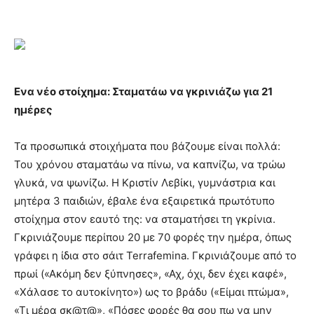
Ενα νέο στοίχημα: Σταματάω να γκρινιάζω για 21
ημέρες
Τα προσωπικά στοιχήματα που βάζουμε είναι πολλά:
Του χρόνου σταματάω να πίνω, να καπνίζω, να τρώω
γλυκά, να ψωνίζω. Η Κριστίν Λεβίκι, γυμνάστρια και
μητέρα 3 παιδιών, έβαλε ένα εξαιρετικά πρωτότυπο
στοίχημα στον εαυτό της: να σταματήσει τη γκρίνια.
Γκρινιάζουμε περίπου 20 με 70 φορές την ημέρα, όπως
γράφει η ίδια στο σάιτ Terrafemina. Γκρινιάζουμε από το
πρωί («Ακόμη δεν ξύπνησες», «Αχ, όχι, δεν έχει καφέ»,
«Χάλασε το αυτοκίνητο») ως το βράδυ («Είμαι πτώμα»,
«Τι μέρα σκ@τ@», «Πόσες φορές θα σου πω να μην