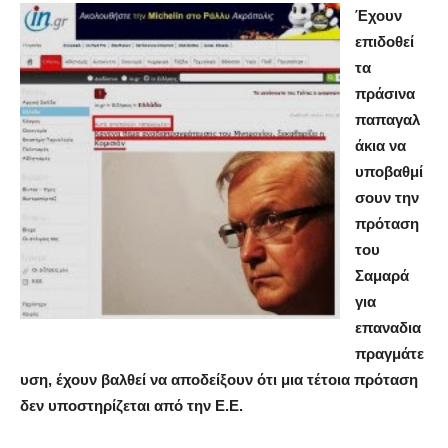
Έχουν
επιδοθεί
τα
πράσινα
παπαγαλ
άκια να
υποβαθμί
σουν την
πρόταση
του
Σαμαρά
για
επαναδια
πραγμάτε
υση, έχουν βαλθεί να αποδείξουν ότι μια τέτοια πρόταση
δεν υποστηρίζεται από την Ε.Ε.