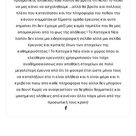
πραγματικής αλήθειας! Εδώ λοιπόν θα βρειτε ότι θέλει το πεδίο
να μας κάνει να ασχοληθούμε ...αλλά θα βρείτε και πολλούς
πλέον που κατανόησαν και την πληροφορία του πεδιου την
κάνουν κομματάκια! Είμαστε ομάδα έρευνας και αυτό
σημαίνει ότι δεν έχουμε μαζί μας καμία ταμπέλα που θα μας
απομακρύνει από το φως της αλήθειας ! Το Κατοχικά Νέα
λοιπόν δεν είναι μια ειδησεογραφική σελίδα αλλά μια σελίδα
έρευνας και κριτικής όλων των στοιχείων της
καθημερινότητας ! Το Κατοχικά Νέα είναι ο χώρος όπου οι
ελεύθεροι ερευνητές χρησιμοποιούν τον τοίχο
αναδημοσιεύσεως σαν αποθήκη στοιχείων σε πολύ
μεγαλύτερη έρευνα από ότι το φανερό έτσι ώστε μόνοι τους
να καταλήξουν στο τι είναι αλήθεια και τι είναι ψέμα και τι
κρυβεται πισω απο καθε πληροφορια που αλλοι δεν μπορουν
να δουν! Χωρίς να αναγκαστούν να δεχθούν δογματικές και
μασημενες αλήθειες από κανέναν άλλο πάρα μόνο από την
προσωπική τους κρίση!