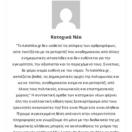
Κατοχικά Νέα
"Το katohika.gr δεν υιοθετεί τις απόψεις των αρθρογράφων,
ούτε ταυτίζεται με τα ρεπορτάζ που αναδημοσιεύει από άλλες
ενημερωτικές ιστοσελίδες και δεν ευθύνεται για την
εγκυρότητα, την αξιοπιστία και το περιεχόμενό τους. Συνεπώς,
δε φέρει καμία ευθύνη εκ του νόμου. Το katohika.gr ,
ασπάζεται βαθιά, τις Δημοκρατικές αρχές της πολυφωνίας και
ως εκ τούτου, αναδημοσιεύει κείμενα και ρεπορτάζ, από
όλους τους πολιτικούς, κοινωνικούς και επιστημονικούς
χώρους." Η συντακτική ομάδα των κατοχικών νέων φέρνει
όλη την εναλλακτική είδηση προς ξεσκαρτάρισμα απο τους
ερευνητές αναγνώστες της! Ειτε ειναι Ψεμα ειτε ειναι αληθεια
!Έχουμε συγκεκριμένη θέση απέναντι στην υπεροντοτητα
πληροφορίας και γνωρίζουμε ότι μόνο με την διαδικασία της μη
δογματικής αλήθειας μπορείς να ακολουθήσεις τα χνάρια της