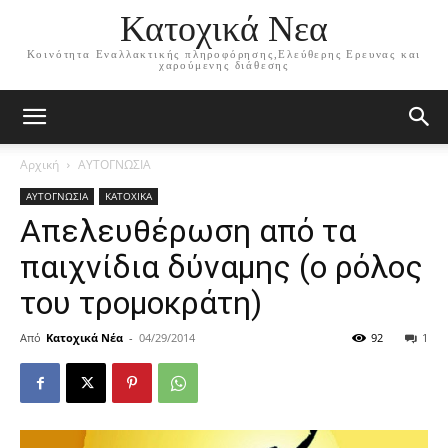
Κατοχικά Νεα
Κοινότητα Εναλλακτικής πληροφόρησης,Ελεύθερης Ερευνας και
χαρούμενης διάθεσης
Αρχική
ΑΥΤΟΓΝΩΣΙΑ
ΑΥΤΟΓΝΩΣΙΑ
ΚΑΤΟΧΙΚΑ
Απελευθέρωση από τα
παιχνίδια δύναμης (ο ρόλος
του τρομοκράτη)
Από
Κατοχικά Νέα
-
04/29/2014
92
1