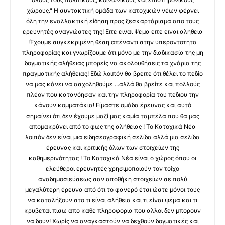
χώρους." Η συντακτική ομάδα των κατοχικών νέων φέρνει
όλη την εναλλακτική είδηση προς ξεσκαρτάρισμα απο τους
ερευνητές αναγνώστες της! Ειτε ειναι Ψεμα ειτε ειναι αληθεια
!Έχουμε συγκεκριμένη θέση απέναντι στην υπεροντοτητα
πληροφορίας και γνωρίζουμε ότι μόνο με την διαδικασία της μη
δογματικής αλήθειας μπορείς να ακολουθήσεις τα χνάρια της
πραγματικής αλήθειας! Εδώ λοιπόν θα βρειτε ότι θέλει το πεδίο
να μας κάνει να ασχοληθούμε ...αλλά θα βρείτε και πολλούς
πλέον που κατανόησαν και την πληροφορία του πεδιου την
κάνουν κομματάκια! Είμαστε ομάδα έρευνας και αυτό
σημαίνει ότι δεν έχουμε μαζί μας καμία ταμπέλα που θα μας
απομακρύνει από το φως της αλήθειας ! Το Κατοχικά Νέα
λοιπόν δεν είναι μια ειδησεογραφική σελίδα αλλά μια σελίδα
έρευνας και κριτικής όλων των στοιχείων της
καθημερινότητας ! Το Κατοχικά Νέα είναι ο χώρος όπου οι
ελεύθεροι ερευνητές χρησιμοποιούν τον τοίχο
αναδημοσιεύσεως σαν αποθήκη στοιχείων σε πολύ
μεγαλύτερη έρευνα από ότι το φανερό έτσι ώστε μόνοι τους
να καταλήξουν στο τι είναι αλήθεια και τι είναι ψέμα και τι
κρυβεται πισω απο καθε πληροφορια που αλλοι δεν μπορουν
να δουν! Χωρίς να αναγκαστούν να δεχθούν δογματικές και