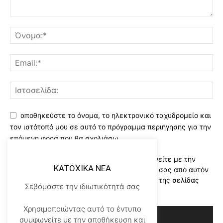
αποθηκεύστε το όνομα, το ηλεκτρονικό ταχυδρομείο και
τον ιστότοπό μου σε αυτό το πρόγραμμα περιήγησης για την
επόμενη φορά που θα σχολιάσω.
Χρησιμοποιώντας αυτό το έντυπο συμφωνείτε με την
KATOXIKA NEA
αποθήκευση και χειρισμό των δεδομένων σας από αυτόν
τον ιστότοπο..Διαβάστε του ορους χρήσης της σελίδας
Σεβόμαστε την ιδιωτικότητά σας
μας
*
Χρησιμοποιώντας αυτό το έντυπο
συμφωνείτε με την αποθήκευση και