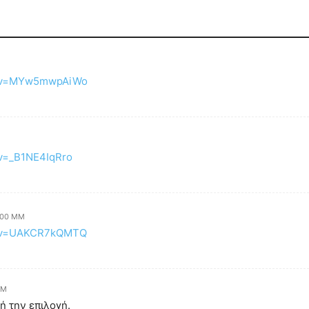
h?v=MYw5mwpAiWo
?v=_B1NE4IqRro
:00 ΜΜ
h?v=UAKCR7kQMTQ
ΜΜ
ή την επιλογή.