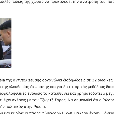
πολλές πόλεις της χώρας να προκαλέσει την ανατροπή του, πα
ia της αντιπολίτευσης οργανώνει διαδηλώσεις σε 32 ρωσικές
 της ελευθερίας έκφρασης και για δικτατορικές μεθόδους διακ
μοφυλοφιλικές ενώσεις το κατευθύνει και χρηματοδότει ο μεγι
τι έχει σχέσεις με τον Τζωρτζ Σόρος. Να σημειωθεί ότι ο Ρώσο
λής πολιτικός στην Ρωσία.
του και κυρίως οι πάσης φύσεως γκέι κλπ, μάλλον έχουν… όνει