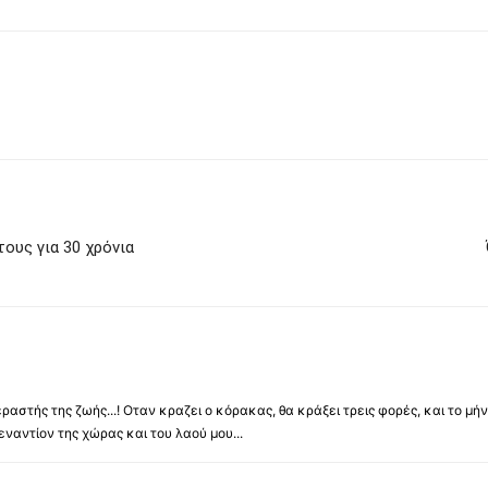
τους για 30 χρόνια
ραστής της ζωής...! Οταν κραζει ο κόρακας, θα κράξει τρεις φορές, και το μή
αντίον της χώρας και του λαού μου...