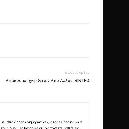
Επόμενο άρθρο
Απόκοσμα Ίχνη Όντων Από Αλλού; ΒΙΝΤΕΟ
εύει από άλλες ενημερωτικές ιστοσελίδες και δεν
ου νόμου. Το katohika.gr , ασπάζεται βαθιά, τις