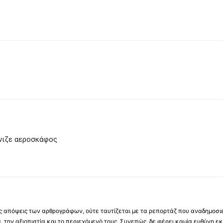
ώνιζε αεροσκάφος
 τις απόψεις των αρθρογράφων, ούτε ταυτίζεται με τα ρεπορτάζ που αναδημοσι
 την αξιοπιστία και το περιεχόμενό τους. Συνεπώς, δε φέρει καμία ευθύνη εκ τ