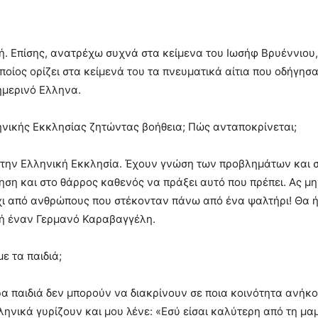
ή. Επίσης, ανατρέχω συχνά στα κείμενα του Ιωσήφ Βρυέννιου
οποίος ορίζει στα κείμενά του τα πνευματικά αίτια που οδήγη
σημερινό Ελληνα.
ηνικής Εκκλησίας ζητώντας βοήθεια; Πώς ανταποκρίνεται;
ώ την Ελληνική Εκκλησία. Έχουν γνώση των προβλημάτων και 
ληση και στο θάρρος καθενός να πράξει αυτό που πρέπει. Ας μ
χι από ανθρώπους που στέκονταν πάνω από ένα ψαλτήρι! Θα ήτ
ή έναν Γερμανό Καραβαγγέλη.
ε τα παιδιά;
ρα παιδιά δεν μπορούν να διακρίνουν σε ποια κοινότητα ανήκ
ληνικά γυρίζουν και μου λένε: «Εσύ είσαι καλύτερη από τη μα