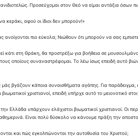
 ανιδιοτελώς. Προσεύχομαι στον Θεό να είμαι αντάξια όσων πι
 κεράκι, αφού οι ίδιοι δεν μπορούν!»
 ανοίγονται πιο εύκολα; Νιώθουν ότι μπορούν να σας εμπιστ
εί κάτι στη Θράκη, θα προστρέξω για βοήθεια σε μουσουλμάνους
ι τους οποίους συναναστρέφομαι. Το λέω ίσως επειδή αυτό βιώ
ς μάς βγάζουν κάποια συναισθήματα αγάπης. Για παράδειγμα,
ι βιωματικοί χριστιανοί, επειδή υπήρχε αυτό το μειονοτικό στο
την Ελλάδα υπάρχουν ελάχιστοι βιωματικοί χριστιανοί. Οι περ
ω καθημερινά. Είναι πολύ δύσκολο να κάνουμε πράξη την αποσ
νται και πώς εγκολπώνονται την αυτοθυσία του Χριστού;