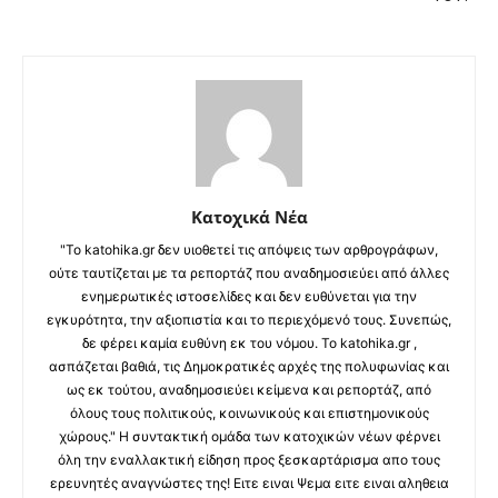
Κατοχικά Νέα
"Το katohika.gr δεν υιοθετεί τις απόψεις των αρθρογράφων,
ούτε ταυτίζεται με τα ρεπορτάζ που αναδημοσιεύει από άλλες
ενημερωτικές ιστοσελίδες και δεν ευθύνεται για την
εγκυρότητα, την αξιοπιστία και το περιεχόμενό τους. Συνεπώς,
δε φέρει καμία ευθύνη εκ του νόμου. Το katohika.gr ,
ασπάζεται βαθιά, τις Δημοκρατικές αρχές της πολυφωνίας και
ως εκ τούτου, αναδημοσιεύει κείμενα και ρεπορτάζ, από
όλους τους πολιτικούς, κοινωνικούς και επιστημονικούς
χώρους." Η συντακτική ομάδα των κατοχικών νέων φέρνει
όλη την εναλλακτική είδηση προς ξεσκαρτάρισμα απο τους
ερευνητές αναγνώστες της! Ειτε ειναι Ψεμα ειτε ειναι αληθεια