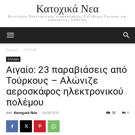
Κατοχικά Νεα
Κοινότητα Εναλλακτικής πληροφόρησης,Ελεύθερης Ερευνας και
χαρούμενης διάθεσης
Αρχική
ΕΛΛΑΔΑ
ΕΛΛΑΔΑ
Αιγαίο: 23 παραβιάσεις από
Τούρκους – Αλώνιζε
αεροσκάφος ηλεκτρονικού
πολέμου
Από
Κατοχικά Νέα
-
06/08/2016
58
0