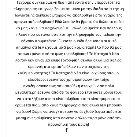
!Έχουμε συγκεκριμένη θέση απέναντι στην υπεροντοτητα
πληροφορίας και γνωρίζουμε ότι μόνο με την διαδικασία της μη
δογματικής αλήθειας μπορείς να ακολουθήσεις τα χνάρια της
πραγματικής αλήθειας! Εδώ λοιπόν θα βρειτε ότι θέλει το πεδίο
να μας κάνει να ασχοληθούμε ...αλλά θα βρείτε και πολλούς
πλέον που κατανόησαν και την πληροφορία του πεδιου την
κάνουν κομματάκια! Είμαστε ομάδα έρευνας και αυτό
σημαίνει ότι δεν έχουμε μαζί μας καμία ταμπέλα που θα μας
απομακρύνει από το φως της αλήθειας ! Το Κατοχικά Νέα
λοιπόν δεν είναι μια ειδησεογραφική σελίδα αλλά μια σελίδα
έρευνας και κριτικής όλων των στοιχείων της
καθημερινότητας ! Το Κατοχικά Νέα είναι ο χώρος όπου οι
ελεύθεροι ερευνητές χρησιμοποιούν τον τοίχο
αναδημοσιεύσεως σαν αποθήκη στοιχείων σε πολύ
μεγαλύτερη έρευνα από ότι το φανερό έτσι ώστε μόνοι τους
να καταλήξουν στο τι είναι αλήθεια και τι είναι ψέμα και τι
κρυβεται πισω απο καθε πληροφορια που αλλοι δεν μπορουν
να δουν! Χωρίς να αναγκαστούν να δεχθούν δογματικές και
μασημενες αλήθειες από κανέναν άλλο πάρα μόνο από την
προσωπική τους κρίση!