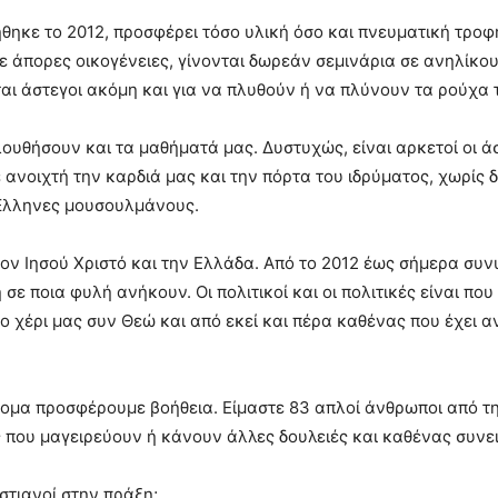
ήθηκε το 2012, προσφέρει τόσο υλική όσο και πνευματική τρο
σε άπορες οικογένειες, γίνονται δωρεάν σεμινάρια σε ανηλίκο
ι άστεγοι ακόμη και για να πλυθούν ή να πλύνουν τα ρούχα το
ουθήσουν και τα μαθήματά μας. Δυστυχώς, είναι αρκετοί οι ά
ε ανοιχτή την καρδιά μας και την πόρτα του ιδρύματος, χωρίς δ
 Έλληνες μουσουλμάνους.
ον Ιησού Χριστό και την Ελλάδα. Από το 2012 έως σήμερα συ
σε ποια φυλή ανήκουν. Οι πολιτικοί και οι πολιτικές είναι π
ο χέρι μας συν Θεώ και από εκεί και πέρα καθένας που έχει 
άτομα προσφέρουμε βοήθεια. Είμαστε 83 απλοί άνθρωποι από τ
ου μαγειρεύουν ή κάνουν άλλες δουλειές και καθένας συνεισ
στιανοί στην πράξη;