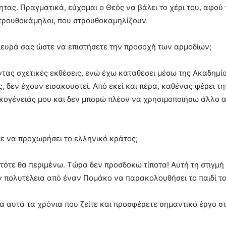
τας. Πραγματικά, εύχομαι ο Θεός να βάλει το χέρι του, αφού
τρουθοκάμηλοι, που στρουθοκαμηλίζουν.
πλευρά σας ώστε να επιστήσετε την προσοχή των αρμοδίων;
ντας σχετικές εκθέσεις, ενώ έχω καταθέσει μέσω της Ακαδημί
ς, δεν έχουν εισακουστεί. Από εκεί και πέρα, καθένας φέρει τη
κογένειάς μου και δεν μπορώ πλέον να χρησιμοποιήσω άλλο απ
επε να προχωρήσει το ελληνικό κράτος;
, τότε θα περιμένω. Τώρα δεν προσδοκώ τίποτα! Αυτή τη στιγμ
ν πολυτέλεια από έναν Πομάκο να παρακολουθήσει το παιδί το
 αυτά τα χρόνια που ζείτε και προσφέρετε σημαντικό έργο στ