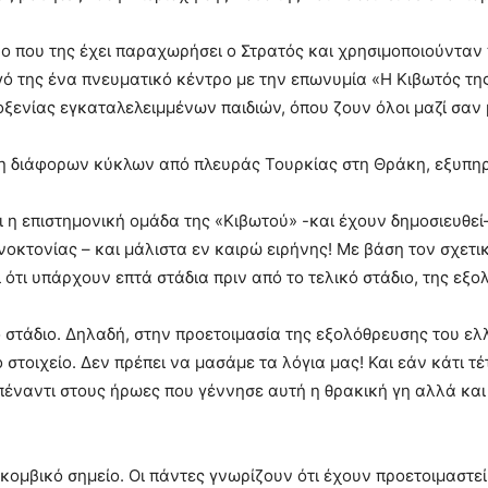
ώρο που της έχει παραχωρήσει ο Στρατός και χρησιμοποιούντ
γό της ένα πνευματικό κέντρο με την επωνυμία «Η Κιβωτός τη
ξενίας εγκαταλελειμμένων παιδιών, όπου ζουν όλοι μαζί σαν μ
άση διάφορων κύκλων από πλευράς Τουρκίας στη Θράκη, εξυπηρ
ι η επιστημονική ομάδα της «Κιβωτού» -και έχουν δημοσιευθεί-
νοκτονίας – και μάλιστα εν καιρώ ειρήνης! Με βάση τον σχετι
 ότι υπάρχουν επτά στάδια πριν από το τελικό στάδιο, της εξο
ο στάδιο. Δηλαδή, στην προετοιμασία της εξολόθρευσης του ε
 στοιχείο. Δεν πρέπει να μασάμε τα λόγια μας! Και εάν κάτι τέ
πέναντι στους ήρωες που γέννησε αυτή η θρακική γη αλλά και
 κομβικό σημείο. Οι πάντες γνωρίζουν ότι έχουν προετοιμαστεί