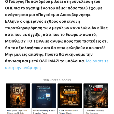
Ο Γιώργος Παπανδρέου μιλάει στη συνέλευση του
ΟΗΕ για το αγαπημένο του θέμα: πόσο πολύ έχουμε
ανάγκη από μια «Παγκόσμια Διακυβέρνηση».
Ελληνα ο σημερινός εχθρός σου είναι η
παραπληροφόρηση των μεγάλων καναλιών. Αν είδες
κάτι που σε άγγιξε , κάτι που το θεωρείς σωστό,
ΜΟΙΡΆΣΟΥ ΤΟ ΤΩΡΑ με ανθρώπους που πιστεύεις οτι
θα το αξιολογήσουν και θα επωφεληθούν απο αυτό!
Μην μένεις απαθής. Πρώτα θα νικήσουμε την
ύπνωση και μετά ΟΛΟΙ ΜΑΖΙ τα υπόλοιπα.
Μοιραστείτε
αυτή την ανάρτηση
STRANGERS E-BOOKS