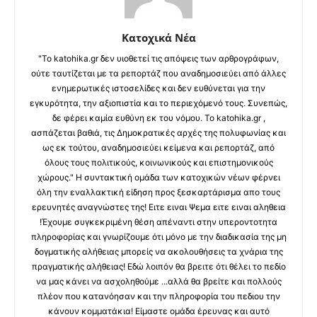
Κατοχικά Νέα
"Το katohika.gr δεν υιοθετεί τις απόψεις των αρθρογράφων,
ούτε ταυτίζεται με τα ρεπορτάζ που αναδημοσιεύει από άλλες
ενημερωτικές ιστοσελίδες και δεν ευθύνεται για την
εγκυρότητα, την αξιοπιστία και το περιεχόμενό τους. Συνεπώς,
δε φέρει καμία ευθύνη εκ του νόμου. Το katohika.gr ,
ασπάζεται βαθιά, τις Δημοκρατικές αρχές της πολυφωνίας και
ως εκ τούτου, αναδημοσιεύει κείμενα και ρεπορτάζ, από
όλους τους πολιτικούς, κοινωνικούς και επιστημονικούς
χώρους." Η συντακτική ομάδα των κατοχικών νέων φέρνει
όλη την εναλλακτική είδηση προς ξεσκαρτάρισμα απο τους
ερευνητές αναγνώστες της! Ειτε ειναι Ψεμα ειτε ειναι αληθεια
!Έχουμε συγκεκριμένη θέση απέναντι στην υπεροντοτητα
πληροφορίας και γνωρίζουμε ότι μόνο με την διαδικασία της μη
δογματικής αλήθειας μπορείς να ακολουθήσεις τα χνάρια της
πραγματικής αλήθειας! Εδώ λοιπόν θα βρειτε ότι θέλει το πεδίο
να μας κάνει να ασχοληθούμε ...αλλά θα βρείτε και πολλούς
πλέον που κατανόησαν και την πληροφορία του πεδιου την
κάνουν κομματάκια! Είμαστε ομάδα έρευνας και αυτό