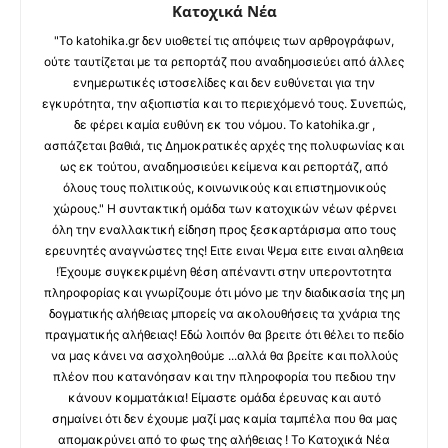
Κατοχικά Νέα
"Το katohika.gr δεν υιοθετεί τις απόψεις των αρθρογράφων,
ούτε ταυτίζεται με τα ρεπορτάζ που αναδημοσιεύει από άλλες
ενημερωτικές ιστοσελίδες και δεν ευθύνεται για την
εγκυρότητα, την αξιοπιστία και το περιεχόμενό τους. Συνεπώς,
δε φέρει καμία ευθύνη εκ του νόμου. Το katohika.gr ,
ασπάζεται βαθιά, τις Δημοκρατικές αρχές της πολυφωνίας και
ως εκ τούτου, αναδημοσιεύει κείμενα και ρεπορτάζ, από
όλους τους πολιτικούς, κοινωνικούς και επιστημονικούς
χώρους." Η συντακτική ομάδα των κατοχικών νέων φέρνει
όλη την εναλλακτική είδηση προς ξεσκαρτάρισμα απο τους
ερευνητές αναγνώστες της! Ειτε ειναι Ψεμα ειτε ειναι αληθεια
!Έχουμε συγκεκριμένη θέση απέναντι στην υπεροντοτητα
πληροφορίας και γνωρίζουμε ότι μόνο με την διαδικασία της μη
δογματικής αλήθειας μπορείς να ακολουθήσεις τα χνάρια της
πραγματικής αλήθειας! Εδώ λοιπόν θα βρειτε ότι θέλει το πεδίο
να μας κάνει να ασχοληθούμε ...αλλά θα βρείτε και πολλούς
πλέον που κατανόησαν και την πληροφορία του πεδιου την
κάνουν κομματάκια! Είμαστε ομάδα έρευνας και αυτό
σημαίνει ότι δεν έχουμε μαζί μας καμία ταμπέλα που θα μας
απομακρύνει από το φως της αλήθειας ! Το Κατοχικά Νέα