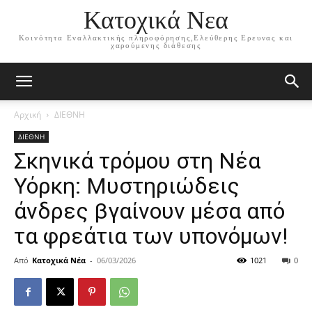
Κατοχικά Νεα
Κοινότητα Εναλλακτικής πληροφόρησης,Ελεύθερης Ερευνας και
χαρούμενης διάθεσης
Αρχική
ΔΙΕΘΝΗ
ΔΙΕΘΝΗ
Σκηνικά τρόμου στη Νέα
Υόρκη: Μυστηριώδεις
άνδρες βγαίνουν μέσα από
τα φρεάτια των υπονόμων!
Από
Κατοχικά Νέα
-
06/03/2026
1021
0