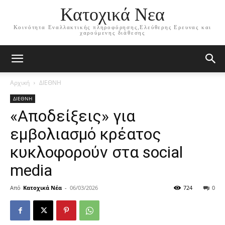
Κατοχικά Νεα
Κοινότητα Εναλλακτικής πληροφόρησης,Ελεύθερης Ερευνας και
χαρούμενης διάθεσης
Αρχική
ΔΙΕΘΝΗ
ΔΙΕΘΝΗ
«Αποδείξεις» για
εμβολιασμό κρέατος
κυκλοφορούν στα social
media
Από
Κατοχικά Νέα
-
06/03/2026
724
0