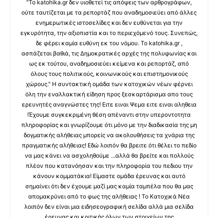
"Το katohika.gr δεν υιοθετεί τις απόψεις των αρθρογράφων,
ούτε ταυτίζεται με τα ρεπορτάζ που αναδημοσιεύει από άλλες
ενημερωτικές ιστοσελίδες και δεν ευθύνεται για την
εγκυρότητα, την αξιοπιστία και το περιεχόμενό τους. Συνεπώς,
δε φέρει καμία ευθύνη εκ του νόμου. Το katohika.gr ,
ασπάζεται βαθιά, τις Δημοκρατικές αρχές της πολυφωνίας και
ως εκ τούτου, αναδημοσιεύει κείμενα και ρεπορτάζ, από
όλους τους πολιτικούς, κοινωνικούς και επιστημονικούς
χώρους." Η συντακτική ομάδα των κατοχικών νέων φέρνει
όλη την εναλλακτική είδηση προς ξεσκαρτάρισμα απο τους
ερευνητές αναγνώστες της! Ειτε ειναι Ψεμα ειτε ειναι αληθεια
!Έχουμε συγκεκριμένη θέση απέναντι στην υπεροντοτητα
πληροφορίας και γνωρίζουμε ότι μόνο με την διαδικασία της μη
δογματικής αλήθειας μπορείς να ακολουθήσεις τα χνάρια της
πραγματικής αλήθειας! Εδώ λοιπόν θα βρειτε ότι θέλει το πεδίο
να μας κάνει να ασχοληθούμε ...αλλά θα βρείτε και πολλούς
πλέον που κατανόησαν και την πληροφορία του πεδιου την
κάνουν κομματάκια! Είμαστε ομάδα έρευνας και αυτό
σημαίνει ότι δεν έχουμε μαζί μας καμία ταμπέλα που θα μας
απομακρύνει από το φως της αλήθειας ! Το Κατοχικά Νέα
λοιπόν δεν είναι μια ειδησεογραφική σελίδα αλλά μια σελίδα
έρευνας και κριτικής όλων των στοιχείων της