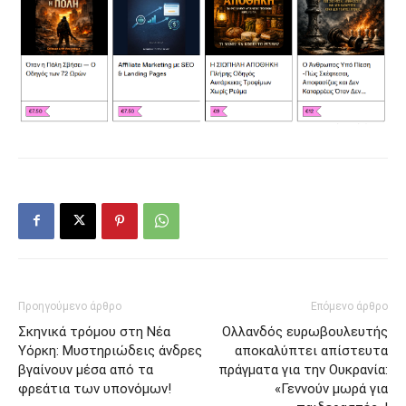
Προηγούμενο άρθρο
Επόμενο άρθρο
Σκηνικά τρόμου στη Νέα
Ολλανδός ευρωβουλευτής
Υόρκη: Μυστηριώδεις άνδρες
αποκαλύπτει απίστευτα
βγαίνουν μέσα από τα
πράγματα για την Ουκρανία:
φρεάτια των υπονόμων!
«Γεννούν μωρά για