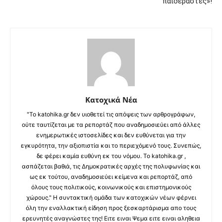
παιδεραστές»!
Κατοχικά Νέα
"Το katohika.gr δεν υιοθετεί τις απόψεις των αρθρογράφων,
ούτε ταυτίζεται με τα ρεπορτάζ που αναδημοσιεύει από άλλες
ενημερωτικές ιστοσελίδες και δεν ευθύνεται για την
εγκυρότητα, την αξιοπιστία και το περιεχόμενό τους. Συνεπώς,
δε φέρει καμία ευθύνη εκ του νόμου. Το katohika.gr ,
ασπάζεται βαθιά, τις Δημοκρατικές αρχές της πολυφωνίας και
ως εκ τούτου, αναδημοσιεύει κείμενα και ρεπορτάζ, από
όλους τους πολιτικούς, κοινωνικούς και επιστημονικούς
χώρους." Η συντακτική ομάδα των κατοχικών νέων φέρνει
όλη την εναλλακτική είδηση προς ξεσκαρτάρισμα απο τους
ερευνητές αναγνώστες της! Ειτε ειναι Ψεμα ειτε ειναι αληθεια