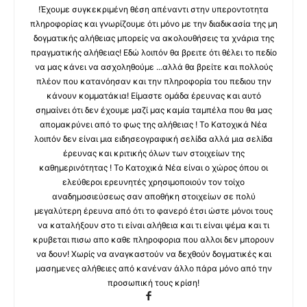
!Έχουμε συγκεκριμένη θέση απέναντι στην υπεροντοτητα
πληροφορίας και γνωρίζουμε ότι μόνο με την διαδικασία της μη
δογματικής αλήθειας μπορείς να ακολουθήσεις τα χνάρια της
πραγματικής αλήθειας! Εδώ λοιπόν θα βρειτε ότι θέλει το πεδίο
να μας κάνει να ασχοληθούμε ...αλλά θα βρείτε και πολλούς
πλέον που κατανόησαν και την πληροφορία του πεδιου την
κάνουν κομματάκια! Είμαστε ομάδα έρευνας και αυτό
σημαίνει ότι δεν έχουμε μαζί μας καμία ταμπέλα που θα μας
απομακρύνει από το φως της αλήθειας ! Το Κατοχικά Νέα
λοιπόν δεν είναι μια ειδησεογραφική σελίδα αλλά μια σελίδα
έρευνας και κριτικής όλων των στοιχείων της
καθημερινότητας ! Το Κατοχικά Νέα είναι ο χώρος όπου οι
ελεύθεροι ερευνητές χρησιμοποιούν τον τοίχο
αναδημοσιεύσεως σαν αποθήκη στοιχείων σε πολύ
μεγαλύτερη έρευνα από ότι το φανερό έτσι ώστε μόνοι τους
να καταλήξουν στο τι είναι αλήθεια και τι είναι ψέμα και τι
κρυβεται πισω απο καθε πληροφορια που αλλοι δεν μπορουν
να δουν! Χωρίς να αναγκαστούν να δεχθούν δογματικές και
μασημενες αλήθειες από κανέναν άλλο πάρα μόνο από την
προσωπική τους κρίση!