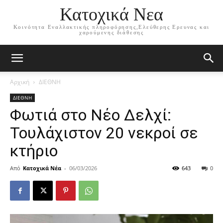
Κατοχικά Νεα
Κοινότητα Εναλλακτικής πληροφόρησης,Ελεύθερης Ερευνας και
χαρούμενης διάθεσης
Αρχική
ΔΙΕΘΝΗ
ΔΙΕΘΝΗ
Φωτιά στο Νέο Δελχί:
Τουλάχιστον 20 νεκροί σε
κτήριο
Από
Κατοχικά Νέα
-
06/03/2026
643
0