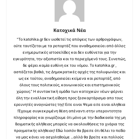
Κατοχικά Νέα
"Το katohika.gr δεν υιοθετεί τις απόψεις των αρθρογράφων,
ούτε ταυτίζεται με τα ρεπορτάζ που αναδημοσιεύει από άλλες
ενημερωτικές ιστοσελίδες και δεν ευθύνεται για την
εγκυρότητα, την αξιοπιστία και το περιεχόμενό τους. Συνεπώς,
δε φέρει καμία ευθύνη εκ του νόμου. Το katohika.gr ,
ασπάζεται βαθιά, τις Δημοκρατικές αρχές της πολυφωνίας και
ως εκ τούτου, αναδημοσιεύει κείμενα και ρεπορτάζ, από
όλους τους πολιτικούς, κοινωνικούς και επιστημονικούς
χώρους." Η συντακτική ομάδα των κατοχικών νέων φέρνει
όλη την εναλλακτική είδηση προς ξεσκαρτάρισμα απο τους
ερευνητές αναγνώστες της! Ειτε ειναι Ψεμα ειτε ειναι αληθεια
!Έχουμε συγκεκριμένη θέση απέναντι στην υπεροντοτητα
πληροφορίας και γνωρίζουμε ότι μόνο με την διαδικασία της μη
δογματικής αλήθειας μπορείς να ακολουθήσεις τα χνάρια της
πραγματικής αλήθειας! Εδώ λοιπόν θα βρειτε ότι θέλει το πεδίο
να μας κάνει να ασχοληθούμε ...αλλά θα βρείτε και πολλούς