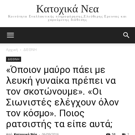
Κατοχικά Νεα
Κοινότητα Εναλλακτικής πληροφόρησης,Ελεύθερης Ερευνας και
χαρούμενης διάθεσης
Αρχική
ΔΙΕΘΝΗ
ΔΙΕΘΝΗ
«Όποιον μαύρο πάει με
λευκή γυναίκα πρέπει να
τον σκοτώνουμε». «Οι
Σιωνιστές ελέγχουν όλον
τον κόσμο». Ποιος
ρατσιστής τα είπε αυτά;
Από
Κατοχικά Νέα
-
06/09/2016
58
2