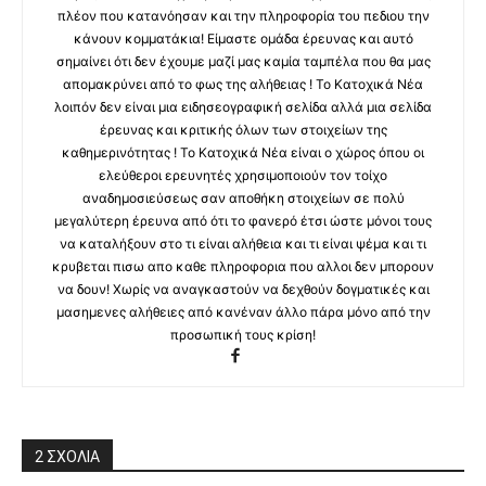
πλέον που κατανόησαν και την πληροφορία του πεδιου την
κάνουν κομματάκια! Είμαστε ομάδα έρευνας και αυτό
σημαίνει ότι δεν έχουμε μαζί μας καμία ταμπέλα που θα μας
απομακρύνει από το φως της αλήθειας ! Το Κατοχικά Νέα
λοιπόν δεν είναι μια ειδησεογραφική σελίδα αλλά μια σελίδα
έρευνας και κριτικής όλων των στοιχείων της
καθημερινότητας ! Το Κατοχικά Νέα είναι ο χώρος όπου οι
ελεύθεροι ερευνητές χρησιμοποιούν τον τοίχο
αναδημοσιεύσεως σαν αποθήκη στοιχείων σε πολύ
μεγαλύτερη έρευνα από ότι το φανερό έτσι ώστε μόνοι τους
να καταλήξουν στο τι είναι αλήθεια και τι είναι ψέμα και τι
κρυβεται πισω απο καθε πληροφορια που αλλοι δεν μπορουν
να δουν! Χωρίς να αναγκαστούν να δεχθούν δογματικές και
μασημενες αλήθειες από κανέναν άλλο πάρα μόνο από την
προσωπική τους κρίση!
2 ΣΧΟΛΙΑ