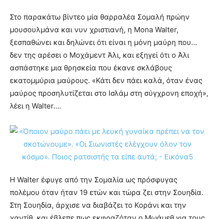
Στο παρακάτω βίντεο μία θαρραλέα Σομαλή πρώην
μουσουλμάνα και νυν χριστιανή, η Mona Walter,
ξεσπαθώνει και δηλώνει ότι είναι η μόνη μαύρη που…
δεν της αρέσει ο Μοχάμεντ Άλι, και εξηγεί ότι ο Άλι
ασπάστηκε μια θρησκεία που έκανε σκλάβους
εκατομμύρια μαύρους. «Κάτι δεν πάει καλά, όταν ένας
μαύρος προσηλυτίζεται στο Ισλάμ στη σύγχρονη εποχή»,
λέει η Walter….
Η Walter έφυγε από την Σομαλία ως πρόσφυγας
πολέμου όταν ήταν 19 ετών και τώρα ζει στην Σουηδία.
Στη Σουηδία, άρχισε να διαβάζει το Κοράνι και την
χαντίθ, και έβλεπε πως εκφραζόταν ο Μωάμεθ για τους