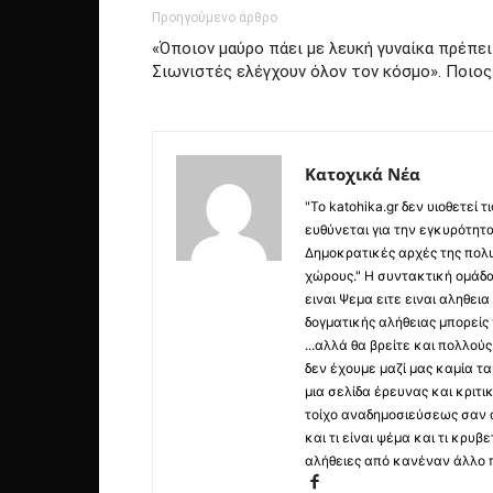
Προηγούμενο άρθρο
«Όποιον μαύρο πάει με λευκή γυναίκα πρέπει
Σιωνιστές ελέγχουν όλον τον κόσμο». Ποιος
Κατοχικά Νέα
"Το katohika.gr δεν υιοθετεί
ευθύνεται για την εγκυρότητα,
Δημοκρατικές αρχές της πολυ
χώρους." Η συντακτική ομάδ
ειναι Ψεμα ειτε ειναι αληθει
δογματικής αλήθειας μπορείς 
...αλλά θα βρείτε και πολλο
δεν έχουμε μαζί μας καμία τ
μια σελίδα έρευνας και κριτι
τοίχο αναδημοσιεύσεως σαν α
και τι είναι ψέμα και τι κρ
αλήθειες από κανέναν άλλο 