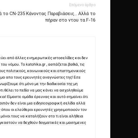
Επόμενο άρθρο
ά το CN-235 Κάνοντας Παραβιάσεις… Αλλά το
πήραν στο ντου τα F-16
εύει από άλλες ενημερωτικές ιστοσελίδες και δεν
ου νόμου. Το katohika.gr , ασπάζεται βαθιά, τις
υς πολιτικούς, κοινωνικούς και επιστημονικούς
μα απο τους ερευνητές αναγνώστες της! Ειτε
ωρίζουμε ότι μόνο με την διαδικασία της μη
τι θέλει το πεδίο να μας κάνει να ασχοληθούμε
ια! Είμαστε ομάδα έρευνας και αυτό σημαίνει ότι
οιπόν δεν είναι μια ειδησεογραφική σελίδα αλλά
ς όπου οι ελεύθεροι ερευνητές χρησιμοποιούν τον
όνοι τους να καταλήξουν στο τι είναι αλήθεια
ναγκαστούν να δεχθούν δογματικές και μασημενες