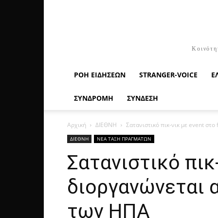
Κοινότη
ΡΟΉ ΕΙΔΉΣΕΩΝ
STRANGER-VOICE
Ε
ΣΥΝΔΡΟΜΗ
ΣΥΝΔΕΣΗ
Αρχική
ΔΙΕΘΝΗ
Σατανιστικό πικ-νικ με event στο
ΔΙΕΘΝΗ
ΝΕΑ ΤΑΞΗ ΠΡΑΓΜΑΤΩΝ
Σατανιστικό πικ
διοργανώνεται α
των ΗΠΑ