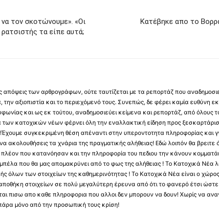
 να τον σκοτώνουμε». «Οι
Κατέβηκε απο το Βορρ
 ρατσιστής τα είπε αυτά;
 τις απόψεις των αρθρογράφων, ούτε ταυτίζεται με τα ρεπορτάζ που αναδημοσι
 την αξιοπιστία και το περιεχόμενό τους. Συνεπώς, δε φέρει καμία ευθύνη εκ τ
φωνίας και ως εκ τούτου, αναδημοσιεύει κείμενα και ρεπορτάζ, από όλους το
α των κατοχικών νέων φέρνει όλη την εναλλακτική είδηση προς ξεσκαρτάρισ
α !Έχουμε συγκεκριμένη θέση απέναντι στην υπεροντοτητα πληροφορίας και γν
να ακολουθήσεις τα χνάρια της πραγματικής αλήθειας! Εδώ λοιπόν θα βρειτε ό
ύς πλέον που κατανόησαν και την πληροφορία του πεδιου την κάνουν κομματάκ
αμπέλα που θα μας απομακρύνει από το φως της αλήθειας ! Το Κατοχικά Νέα λ
κής όλων των στοιχείων της καθημερινότητας ! Το Κατοχικά Νέα είναι ο χώρο
ποθήκη στοιχείων σε πολύ μεγαλύτερη έρευνα από ότι το φανερό έτσι ώστε μ
υβεται πισω απο καθε πληροφορια που αλλοι δεν μπορουν να δουν! Χωρίς να α
πάρα μόνο από την προσωπική τους κρίση!