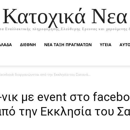
Κατοχικά Νεα
τα Εναλλακτικής πληροφόρησης,Ελεύθερης Ερευνας και χαρούμενης 
ΛΛΑΔΑ
ΔΙΕΘΝΗ
ΝΕΑ ΤΑΞΗ ΠΡΑΓΜΑΤΩΝ
ΥΓΕΙΑ
ΑΥΤ
 facebook διοργανώνεται από την Εκκλησία του Σατανά...
-νικ με event στο faceb
πό την Εκκλησία του Σα