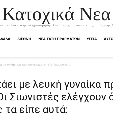
Κατοχικά Νεα
τα Εναλλακτικής πληροφόρησης,Ελεύθερης Ερευνας και χαρούμενης 
ΛΛΑΔΑ
ΔΙΕΘΝΗ
ΝΕΑ ΤΑΞΗ ΠΡΑΓΜΑΤΩΝ
ΥΓΕΙΑ
ΑΥΤ
ίκα πρέπει να τον σκοτώνουμε». «Οι Σιωνιστές...
άει με λευκή γυναίκα π
ι Σιωνιστές ελέγχουν 
 τα είπε αυτά;