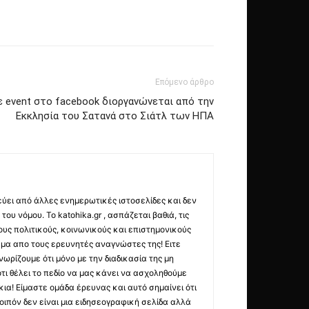
Επόμενο άρθρο
ε event στο facebook διοργανώνεται από την
Εκκλησία του Σατανά στο Σιάτλ των ΗΠΑ
εύει από άλλες ενημερωτικές ιστοσελίδες και δεν
ου νόμου. Το katohika.gr , ασπάζεται βαθιά, τις
υς πολιτικούς, κοινωνικούς και επιστημονικούς
μα απο τους ερευνητές αναγνώστες της! Ειτε
ωρίζουμε ότι μόνο με την διαδικασία της μη
τι θέλει το πεδίο να μας κάνει να ασχοληθούμε
ια! Είμαστε ομάδα έρευνας και αυτό σημαίνει ότι
οιπόν δεν είναι μια ειδησεογραφική σελίδα αλλά