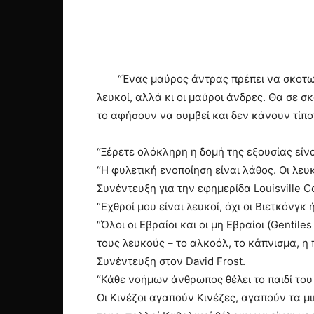
“Ένας μαύρος άντρας πρέπει να σκοτωθε
λευκοί, αλλά κι οι μαύροι άνδρες. Θα σε 
το αφήσουν να συμβεί και δεν κάνουν τίποτ
“Ξέρετε ολόκληρη η δομή της εξουσίας είνα
“Η φυλετική ενοποίηση είναι λάθος. Οι λευ
Συνέντευξη για την εφημερίδα Louisville Co
“Εχθροί μου είναι λευκοί, όχι οι Βιετκόνγκ
“Όλοι οι Εβραίοι και οι μη Εβραίοι (Gentile
τους λευκούς – το αλκοόλ, το κάπνισμα, η 
Συνέντευξη στον David Frost.
“Κάθε νοήμων άνθρωπος θέλει το παιδί του 
Οι Κινέζοι αγαπούν Κινέζες, αγαπούν τα μ