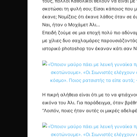
τους, πολλοί Καθολικοί θέλουν να είναι με
σκοτώσει τη φυλή σου; Είσαι κάποιος που μ
έκανε; Νομίζεις ότι έκανε λάθος όταν σε έ
Ναι, ήταν ο Μοχάμετ Άλι…
Επειδή ζούμε σε μια εποχή πολύ πιο αδύνα
με χίλιες δυο σαχλαμάρες παρουσιάζοντάς 
ιστορικό photoshop τον έκαναν κάτι σαν 
Η πικρή αλήθεια είναι ότι με το να φτιάχ
εικόνα του Άλι. Για παράδειγμα, όταν βρέ
“Λοιπόν, ποιες ήταν αυτές οι μικρές αδελφές