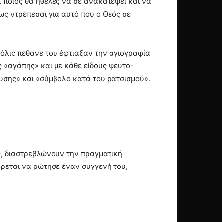
… ποιος θα ήθελες να σε ανακατέψει και να
πως ντρέπεσαι για αυτό που ο Θεός σε
μόλις πέθανε του έφτιαξαν την αγιογραφία
 «αγάπης» και με κάθε είδους ψευτο-
υσης» και «σύμβολο κατά του ρατσισμού».
ύς, διαστρεβλώνουν την πραγματική
φέρεται να ρώτησε έναν συγγενή του,