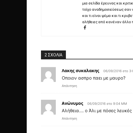
μια σελίδα έρευνας και κριτι
τοίχο αναδημοσιεύσεως σαν α
και τι είναι ψέμα και τι κρ
αλήθειες από κανέναν άλλο 
2 ΣΧΟΛΙΑ
Λακης συκαλακης
06/09/2016 στο 3
Οποιον ασπρο παει με μαυρο?
Απάντηση
Ανώνυμος
06/09/2016 στο 9:04 ΜΜ
Αλήθεια…. ο Άλι με πόσες λευκές
Απάντηση