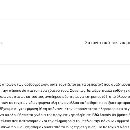
ί;
Σατανιστικό πικ-νικ μ
 τις απόψεις των αρθρογράφων, ούτε ταυτίζεται με τα ρεπορτάζ που αναδημοσι
 την αξιοπιστία και το περιεχόμενό τους. Συνεπώς, δε φέρει καμία ευθύνη εκ τ
φωνίας και ως εκ τούτου, αναδημοσιεύει κείμενα και ρεπορτάζ, από όλους το
α των κατοχικών νέων φέρνει όλη την εναλλακτική είδηση προς ξεσκαρτάρισ
α !Έχουμε συγκεκριμένη θέση απέναντι στην υπεροντοτητα πληροφορίας και γν
να ακολουθήσεις τα χνάρια της πραγματικής αλήθειας! Εδώ λοιπόν θα βρειτε ό
ύς πλέον που κατανόησαν και την πληροφορία του πεδιου την κάνουν κομματάκ
αμπέλα που θα μας απομακρύνει από το φως της αλήθειας ! Το Κατοχικά Νέα λ