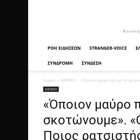
Κοινότη
ΡΟΉ ΕΙΔΉΣΕΩΝ
STRANGER-VOICE
Ε
ΣΥΝΔΡΟΜΗ
ΣΥΝΔΕΣΗ
Αρχική
ΔΙΕΘΝΗ
«Όποιον μαύρο πάει με λευκή γυνα
ΔΙΕΘΝΗ
«Όποιον μαύρο π
σκοτώνουμε». «Ο
Ποιος ρατσιστής