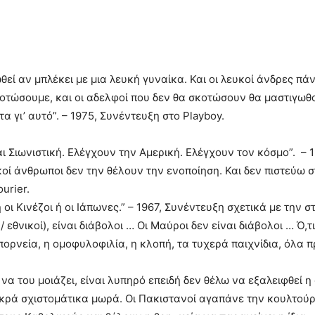
ί αν μπλέκει με μια λευκή γυναίκα. Και οι λευκοί άνδρες πάν
σκοτώσουμε, και οι αδελφοί που δεν θα σκοτώσουν θα μαστιγω
α γι’ αυτό”. – 1975, Συνέντευξη στο Playboy.
ι Σιωνιστική. Ελέγχουν την Αμερική. Ελέγχουν τον κόσμο”. – 1
κοί άνθρωποι δεν την θέλουν την ενοποίηση. Και δεν πιστεύω 
urier.
 ή οι Κινέζοι ή οι Ιάπωνες.” – 1967, Συνέντευξη σχετικά με την
s / εθνικοί), είναι διάβολοι … Οι Μαύροι δεν είναι διάβολοι … Ό
πορνεία, η ομοφυλοφιλία, η κλοπή, τα τυχερά παιχνίδια, όλα π
να του μοιάζει, είναι λυπηρό επειδή δεν θέλω να εξαλειφθεί 
ικρά σχιστομάτικα μωρά. Οι Πακιστανοί αγαπάνε την κουλτούρ