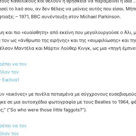
 τους Καθολικούς και θέλουν η θρησκεία να παραμείνει η ίδια 
ισεί το λαό σου, αν δεν θέλεις να μείνεις αυτός που είσαι. Μή
φτιαξε; – 1971, BBC συνέντευξη στον Michael Parkinson.
μη και πιο «ευαίσθητη» από εκείνη που μεγαλουργούσε ο Άλι, 
τον ως «άνθρωπο της ειρήνης» και της «συμφιλίωσης» και της
Νέλσον Μαντέλα και Μάρτιν Λούθερ Κινγκ, ως μια «πηγή έμπνε
νουν «εικόνες» με πινέλα ποτισμένα με σύγχρονους ευσεβισμο
θηκε σε μια αυτοσχέδια φωτογραφία με τους Beatles το 1964, 
;” (“So who were those little faggots?”).