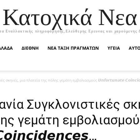
Κατοχικά Νεα
τα Εναλλακτικής πληροφόρησης,Ελεύθερης Ερευνας και χαρούμενης 
ΛΛΑΔΑ
ΔΙΕΘΝΗ
ΝΕΑ ΤΑΞΗ ΠΡΑΓΜΑΤΩΝ
ΥΓΕΙΑ
ΑΥΤ
ηνές, μια πλατεία της πόλης γεμάτη εμβολιασμούς 𝙐𝙣𝙛𝙤𝙧𝙩𝙪𝙣𝙖𝙩𝙚 𝘾𝙤𝙞𝙣𝙘𝙞𝙙
νία Συγκλονιστικές σκη
λης γεμάτη εμβολιασμού
𝘾𝙤𝙞𝙣𝙘𝙞𝙙𝙚𝙣𝙘𝙚𝙨…