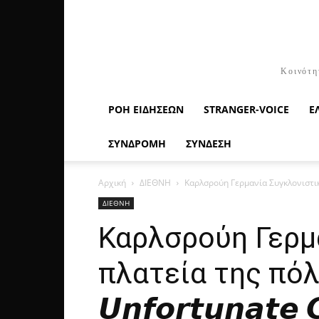
Κοινότη
ΡΟΉ ΕΙΔΉΣΕΩΝ
STRANGER-VOICE
Ε
ΣΥΝΔΡΟΜΗ
ΣΥΝΔΕΣΗ
Αρχική
ΔΙΕΘΝΗ
Καρλσρούη Γερμανία Συγκλονιστικές σκ
ΔΙΕΘΝΗ
Καρλσρούη Γερμα
πλατεία της πό
𝙐𝙣𝙛𝙤𝙧𝙩𝙪𝙣𝙖𝙩𝙚 