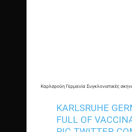
Καρλσρούη Γερμανία Συγκλονιστικές σκηνές, μια 
KARLSRUHE GE
FULL OF VACCINATION 
PIC.TWITTER.C