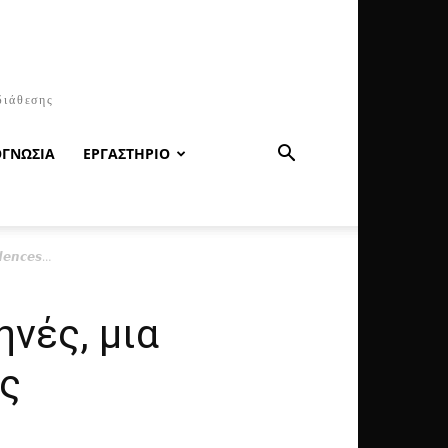
διάθεσης
ΟΓΝΩΣΙΑ
ΕΡΓΑΣΤΗΡΙΟ
𝙣𝙘𝙚𝙨…
νές, μια
ς