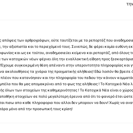
την
 τις απόψεις των αρθρογράφων, ούτε ταυτίζεται με τα ρεπορτάζ που αναδημοσι
 την αξιοπιστία και το περιεχόμενό τους. Συνεπώς, δε φέρει καμία ευθύνη εκ τ
φωνίας και ως εκ τούτου, αναδημοσιεύει κείμενα και ρεπορτάζ, από όλους το
α των κατοχικών νέων φέρνει όλη την εναλλακτική είδηση προς ξεσκαρτάρισ
α !Έχουμε συγκεκριμένη θέση απέναντι στην υπεροντοτητα πληροφορίας και γν
να ακολουθήσεις τα χνάρια της πραγματικής αλήθειας! Εδώ λοιπόν θα βρειτε ό
ύς πλέον που κατανόησαν και την πληροφορία του πεδιου την κάνουν κομματάκ
αμπέλα που θα μας απομακρύνει από το φως της αλήθειας ! Το Κατοχικά Νέα λ
κής όλων των στοιχείων της καθημερινότητας ! Το Κατοχικά Νέα είναι ο χώρο
ποθήκη στοιχείων σε πολύ μεγαλύτερη έρευνα από ότι το φανερό έτσι ώστε μ
υβεται πισω απο καθε πληροφορια που αλλοι δεν μπορουν να δουν! Χωρίς να α
πάρα μόνο από την προσωπική τους κρίση!