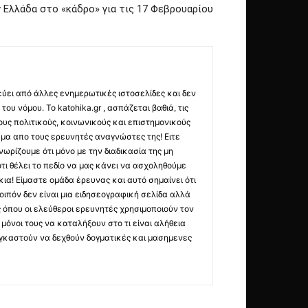
 Ελλάδα στο «κάδρο» για τις 17 Φεβρουαρίου
εύει από άλλες ενημερωτικές ιστοσελίδες και δεν
ου νόμου. Το katohika.gr , ασπάζεται βαθιά, τις
υς πολιτικούς, κοινωνικούς και επιστημονικούς
μα απο τους ερευνητές αναγνώστες της! Ειτε
ωρίζουμε ότι μόνο με την διαδικασία της μη
τι θέλει το πεδίο να μας κάνει να ασχοληθούμε
ια! Είμαστε ομάδα έρευνας και αυτό σημαίνει ότι
οιπόν δεν είναι μια ειδησεογραφική σελίδα αλλά
ς όπου οι ελεύθεροι ερευνητές χρησιμοποιούν τον
όνοι τους να καταλήξουν στο τι είναι αλήθεια
ναγκαστούν να δεχθούν δογματικές και μασημενες