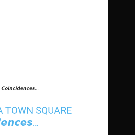
𝙣𝙘𝙞𝙙𝙚𝙣𝙘𝙚𝙨…
A TOWN SQUARE
𝙚𝙣𝙘𝙚𝙨…