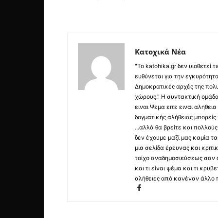
Κατοχικά Νέα
"Το katohika.gr δεν υιοθετεί
ευθύνεται για την εγκυρότητα,
Δημοκρατικές αρχές της πολυ
χώρους." Η συντακτική ομάδ
ειναι Ψεμα ειτε ειναι αληθει
δογματικής αλήθειας μπορείς 
...αλλά θα βρείτε και πολλο
δεν έχουμε μαζί μας καμία τ
μια σελίδα έρευνας και κριτι
τοίχο αναδημοσιεύσεως σαν α
και τι είναι ψέμα και τι κρ
αλήθειες από κανέναν άλλο 