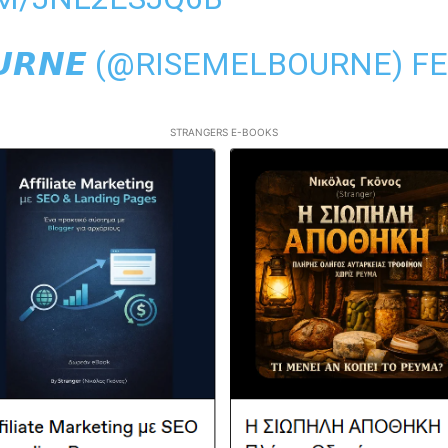
𝙊𝙐𝙍𝙉𝙀 (@RISEMELBOURNE)
FE
STRANGERS E-BOOKS