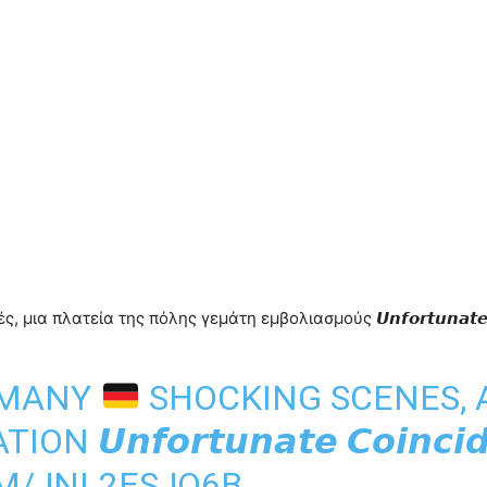
πλατεία της πόλης γεμάτη εμβολιασμούς 𝙐𝙣𝙛𝙤𝙧𝙩𝙪𝙣𝙖𝙩𝙚 𝘾𝙤
RMANY
SHOCKING SCENES, 
𝙐𝙣𝙛𝙤𝙧𝙩𝙪𝙣𝙖𝙩𝙚 𝘾𝙤𝙞𝙣𝙘𝙞𝙙
OM/JNL2ESJQ6B