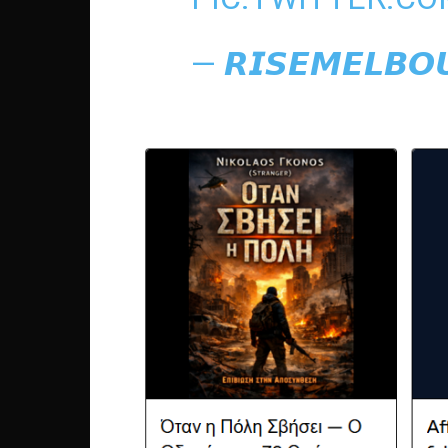
— 𝙍𝙄𝙎𝙀𝙈𝙀𝙇