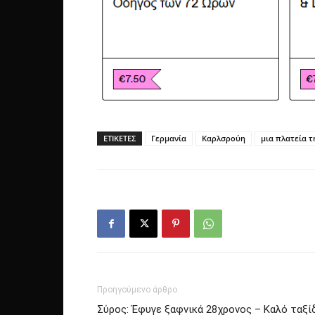
ΕΤΙΚΕΤΕΣ
Γερμανία
Καρλσρούη
μια πλατεία 
Προηγούμενο άρθρο
Σύρος: Έφυγε ξαφνικά 28χρονος – Καλό ταξί