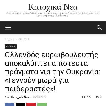
Κατοχικά Νεα
Κοινότητα Εναλλακτικής πληροφόρησης,Ελεύθερης Ερευνας και
χαρούμενης διάθεσης
Αρχική
ΔΙΕΘΝΗ
ΔΙΕΘΝΗ
Ολλανδός ευρωβουλευτής
αποκαλύπτει απίστευτα
πράγματα για την Ουκρανία:
«Γεννούν μωρά για
παιδεραστές»!
Από
Κατοχικά Νέα
-
06/03/2026
785
0