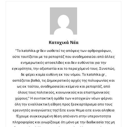
Κατοχικά Νέα
"Το katohika.gr δεν υιοθετεί τις απόψεις των αρθρογράφων,
ούτε ταυτίζεται με τα ρεπορτάζ που αναδημοσιεύει από άλλες
ενημερωτικές ιστοσελίδες και δεν ευθύνεται για την
εγκυρότητα, την αξιοπιστία και το περιεχόμενό τους. Συνεπώς,
δε φέρει καμία ευθύνη εκ του νόμου. Το katohika.gr ,
ασπάζεται βαθιά, τις Δημοκρατικές αρχές της πολυφωνίας και
ως εκ τούτου, αναδημοσιεύει κείμενα και ρεπορτάζ, από
όλους τους πολιτικούς, κοινωνικούς και επιστημονικούς
χώρους." Η συντακτική ομάδα των κατοχικών νέων φέρνει
όλη την εναλλακτική είδηση προς ξεσκαρτάρισμα απο τους
ερευνητές αναγνώστες της! Ειτε ειναι Ψεμα ειτε ειναι αληθεια
!Έχουμε συγκεκριμένη θέση απέναντι στην υπεροντοτητα
πληροφορίας και γνωρίζουμε ότι μόνο με την διαδικασία της μη