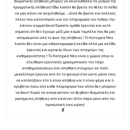
δογματικής αλήθειας μπορείς να ακολουθήσεις τα χνάρια της
πραγματικής αλήθειας! Εδώ λοιπόν θα βρειτε ότι θέλει το πεδίο
να μας κάνει να ασχοληθούμε ...αλλά θα βρείτε και πολλούς
πλέον που κατανόησαν και την πληροφορία του πεδιου την
κάνουν κομματάκια! Είμαστε ομάδα έρευνας και αυτό
σημαίνει ότι δεν έχουμε μαζί μας καμία ταμπέλα που θα μας
απομακρύνει από το φως της αλήθειας ! Το Κατοχικά Νέα
λοιπόν δεν είναι μια ειδησεογραφική σελίδα αλλά μια σελίδα
έρευνας και κριτικής όλων των στοιχείων της
καθημερινότητας ! Το Κατοχικά Νέα είναι ο χώρος όπου οι
ελεύθεροι ερευνητές χρησιμοποιούν τον τοίχο
αναδημοσιεύσεως σαν αποθήκη στοιχείων σε πολύ
μεγαλύτερη έρευνα από ότι το φανερό έτσι ώστε μόνοι τους
να καταλήξουν στο τι είναι αλήθεια και τι είναι ψέμα και τι
κρυβεται πισω απο καθε πληροφορια που αλλοι δεν μπορουν
να δουν! Χωρίς να αναγκαστούν να δεχθούν δογματικές και
μασημενες αλήθειες από κανέναν άλλο πάρα μόνο από την
προσωπική τους κρίση!