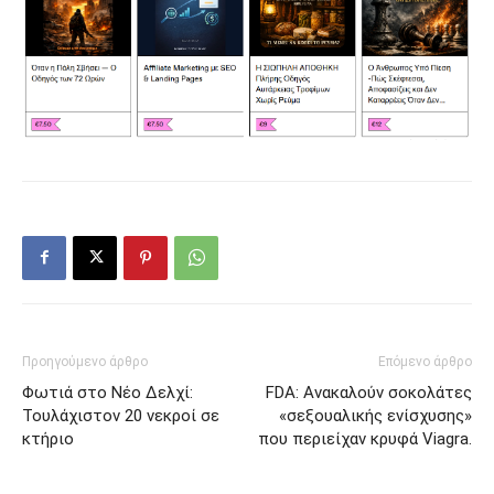
Προηγούμενο άρθρο
Επόμενο άρθρο
Φωτιά στο Νέο Δελχί:
FDA: Ανακαλούν σοκολάτες
Τουλάχιστον 20 νεκροί σε
«σεξουαλικής ενίσχυσης»
κτήριο
που περιείχαν κρυφά Viagra.