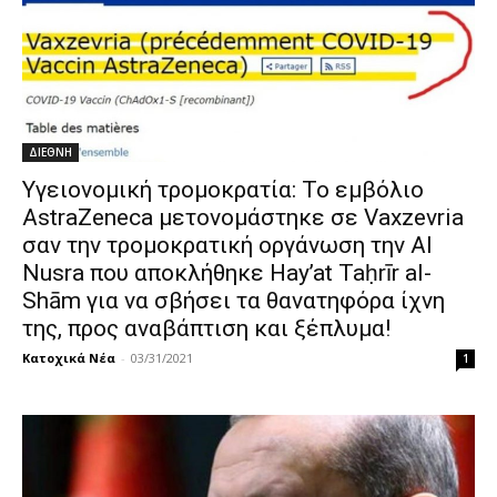
ΔΙΕΘΝΗ
Υγειονομική τρομοκρατία: Το εμβόλιο
AstraZeneca μετονομάστηκε σε Vaxzevria
σαν την τρομοκρατική οργάνωση την Al
Nusra που αποκλήθηκε Hayʼat Taḥrīr al-
Shām για να σβήσει τα θανατηφόρα ίχνη
της, προς αναβάπτιση και ξέπλυμα!
Κατοχικά Νέα
-
03/31/2021
1