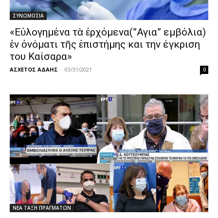
ΣΥΝΩΜΟΣΙΑ
«Εὐλογημένα τὰ ἐρχόμενα(”Αγια” εμβόλια)
ἐν ὀνόματι τῆς ἐπιστήμης και την έγκριση
του Καίσαρα»
ΑΣΧΕΤΟΣ ΑΔΑΗΣ
-
03/31/2021
0
ΝΕΑ ΤΑΞΗ ΠΡΑΓΜΑΤΩΝ