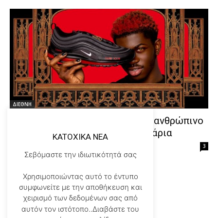
ΔΙΕΘΝΗ
Τα «παπούτσια του Σατανά» με ανθρώπινο
αίμα που βγαίνουν σε 666 ζευγάρια
KATOXIKA NEA
Κατοχικά Νέα
-
03/30/2021
3
Σεβόμαστε την ιδιωτικότητά σας
Χρησιμοποιώντας αυτό το έντυπο
συμφωνείτε με την αποθήκευση και
1
2
3
χειρισμό των δεδομένων σας από
αυτόν τον ιστότοπο..Διαβάστε του