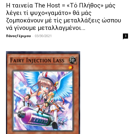
Η ταινεία The Host = «Τό Πλήθος» μάς
λέγει τί ψυχο«γαμάτο» θά μάς
ζομποκάνουν μέ τίς μεταλλάξεις ώσπου
νά γίνουμε μεταλλαγμένοι…
ΠάνοςΓέριμου
-
03/30/2021
3