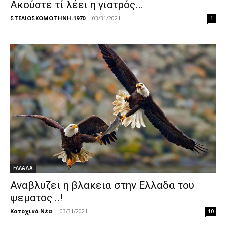
Ακούστε τί λέει η γιατρός…
ΣΤΕΛΙΟΣΚΟΜΟΤΗΝΗ-1970
-
03/31/2021
1
ΕΛΛΑΔΑ
Αναβλυζει η βλακεια στην Ελλαδα του
ψεματος ..!
Κατοχικά Νέα
-
03/31/2021
10