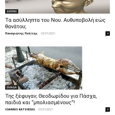
ΔΙΕΘΝΗ
Τα ασύλληπτα του Νου. Αυθυποβολή εώς
θανάτου;
Παναγιώτης Πολίτης
-
03/31/2021
4
ΕΛΛΑΔΑ
Της ξέφυγαν; Θεοδωρίδου για Πάσχα,
παιδιά και “μπολιασμένους”!
IOANNIS KATSIREAS
-
03/31/2021
6