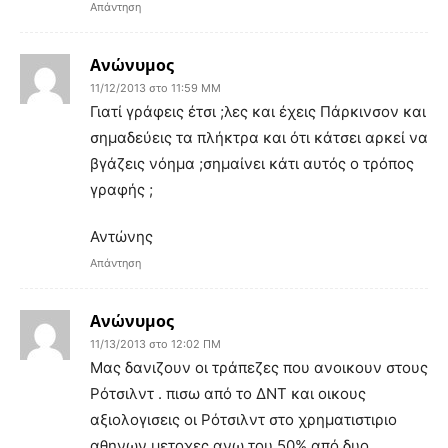
Απάντηση
Ανώνυμος
11/12/2013 στο 11:59 ΜΜ
Γιατί γράφεις έτσι ;λες και έχεις Πάρκινσον και
σημαδεύεις τα πλήκτρα και ότι κάτσει αρκεί να
βγάζεις νόημα ;σημαίνει κάτι αυτός ο τρόπος
γραφής ;
Αντώνης
Απάντηση
Ανώνυμος
11/13/2013 στο 12:02 ΠΜ
Μας δανιζουν οι τράπεζες που ανοικουν στους
Ρότσιλντ . πισω από το ΔΝΤ και οικους
αξιολογισεις οι Ρότσιλντ στο χρηματιστιριο
αθηνων μετοχες ανω του 50% από δυο