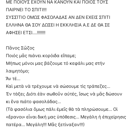
ΜΕ ΠΟΙΟΥΣ ΕΧΟΥΝ ΝΑ ΚΑΝΟΥΝ ΚΑΙ ΠΟΙΟΣ ΤΟΥΣ
ΠΑΙΡΝΕΙ ΤΟ ΣΠΙΤΙ!!!
ΣΥΣΣΊΤΙΟ ΟΜΩΣ ΦΑΣΟΛΑΔΑΣ ΑΝ ΔΕΝ ΕΧΕΙΣ ΣΠΙΤΙ
ΕΛΛΗΝΑ ΘΑ ΣΟΥ ΔΩΣΕΙ Η ΕΚΚΛΗΣΙΑ Α.Ε ΔΕ ΘΑ ΣΕ
ΑΦΗΣΕΙ ΕΤΣΙ….!!!!!!!
Πᾶνος Σῶζος
Ποιός μᾶς πιάνει κορόιδα εἴπαμε;
Μήπως μόνοι μας βάζουμε τό κεφάλι μας στήν
λαιμητόμο;
Ἄν τέ…
Καὶ μετὰ νὰ τρέχουμε νὰ σώσουμε τὶς τράπεζες…
Ἐν τάξει; Διότι ἐὰν σωθοῦν αὐτές, ἴσως νὰ μᾶς δώσουν
κι ἕνα πιάτο φασολάδας…
(Τὰ φασόλια ὅμως πάλι ἐμεῖς θὰ τὰ πληρώσουμε… Οἱ
«ἔρανοι» εἶναι δική μας ὑπόθεσις… Μεγάλη ἡ ἐπιχείρησις
πατέρα… Μεγάλη!!! Μᾶς ξετίναξαν!!!)