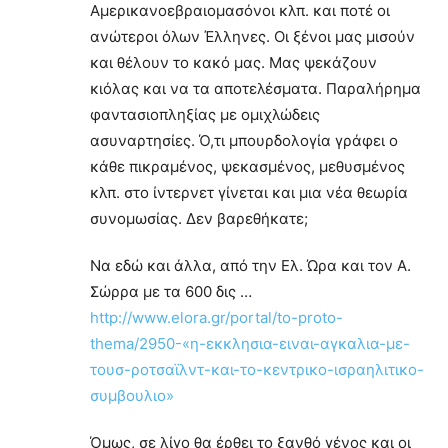
Αμερικανοεβραιομασόνοι κλπ. και ποτέ οι
ανώτεροι όλων Έλληνες. Οι ξένοι μας μισούν
και θέλουν το κακό μας. Μας ψεκάζουν
κιόλας και να τα αποτελέσματα. Παραλήρημα
φαντασιοπληξίας με ομιχλώδεις
ασυναρτησίες. Ό,τι μπουρδολογία γράφει ο
κάθε πικραμένος, ψεκασμένος, μεθυσμένος
κλπ. στο ίντερνετ γίνεται και μια νέα θεωρία
συνομωσίας. Δεν βαρεθήκατε;
Να εδώ και άλλα, από την Ελ. Ώρα και τον Α.
Σώρρα με τα 600 δις …
http://www.elora.gr/portal/to-proto-
thema/2950-«η-εκκλησια-ειναι-αγκαλια-με-
τουσ-ροτσαϊλντ-και-το-κεντρικο-ισραηλιτικο-
συμβουλιο»
Όμως, σε λίγο θα έρθει το ξανθό γένος και οι