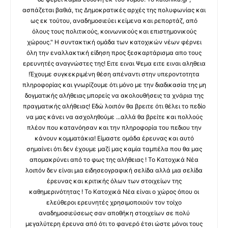
ασπάζεται βαθιά, τις Δημοκρατικές αρχές της πολυφωνίας και
ως εκ τούτου, αναδημοσιεύει κείμενα και ρεπορτάζ, από
όλους τους πολιτικούς, κοινωνικούς και επιστημονικούς
χώρους." Η συντακτική ομάδα των κατοχικών νέων φέρνει
όλη την εναλλακτική είδηση προς ξεσκαρτάρισμα απο τους
ερευνητές αναγνώστες της! Ειτε ειναι Ψεμα ειτε ειναι αληθεια
!Έχουμε συγκεκριμένη θέση απέναντι στην υπεροντοτητα
πληροφορίας και γνωρίζουμε ότι μόνο με την διαδικασία της μη
δογματικής αλήθειας μπορείς να ακολουθήσεις τα χνάρια της
πραγματικής αλήθειας! Εδώ λοιπόν θα βρειτε ότι θέλει το πεδίο
να μας κάνει να ασχοληθούμε ...αλλά θα βρείτε και πολλούς
πλέον που κατανόησαν και την πληροφορία του πεδιου την
κάνουν κομματάκια! Είμαστε ομάδα έρευνας και αυτό
σημαίνει ότι δεν έχουμε μαζί μας καμία ταμπέλα που θα μας
απομακρύνει από το φως της αλήθειας ! Το Κατοχικά Νέα
λοιπόν δεν είναι μια ειδησεογραφική σελίδα αλλά μια σελίδα
έρευνας και κριτικής όλων των στοιχείων της
καθημερινότητας ! Το Κατοχικά Νέα είναι ο χώρος όπου οι
ελεύθεροι ερευνητές χρησιμοποιούν τον τοίχο
αναδημοσιεύσεως σαν αποθήκη στοιχείων σε πολύ
μεγαλύτερη έρευνα από ότι το φανερό έτσι ώστε μόνοι τους