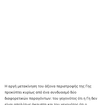
Η αργή μετακίνηση του άξονα περιστροφής της Γης
προκύπτει κυρίως από ένα συνδυασμό δύο
διαφορετικών παραγόντων: του γεγονότος ότι η Γη δεν
είναι απολύτως άκαμπτη και του γεγονότος ότι ο