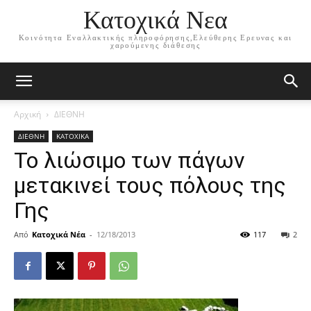
Κατοχικά Νεα
Κοινότητα Εναλλακτικής πληροφόρησης,Ελεύθερης Ερευνας και
χαρούμενης διάθεσης
Αρχική
ΔΙΕΘΝΗ
ΔΙΕΘΝΗ
ΚΑΤΟΧΙΚΑ
Το λιώσιμο των πάγων
μετακινεί τους πόλους της
Γης
Από
Κατοχικά Νέα
-
12/18/2013
117
2