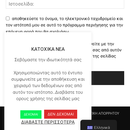
αποθηκεύστε το όνομα, το ηλεκτρονικό ταχυδρομείο και
τον ιστότοπό μου σε αυτό το πρόγραμμα περιήγησης για την
επόμενη φορά που θα σχολιάσω.
Χρησιμοποιώντας αυτό το έντυπο συμφωνείτε με την
KATOXIKA NEA
αποθήκευση και χειρισμό των δεδομένων σας από αυτόν
τον ιστότοπο..Διαβάστε του ορους χρήσης της σελίδας
Σεβόμαστε την ιδιωτικότητά σας
μας
*
Χρησιμοποιώντας αυτό το έντυπο
συμφωνείτε με την αποθήκευση και
χειρισμό των δεδομένων σας από
αυτόν τον ιστότοπο..Διαβάστε του
ορους χρήσης της σελίδας μας
Αρχικη KATOHIKA NEA
Login
Register
ΠΟΛΙΤΙΚΗ ΑΠΟΡΡΗΤΟΥ
ΔΕΝ ΔΕΧΟΜΑΙ
ΔΕΧΟΜΑΙ
ΟΡΟΙ ΧΡΗΣΗΣ
ΕΠΙΚΟΙΝΩΝΙΑ
ΔΙΑΒΑΣΤΕ ΠΕΡΙΣΣΟΤΕΡΑ
Ελληνικά
© Newspaper WordPress Theme by TagDiv