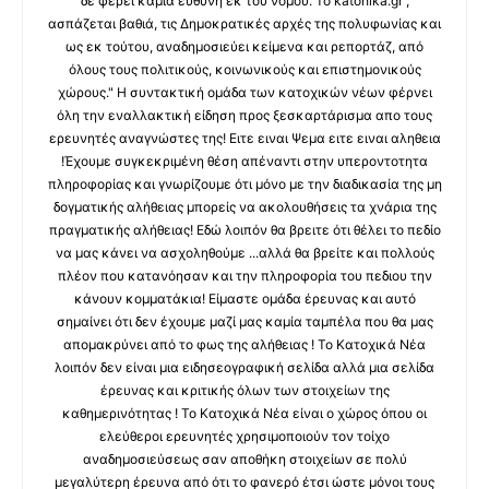
δε φέρει καμία ευθύνη εκ του νόμου. Το katohika.gr ,
ασπάζεται βαθιά, τις Δημοκρατικές αρχές της πολυφωνίας και
ως εκ τούτου, αναδημοσιεύει κείμενα και ρεπορτάζ, από
όλους τους πολιτικούς, κοινωνικούς και επιστημονικούς
χώρους." Η συντακτική ομάδα των κατοχικών νέων φέρνει
όλη την εναλλακτική είδηση προς ξεσκαρτάρισμα απο τους
ερευνητές αναγνώστες της! Ειτε ειναι Ψεμα ειτε ειναι αληθεια
!Έχουμε συγκεκριμένη θέση απέναντι στην υπεροντοτητα
πληροφορίας και γνωρίζουμε ότι μόνο με την διαδικασία της μη
δογματικής αλήθειας μπορείς να ακολουθήσεις τα χνάρια της
πραγματικής αλήθειας! Εδώ λοιπόν θα βρειτε ότι θέλει το πεδίο
να μας κάνει να ασχοληθούμε ...αλλά θα βρείτε και πολλούς
πλέον που κατανόησαν και την πληροφορία του πεδιου την
κάνουν κομματάκια! Είμαστε ομάδα έρευνας και αυτό
σημαίνει ότι δεν έχουμε μαζί μας καμία ταμπέλα που θα μας
απομακρύνει από το φως της αλήθειας ! Το Κατοχικά Νέα
λοιπόν δεν είναι μια ειδησεογραφική σελίδα αλλά μια σελίδα
έρευνας και κριτικής όλων των στοιχείων της
καθημερινότητας ! Το Κατοχικά Νέα είναι ο χώρος όπου οι
ελεύθεροι ερευνητές χρησιμοποιούν τον τοίχο
αναδημοσιεύσεως σαν αποθήκη στοιχείων σε πολύ
μεγαλύτερη έρευνα από ότι το φανερό έτσι ώστε μόνοι τους