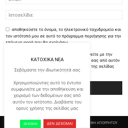
αποθηκεύστε το όνομα, το ηλεκτρονικό ταχυδρομείο και
τον ιστότοπό μου σε αυτό το πρόγραμμα περιήγησης για την
επόμενη φορά που θα σχολιάσω.
Χρησιμοποιώντας αυτό το έντυπο συμφωνείτε με την
KATOXIKA NEA
αποθήκευση και χειρισμό των δεδομένων σας από αυτόν
τον ιστότοπο..Διαβάστε του ορους χρήσης της σελίδας
Σεβόμαστε την ιδιωτικότητά σας
μας
*
Χρησιμοποιώντας αυτό το έντυπο
συμφωνείτε με την αποθήκευση και
χειρισμό των δεδομένων σας από
αυτόν τον ιστότοπο..Διαβάστε του
ορους χρήσης της σελίδας μας
Αρχικη KATOHIKA NEA
Login
Register
ΠΟΛΙΤΙΚΗ ΑΠΟΡΡΗΤΟΥ
ΔΕΝ ΔΕΧΟΜΑΙ
ΔΕΧΟΜΑΙ