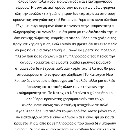
όλους τους πολιτικούς, κοινωνικούς και επιστημονικούς
χώρους." Η συντακτική ομάδα των κατοχικών νέων φέρνει
όλη την εναλλακτική είδηση προς ξεσκαρτάρισμα απο τους
ερευνητές αναγνώστες της! Ειτε ειναι Ψεμα ειτε ειναι αληθεια
!Έχουμε συγκεκριμένη θέση απέναντι στην υπεροντοτητα
πληροφορίας και γνωρίζουμε ότι μόνο με την διαδικασία της μη
δογματικής αλήθειας μπορείς να ακολουθήσεις τα χνάρια της
πραγματικής αλήθειας! Εδώ λοιπόν θα βρειτε ότι θέλει το πεδίο
να μας κάνει να ασχοληθούμε ...αλλά θα βρείτε και πολλούς
πλέον που κατανόησαν και την πληροφορία του πεδιου την
κάνουν κομματάκια! Είμαστε ομάδα έρευνας και αυτό
σημαίνει ότι δεν έχουμε μαζί μας καμία ταμπέλα που θα μας
απομακρύνει από το φως της αλήθειας ! Το Κατοχικά Νέα
λοιπόν δεν είναι μια ειδησεογραφική σελίδα αλλά μια σελίδα
έρευνας και κριτικής όλων των στοιχείων της
καθημερινότητας ! Το Κατοχικά Νέα είναι ο χώρος όπου οι
ελεύθεροι ερευνητές χρησιμοποιούν τον τοίχο
αναδημοσιεύσεως σαν αποθήκη στοιχείων σε πολύ
μεγαλύτερη έρευνα από ότι το φανερό έτσι ώστε μόνοι τους
να καταλήξουν στο τι είναι αλήθεια και τι είναι ψέμα και τι
κρυβεται πισω απο καθε πληροφορια που αλλοι δεν μπορουν
να δουν! Χωρίς να αναγκαστούν να δεχθούν δογματικές και