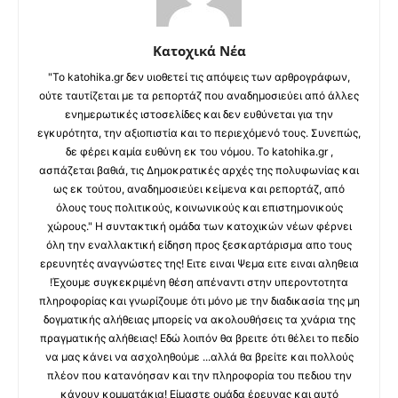
Κατοχικά Νέα
"Το katohika.gr δεν υιοθετεί τις απόψεις των αρθρογράφων,
ούτε ταυτίζεται με τα ρεπορτάζ που αναδημοσιεύει από άλλες
ενημερωτικές ιστοσελίδες και δεν ευθύνεται για την
εγκυρότητα, την αξιοπιστία και το περιεχόμενό τους. Συνεπώς,
δε φέρει καμία ευθύνη εκ του νόμου. Το katohika.gr ,
ασπάζεται βαθιά, τις Δημοκρατικές αρχές της πολυφωνίας και
ως εκ τούτου, αναδημοσιεύει κείμενα και ρεπορτάζ, από
όλους τους πολιτικούς, κοινωνικούς και επιστημονικούς
χώρους." Η συντακτική ομάδα των κατοχικών νέων φέρνει
όλη την εναλλακτική είδηση προς ξεσκαρτάρισμα απο τους
ερευνητές αναγνώστες της! Ειτε ειναι Ψεμα ειτε ειναι αληθεια
!Έχουμε συγκεκριμένη θέση απέναντι στην υπεροντοτητα
πληροφορίας και γνωρίζουμε ότι μόνο με την διαδικασία της μη
δογματικής αλήθειας μπορείς να ακολουθήσεις τα χνάρια της
πραγματικής αλήθειας! Εδώ λοιπόν θα βρειτε ότι θέλει το πεδίο
να μας κάνει να ασχοληθούμε ...αλλά θα βρείτε και πολλούς
πλέον που κατανόησαν και την πληροφορία του πεδιου την
κάνουν κομματάκια! Είμαστε ομάδα έρευνας και αυτό