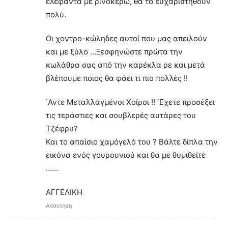
ελέφαντα με ρινόκερω, θα το ευχαριστηθούν
πολύ.
Οι χοντρο-κώληδες αυτοί που μας απειλούν
και με ξύλο …Ξεσφηνώστε πρώτα την
κωλάθρα σας από την καρέκλα ρε και μετά
βλέπουμε ποιος θα φάει τι πιο πολλές !!
΄Αντε Μεταλλαγμένοι Χοίροι !! ΄Εχετε προσέξει
τις τεράστιες και σουβλερές αυτάρες του
Τζέφρυ?
Και το απαίσιο χαμόγελό του ? Βάλτε δίπλα την
εικόνα ενός γουρουνιού και θα με θυμιθείτε
……
ΑΓΓΕΛΙΚΗ
Απάντηση