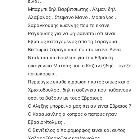
ειναι .
Μπαρμπι δηλ Βαρβιτσιωτης . Αλμαν δηλ
Αλαβανος . Στεφανο Μανο . Μοσιαλος .
Σαραγκουσης ιωαννης που το εκανε
Ραγκουσης για να μη φαινεται οτι ειναι
Εβραιος καταγομενος απο τη Σαραγοσα .
Βικτωρια Σαραγκουση που το εκανε Αννα
Νταλαρα και δουλευε για την Εβραικη
οικογενεια Ματσας που ο Καζαντζιδης …εχεζε
πατωκορφα .
Περιεργως επαθε κιρρωση ηπατος οπως και ο
Χριστοδουλος . δηλ η ασθενεια που παθαινουν
οσοι τα βαζουν με τους Εβραιους .
Ο Αλεξης μπορει να μας πει αν ειναι Εβραιος ?
Ο Καραμανλης ο κοπρος ο παπους ηταν
ΕβραιοΝτολμες .
Ο Βενιζελος ο Χοιρομορφος ειναι και αυτος
ΧαζαροΕβραιοΤουρκοΜογγολος .