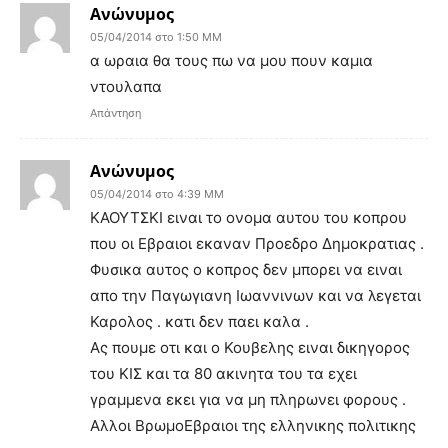
Ανώνυμος
05/04/2014 στο 1:50 ΜΜ
α ωραια θα τους πω να μου πουν καμια
ντουλαπα
Απάντηση
Ανώνυμος
05/04/2014 στο 4:39 ΜΜ
ΚΑΟΥΤΣΚΙ ειναι το ονομα αυτου του κοπρου
που οι Εβραιοι εκαναν Προεδρο Δημοκρατιας .
Φυσικα αυτος ο κοπρος δεν μπορει να ειναι
απο την Παγωγιανη Ιωαννινων και να λεγεται
Καρολος . κατι δεν παει καλα .
Ας πουμε οτι και ο Κουβελης ειναι δικηγορος
του ΚΙΣ και τα 80 ακινητα του τα εχει
γραμμενα εκει για να μη πληρωνει φορους .
Αλλοι ΒρωμοΕβραιοι της ελληνικης πολιτικης