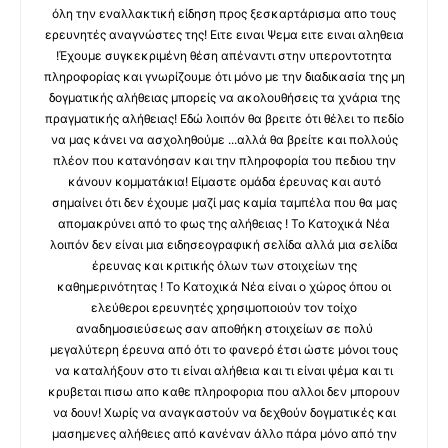
όλη την εναλλακτική είδηση προς ξεσκαρτάρισμα απο τους
ερευνητές αναγνώστες της! Ειτε ειναι Ψεμα ειτε ειναι αληθεια
!Έχουμε συγκεκριμένη θέση απέναντι στην υπεροντοτητα
πληροφορίας και γνωρίζουμε ότι μόνο με την διαδικασία της μη
δογματικής αλήθειας μπορείς να ακολουθήσεις τα χνάρια της
πραγματικής αλήθειας! Εδώ λοιπόν θα βρειτε ότι θέλει το πεδίο
να μας κάνει να ασχοληθούμε ...αλλά θα βρείτε και πολλούς
πλέον που κατανόησαν και την πληροφορία του πεδιου την
κάνουν κομματάκια! Είμαστε ομάδα έρευνας και αυτό
σημαίνει ότι δεν έχουμε μαζί μας καμία ταμπέλα που θα μας
απομακρύνει από το φως της αλήθειας ! Το Κατοχικά Νέα
λοιπόν δεν είναι μια ειδησεογραφική σελίδα αλλά μια σελίδα
έρευνας και κριτικής όλων των στοιχείων της
καθημερινότητας ! Το Κατοχικά Νέα είναι ο χώρος όπου οι
ελεύθεροι ερευνητές χρησιμοποιούν τον τοίχο
αναδημοσιεύσεως σαν αποθήκη στοιχείων σε πολύ
μεγαλύτερη έρευνα από ότι το φανερό έτσι ώστε μόνοι τους
να καταλήξουν στο τι είναι αλήθεια και τι είναι ψέμα και τι
κρυβεται πισω απο καθε πληροφορια που αλλοι δεν μπορουν
να δουν! Χωρίς να αναγκαστούν να δεχθούν δογματικές και
μασημενες αλήθειες από κανέναν άλλο πάρα μόνο από την