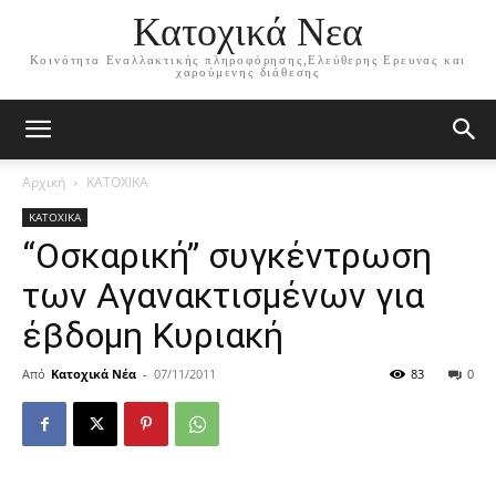
Κατοχικά Νεα
Κοινότητα Εναλλακτικής πληροφόρησης,Ελεύθερης Ερευνας και
χαρούμενης διάθεσης
Αρχική
ΚΑΤΟΧΙΚΑ
ΚΑΤΟΧΙΚΑ
“Οσκαρική” συγκέντρωση
των Αγανακτισμένων για
έβδομη Κυριακή
Από
Κατοχικά Νέα
-
07/11/2011
83
0