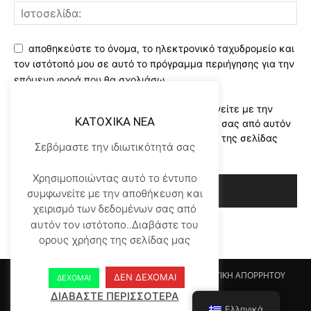
αποθηκεύστε το όνομα, το ηλεκτρονικό ταχυδρομείο και
τον ιστότοπό μου σε αυτό το πρόγραμμα περιήγησης για την
επόμενη φορά που θα σχολιάσω.
Χρησιμοποιώντας αυτό το έντυπο συμφωνείτε με την
KATOXIKA NEA
αποθήκευση και χειρισμό των δεδομένων σας από αυτόν
τον ιστότοπο..Διαβάστε του ορους χρήσης της σελίδας
Σεβόμαστε την ιδιωτικότητά σας
μας
*
Χρησιμοποιώντας αυτό το έντυπο
συμφωνείτε με την αποθήκευση και
χειρισμό των δεδομένων σας από
αυτόν τον ιστότοπο..Διαβάστε του
ορους χρήσης της σελίδας μας
Αρχικη KATOHIKA NEA
Login
Register
ΠΟΛΙΤΙΚΗ ΑΠΟΡΡΗΤΟΥ
ΔΕΝ ΔΕΧΟΜΑΙ
ΔΕΧΟΜΑΙ
ΟΡΟΙ ΧΡΗΣΗΣ
ΕΠΙΚΟΙΝΩΝΙΑ
ΔΙΑΒΑΣΤΕ ΠΕΡΙΣΣΟΤΕΡΑ
Ελληνικά