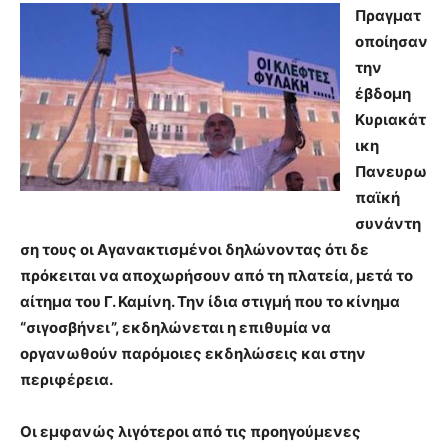
Πραγματ
οποίησαν
την
έβδομη
Κυριακάτ
ικη
Πανευρω
παϊκή
συνάντη
ση τους οι Αγανακτισμένοι δηλώνοντας ότι δε
πρόκειται να αποχωρήσουν από τη πλατεία, μετά το
αίτημα του Γ. Καμίνη. Την ίδια στιγμή που το κίνημα
“σιγοσβήνει”, εκδηλώνεται η επιθυμία να
οργανωθούν παρόμοιες εκδηλώσεις και στην
περιφέρεια.
Οι εμφανώς λιγότεροι από τις προηγούμενες