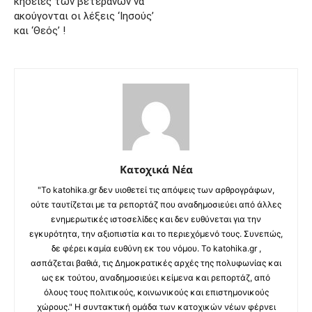
κηδείες των βετεράνων να
ακούγονται οι λέξεις ‘Ιησούς’
και ‘Θεός’ !
Κατοχικά Νέα
"Το katohika.gr δεν υιοθετεί τις απόψεις των αρθρογράφων,
ούτε ταυτίζεται με τα ρεπορτάζ που αναδημοσιεύει από άλλες
ενημερωτικές ιστοσελίδες και δεν ευθύνεται για την
εγκυρότητα, την αξιοπιστία και το περιεχόμενό τους. Συνεπώς,
δε φέρει καμία ευθύνη εκ του νόμου. Το katohika.gr ,
ασπάζεται βαθιά, τις Δημοκρατικές αρχές της πολυφωνίας και
ως εκ τούτου, αναδημοσιεύει κείμενα και ρεπορτάζ, από
όλους τους πολιτικούς, κοινωνικούς και επιστημονικούς
χώρους." Η συντακτική ομάδα των κατοχικών νέων φέρνει