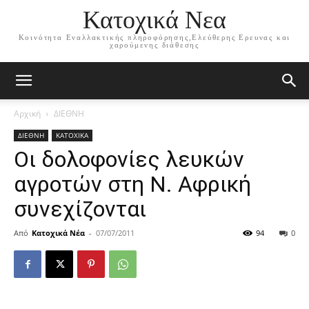
Κατοχικά Νεα
Κοινότητα Εναλλακτικής πληροφόρησης,Ελεύθερης Ερευνας και
χαρούμενης διάθεσης
Αρχική
ΔΙΕΘΝΗ
ΔΙΕΘΝΗ
ΚΑΤΟΧΙΚΑ
Οι δολοφονίες λευκών
αγροτών στη Ν. Αφρική
συνεχίζονται
Από
Κατοχικά Νέα
-
07/07/2011
94
0