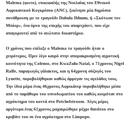
Malema (φωτο), επικεφαλής της Νεολαίας του Εθνικού
Αφρικανικού Κογκρέσου (ANC), ξεκίνησε μία δημόσια
συνάθροιση με το τραγούδι Dubula Ibhunu, ή «Σκότωσε τον
Μπόερ», ένα ύμνο της εποχής του απαρτχάιντ, που είχε
απαγορευτεί από το ανώτατο δικαστήριο.
Ο χρόνος που επέλεξε ο Malema το τραγούδι ήταν ο
χειρότερος. Πριν λίγο καιρό στην απομακρυσμένη αγροτική
κοινότητα της Colenso, στο KwaZulu-Natal, ο 71χρονος Nigel
Ralfe, παραγωγός γάλακτος, και η 64χρονη σύζυγός του
Lynette, πυροβολήθηκαν καθώς άρμεγαν τις αγελάδες τους.
Την ίδια μέρα ένας 46χρονος Αφρικάνερ πυροβολήθηκε μέσα
από το παράθυρο του υπνοδωματίου του καθώς κοιμόταν στο
αγρόκτημα του κοντά στο Potchefstroom. Λίγες μέρες
αργότερα ένας 61χρονος μαχαιρώθηκε μέχρι θανάτου στο
κρεβάτι του σε ένα αγρόκτημα στο Limpopo.