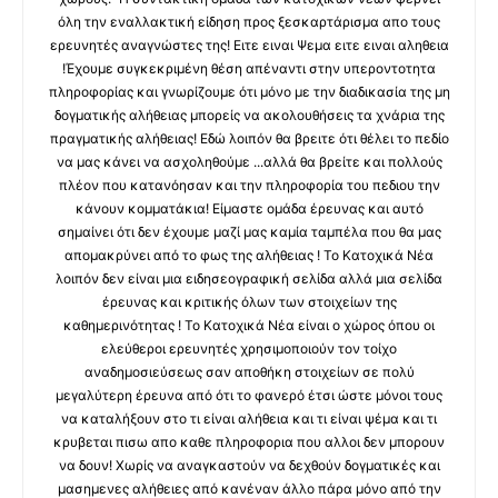
όλη την εναλλακτική είδηση προς ξεσκαρτάρισμα απο τους
ερευνητές αναγνώστες της! Ειτε ειναι Ψεμα ειτε ειναι αληθεια
!Έχουμε συγκεκριμένη θέση απέναντι στην υπεροντοτητα
πληροφορίας και γνωρίζουμε ότι μόνο με την διαδικασία της μη
δογματικής αλήθειας μπορείς να ακολουθήσεις τα χνάρια της
πραγματικής αλήθειας! Εδώ λοιπόν θα βρειτε ότι θέλει το πεδίο
να μας κάνει να ασχοληθούμε ...αλλά θα βρείτε και πολλούς
πλέον που κατανόησαν και την πληροφορία του πεδιου την
κάνουν κομματάκια! Είμαστε ομάδα έρευνας και αυτό
σημαίνει ότι δεν έχουμε μαζί μας καμία ταμπέλα που θα μας
απομακρύνει από το φως της αλήθειας ! Το Κατοχικά Νέα
λοιπόν δεν είναι μια ειδησεογραφική σελίδα αλλά μια σελίδα
έρευνας και κριτικής όλων των στοιχείων της
καθημερινότητας ! Το Κατοχικά Νέα είναι ο χώρος όπου οι
ελεύθεροι ερευνητές χρησιμοποιούν τον τοίχο
αναδημοσιεύσεως σαν αποθήκη στοιχείων σε πολύ
μεγαλύτερη έρευνα από ότι το φανερό έτσι ώστε μόνοι τους
να καταλήξουν στο τι είναι αλήθεια και τι είναι ψέμα και τι
κρυβεται πισω απο καθε πληροφορια που αλλοι δεν μπορουν
να δουν! Χωρίς να αναγκαστούν να δεχθούν δογματικές και
μασημενες αλήθειες από κανέναν άλλο πάρα μόνο από την