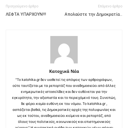
Προηγούμενο άρθρο
Επόμενο άρθρο
ΛΕΦΤΑ ΥΠΑΡΧΟΥΝ!!!
Απολαύστε την Δημοκρατία…
Κατοχικά Νέα
"Το katohika.gr δεν υιοθετεί τις απόψεις των αρθρογράφων,
ούτε ταυτίζεται με τα ρεπορτάζ που αναδημοσιεύει από άλλες
ενημερωτικές ιστοσελίδες και δεν ευθύνεται για την
εγκυρότητα, την αξιοπιστία και το περιεχόμενό τους. Συνεπώς,
δε φέρει καμία ευθύνη εκ του νόμου. Το katohika.gr ,
ασπάζεται βαθιά, τις Δημοκρατικές αρχές της πολυφωνίας και
ως εκ τούτου, αναδημοσιεύει κείμενα και ρεπορτάζ, από
όλους τους πολιτικούς, κοινωνικούς και επιστημονικούς
χώρους." Η συντακτική ομάδα των κατοχικών νέων φέρνει