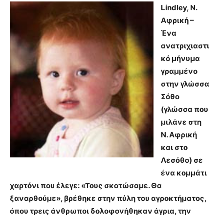
Lindley, Ν.
Αφρική –
Ένα
ανατριχιαστι
κό μήνυμα
γραμμένο
στην γλώσσα
Σόθο
(γλώσσα που
μιλάνε στη
Ν. Αφρική
και στο
Λεσόθο) σε
ένα κομμάτι
χαρτόνι που έλεγε: «Τους σκοτώσαμε. Θα
ξαναρθούμε», βρέθηκε στην πύλη του αγροκτήματος,
όπου τρεις άνθρωποι δολοφονήθηκαν άγρια, την