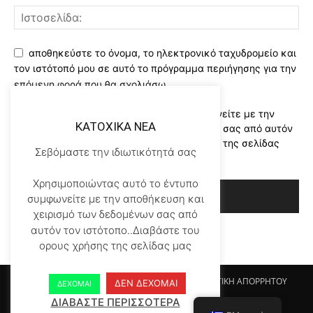
αποθηκεύστε το όνομα, το ηλεκτρονικό ταχυδρομείο και
τον ιστότοπό μου σε αυτό το πρόγραμμα περιήγησης για την
επόμενη φορά που θα σχολιάσω.
Χρησιμοποιώντας αυτό το έντυπο συμφωνείτε με την
KATOXIKA NEA
αποθήκευση και χειρισμό των δεδομένων σας από αυτόν
τον ιστότοπο..Διαβάστε του ορους χρήσης της σελίδας
Σεβόμαστε την ιδιωτικότητά σας
μας
*
Χρησιμοποιώντας αυτό το έντυπο
συμφωνείτε με την αποθήκευση και
χειρισμό των δεδομένων σας από
αυτόν τον ιστότοπο..Διαβάστε του
ορους χρήσης της σελίδας μας
Αρχικη KATOHIKA NEA
Login
Register
ΠΟΛΙΤΙΚΗ ΑΠΟΡΡΗΤΟΥ
ΔΕΝ ΔΕΧΟΜΑΙ
ΔΕΧΟΜΑΙ
ΟΡΟΙ ΧΡΗΣΗΣ
ΕΠΙΚΟΙΝΩΝΙΑ
ΔΙΑΒΑΣΤΕ ΠΕΡΙΣΣΟΤΕΡΑ