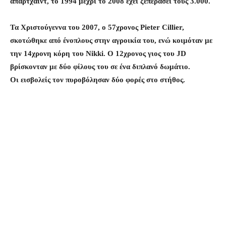
απαρτχάιντ, το 1994 μέχρι το 2008 έχει ξεπεράσει τους 3.000.
Τα Χριστούγεννα του 2007, ο 57χρονος Pieter Cillier,
σκοτώθηκε από ένοπλους στην αγροικία του, ενώ κοιμόταν με
την 14χρονη κόρη του Nikki. Ο 12χρονος γιος του JD
βρίσκονταν με δύο φίλους του σε ένα διπλανό δωμάτιο.
Οι εισβολείς τον πυροβόλησαν δύο φορές στο στήθος.