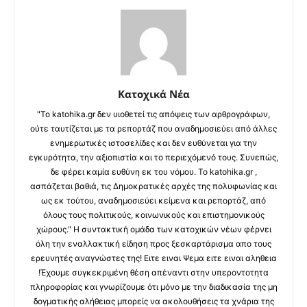
Κατοχικά Νέα
"Το katohika.gr δεν υιοθετεί τις απόψεις των αρθρογράφων,
ούτε ταυτίζεται με τα ρεπορτάζ που αναδημοσιεύει από άλλες
ενημερωτικές ιστοσελίδες και δεν ευθύνεται για την
εγκυρότητα, την αξιοπιστία και το περιεχόμενό τους. Συνεπώς,
δε φέρει καμία ευθύνη εκ του νόμου. Το katohika.gr ,
ασπάζεται βαθιά, τις Δημοκρατικές αρχές της πολυφωνίας και
ως εκ τούτου, αναδημοσιεύει κείμενα και ρεπορτάζ, από
όλους τους πολιτικούς, κοινωνικούς και επιστημονικούς
χώρους." Η συντακτική ομάδα των κατοχικών νέων φέρνει
όλη την εναλλακτική είδηση προς ξεσκαρτάρισμα απο τους
ερευνητές αναγνώστες της! Ειτε ειναι Ψεμα ειτε ειναι αληθεια
!Έχουμε συγκεκριμένη θέση απέναντι στην υπεροντοτητα
πληροφορίας και γνωρίζουμε ότι μόνο με την διαδικασία της μη
δογματικής αλήθειας μπορείς να ακολουθήσεις τα χνάρια της