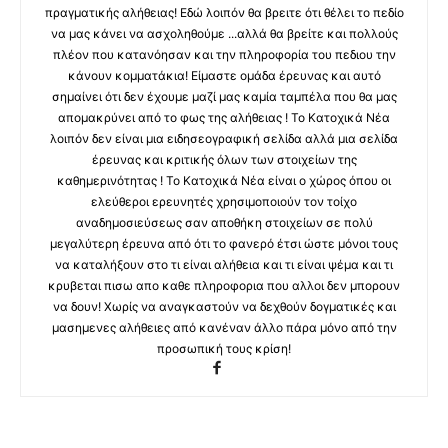
πραγματικής αλήθειας! Εδώ λοιπόν θα βρειτε ότι θέλει το πεδίο
να μας κάνει να ασχοληθούμε ...αλλά θα βρείτε και πολλούς
πλέον που κατανόησαν και την πληροφορία του πεδιου την
κάνουν κομματάκια! Είμαστε ομάδα έρευνας και αυτό
σημαίνει ότι δεν έχουμε μαζί μας καμία ταμπέλα που θα μας
απομακρύνει από το φως της αλήθειας ! Το Κατοχικά Νέα
λοιπόν δεν είναι μια ειδησεογραφική σελίδα αλλά μια σελίδα
έρευνας και κριτικής όλων των στοιχείων της
καθημερινότητας ! Το Κατοχικά Νέα είναι ο χώρος όπου οι
ελεύθεροι ερευνητές χρησιμοποιούν τον τοίχο
αναδημοσιεύσεως σαν αποθήκη στοιχείων σε πολύ
μεγαλύτερη έρευνα από ότι το φανερό έτσι ώστε μόνοι τους
να καταλήξουν στο τι είναι αλήθεια και τι είναι ψέμα και τι
κρυβεται πισω απο καθε πληροφορια που αλλοι δεν μπορουν
να δουν! Χωρίς να αναγκαστούν να δεχθούν δογματικές και
μασημενες αλήθειες από κανέναν άλλο πάρα μόνο από την
προσωπική τους κρίση!