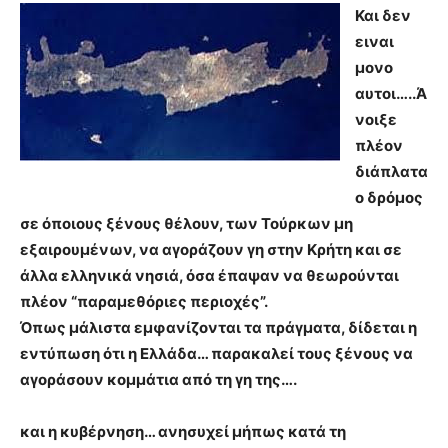
Και δεν
ειναι
μονο
αυτοι…..Ά
νοιξε
πλέον
διάπλατα
ο δρόμος
σε όποιους ξένους θέλουν, των Τούρκων μη
εξαιρουμένων, να αγοράζουν γη στην Κρήτη και σε
άλλα ελληνικά νησιά, όσα έπαψαν να θεωρούνται
πλέον “παραμεθόριες περιοχές”.
Όπως μάλιστα εμφανίζονται τα πράγματα, δίδεται η
εντύπωση ότι η Ελλάδα… παρακαλεί τους ξένους να
αγοράσουν κομμάτια από τη γη της….
και η κυβέρνηση… ανησυχεί μήπως κατά τη