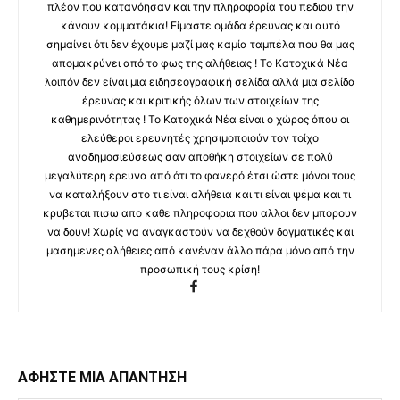
πλέον που κατανόησαν και την πληροφορία του πεδιου την
κάνουν κομματάκια! Είμαστε ομάδα έρευνας και αυτό
σημαίνει ότι δεν έχουμε μαζί μας καμία ταμπέλα που θα μας
απομακρύνει από το φως της αλήθειας ! Το Κατοχικά Νέα
λοιπόν δεν είναι μια ειδησεογραφική σελίδα αλλά μια σελίδα
έρευνας και κριτικής όλων των στοιχείων της
καθημερινότητας ! Το Κατοχικά Νέα είναι ο χώρος όπου οι
ελεύθεροι ερευνητές χρησιμοποιούν τον τοίχο
αναδημοσιεύσεως σαν αποθήκη στοιχείων σε πολύ
μεγαλύτερη έρευνα από ότι το φανερό έτσι ώστε μόνοι τους
να καταλήξουν στο τι είναι αλήθεια και τι είναι ψέμα και τι
κρυβεται πισω απο καθε πληροφορια που αλλοι δεν μπορουν
να δουν! Χωρίς να αναγκαστούν να δεχθούν δογματικές και
μασημενες αλήθειες από κανέναν άλλο πάρα μόνο από την
προσωπική τους κρίση!
ΑΦΗΣΤΕ ΜΙΑ ΑΠΑΝΤΗΣΗ