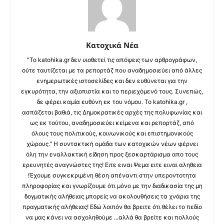
Κατοχικά Νέα
"Το katohika.gr δεν υιοθετεί τις απόψεις των αρθρογράφων,
ούτε ταυτίζεται με τα ρεπορτάζ που αναδημοσιεύει από άλλες
ενημερωτικές ιστοσελίδες και δεν ευθύνεται για την
εγκυρότητα, την αξιοπιστία και το περιεχόμενό τους. Συνεπώς,
δε φέρει καμία ευθύνη εκ του νόμου. Το katohika.gr ,
ασπάζεται βαθιά, τις Δημοκρατικές αρχές της πολυφωνίας και
ως εκ τούτου, αναδημοσιεύει κείμενα και ρεπορτάζ, από
όλους τους πολιτικούς, κοινωνικούς και επιστημονικούς
χώρους." Η συντακτική ομάδα των κατοχικών νέων φέρνει
όλη την εναλλακτική είδηση προς ξεσκαρτάρισμα απο τους
ερευνητές αναγνώστες της! Ειτε ειναι Ψεμα ειτε ειναι αληθεια
!Έχουμε συγκεκριμένη θέση απέναντι στην υπεροντοτητα
πληροφορίας και γνωρίζουμε ότι μόνο με την διαδικασία της μη
δογματικής αλήθειας μπορείς να ακολουθήσεις τα χνάρια της
πραγματικής αλήθειας! Εδώ λοιπόν θα βρειτε ότι θέλει το πεδίο
να μας κάνει να ασχοληθούμε ...αλλά θα βρείτε και πολλούς