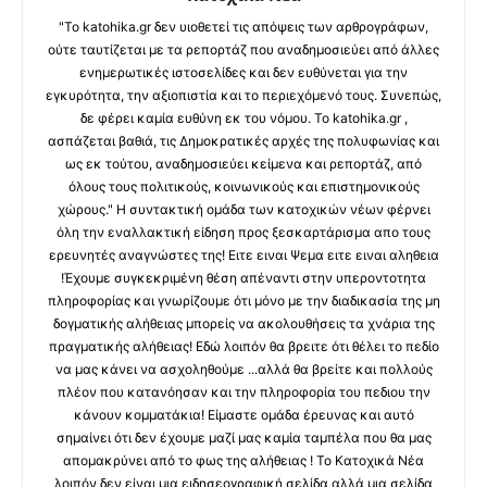
"Το katohika.gr δεν υιοθετεί τις απόψεις των αρθρογράφων,
ούτε ταυτίζεται με τα ρεπορτάζ που αναδημοσιεύει από άλλες
ενημερωτικές ιστοσελίδες και δεν ευθύνεται για την
εγκυρότητα, την αξιοπιστία και το περιεχόμενό τους. Συνεπώς,
δε φέρει καμία ευθύνη εκ του νόμου. Το katohika.gr ,
ασπάζεται βαθιά, τις Δημοκρατικές αρχές της πολυφωνίας και
ως εκ τούτου, αναδημοσιεύει κείμενα και ρεπορτάζ, από
όλους τους πολιτικούς, κοινωνικούς και επιστημονικούς
χώρους." Η συντακτική ομάδα των κατοχικών νέων φέρνει
όλη την εναλλακτική είδηση προς ξεσκαρτάρισμα απο τους
ερευνητές αναγνώστες της! Ειτε ειναι Ψεμα ειτε ειναι αληθεια
!Έχουμε συγκεκριμένη θέση απέναντι στην υπεροντοτητα
πληροφορίας και γνωρίζουμε ότι μόνο με την διαδικασία της μη
δογματικής αλήθειας μπορείς να ακολουθήσεις τα χνάρια της
πραγματικής αλήθειας! Εδώ λοιπόν θα βρειτε ότι θέλει το πεδίο
να μας κάνει να ασχοληθούμε ...αλλά θα βρείτε και πολλούς
πλέον που κατανόησαν και την πληροφορία του πεδιου την
κάνουν κομματάκια! Είμαστε ομάδα έρευνας και αυτό
σημαίνει ότι δεν έχουμε μαζί μας καμία ταμπέλα που θα μας
απομακρύνει από το φως της αλήθειας ! Το Κατοχικά Νέα
λοιπόν δεν είναι μια ειδησεογραφική σελίδα αλλά μια σελίδα