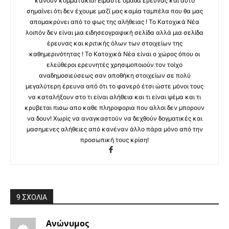
κάνουν κομματάκια! Είμαστε ομάδα έρευνας και αυτό
σημαίνει ότι δεν έχουμε μαζί μας καμία ταμπέλα που θα μας
απομακρύνει από το φως της αλήθειας ! Το Κατοχικά Νέα
λοιπόν δεν είναι μια ειδησεογραφική σελίδα αλλά μια σελίδα
έρευνας και κριτικής όλων των στοιχείων της
καθημερινότητας ! Το Κατοχικά Νέα είναι ο χώρος όπου οι
ελεύθεροι ερευνητές χρησιμοποιούν τον τοίχο
αναδημοσιεύσεως σαν αποθήκη στοιχείων σε πολύ
μεγαλύτερη έρευνα από ότι το φανερό έτσι ώστε μόνοι τους
να καταλήξουν στο τι είναι αλήθεια και τι είναι ψέμα και τι
κρυβεται πισω απο καθε πληροφορια που αλλοι δεν μπορουν
να δουν! Χωρίς να αναγκαστούν να δεχθούν δογματικές και
μασημενες αλήθειες από κανέναν άλλο πάρα μόνο από την
προσωπική τους κρίση!
9 ΣΧΟΛΙΑ
Ανώνυμος