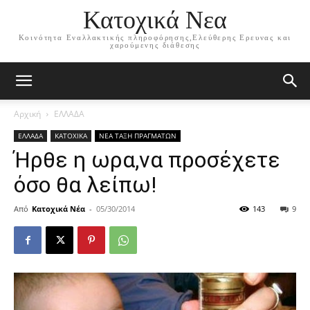
Κατοχικά Νεα
Κοινότητα Εναλλακτικής πληροφόρησης,Ελεύθερης Ερευνας και
χαρούμενης διάθεσης
Αρχική
ΕΛΛΑΔΑ
ΕΛΛΑΔΑ
ΚΑΤΟΧΙΚΑ
ΝΕΑ ΤΑΞΗ ΠΡΑΓΜΑΤΩΝ
Ήρθε η ωρα,να προσέχετε
όσο θα λείπω!
Από
Κατοχικά Νέα
-
05/30/2014
143
9