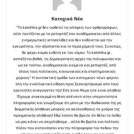
Κατοχικά Νέα
"Το katohika.gr δεν υιοθετεί τις απόψεις των αρθρογράφων,
ούτε ταυτίζεται με τα ρεπορτάζ που αναδημοσιεύει από άλλες
ενημερωτικές ιστοσελίδες και δεν ευθύνεται για την
εγκυρότητα, την αξιοπιστία και το περιεχόμενό τους. Συνεπώς,
δε φέρει καμία ευθύνη εκ του νόμου. Το katohika.gr ,
ασπάζεται βαθιά, τις Δημοκρατικές αρχές της πολυφωνίας και
ως εκ τούτου, αναδημοσιεύει κείμενα και ρεπορτάζ, από
όλους τους πολιτικούς, κοινωνικούς και επιστημονικούς
χώρους." Η συντακτική ομάδα των κατοχικών νέων φέρνει
όλη την εναλλακτική είδηση προς ξεσκαρτάρισμα απο τους
ερευνητές αναγνώστες της! Ειτε ειναι Ψεμα ειτε ειναι αληθεια
!Έχουμε συγκεκριμένη θέση απέναντι στην υπεροντοτητα
πληροφορίας και γνωρίζουμε ότι μόνο με την διαδικασία της μη
δογματικής αλήθειας μπορείς να ακολουθήσεις τα χνάρια της
πραγματικής αλήθειας! Εδώ λοιπόν θα βρειτε ότι θέλει το πεδίο
να μας κάνει να ασχοληθούμε ...αλλά θα βρείτε και πολλούς
πλέον που κατανόησαν και την πληροφορία του πεδιου την