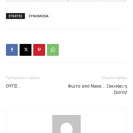
ΕΤΙΚΕΤΕΣ
ΣΥΝΩΜΟΣΙΑ
Προηγούμενο άρθρο
Επόμενο άρθρο
OYΠΣ….
Φώτο από Νασα … Ξεκινάει η
ζέστη!