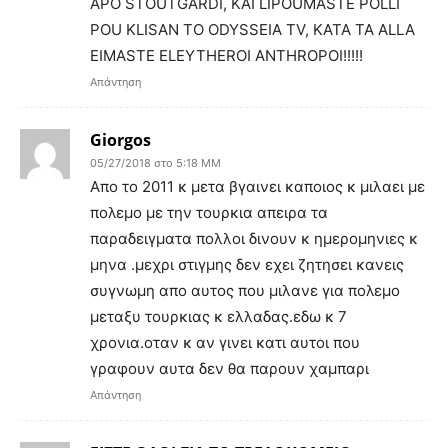
APO STOUTGARDI, KAI LIPOUMASTE POLLI
POU KLISAN TO ODYSSEIA TV, KATA TA ALLA
EIMASTE ELEYTHEROI ANTHROPOI!!!!!
Απάντηση
Giorgos
05/27/2018 στο 5:18 ΜΜ
Απο το 2011 κ μετα βγαινει καποιος κ μιλαει με
πολεμο με την τουρκια απειρα τα
παραδειγματα πολλοι δινουν κ ημερομηνιες κ
μηνα .μεχρι στιγμης δεν εχει ζητησει κανεις
συγνωμη απο αυτος που μιλανε για πολεμο
μεταξυ τουρκιας κ ελλαδας.εδω κ 7
χρονια.οταν κ αν γινει κατι αυτοι που
γραφουν αυτα δεν θα παρουν χαμπαρι
Απάντηση