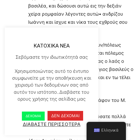
βασιλέα, και δώσουσι αυτώ εις την δεξιάν
χείρα ρομφαίαν λέγοντες αυτώ• ανδρίζου
Ιωάννη και ίσχυε και νίκα τους εχθρούς σου
…”
ΠΡΟΦΗΤΕΙΑ Αγίου Ταρασίου Κων/πόλεως
KATOXIKA NEA
“…Τούτου γενομένου εγερθήσεται πόλεμος
Σεβόμαστε την ιδιωτικότητά σας
εμφύλιος, και απολεσθήσεται πας ο λαός ο
άπιστος. Και τότε εξυπνήσει ο άγιος βασιλεύς ο
Χρησιμοποιώντας αυτό το έντυπο
εν αρχή του ονόματος αυτού Ι και εν τω τέλει
συμφωνείτε με την αποθήκευση και
χειρισμό των δεδομένων σας από
Σ”
αυτόν τον ιστότοπο..Διαβάστε του
ορους χρήσης της σελίδας μας
ΠΡΟΦΗΤΕΙΑ Επιγραφή εις τον τάφον του Μ.
Κων/ντίνου
ΔΕΝ ΔΕΧΟΜΑΙ
“…στήτε στήτε μετά φόβου σπεύσατε πολλά
ΔΕΧΟΜΑΙ
ΔΙΑΒΑΣΤΕ ΠΕΡΙΣΣΟΤΕΡΑ
σπουδαίως εις τα δεξιά τα μέρη άνδρα εύρητε
Ελληνικά
γενναίον θαυμαστόν και ρωμαλέον, τούτον