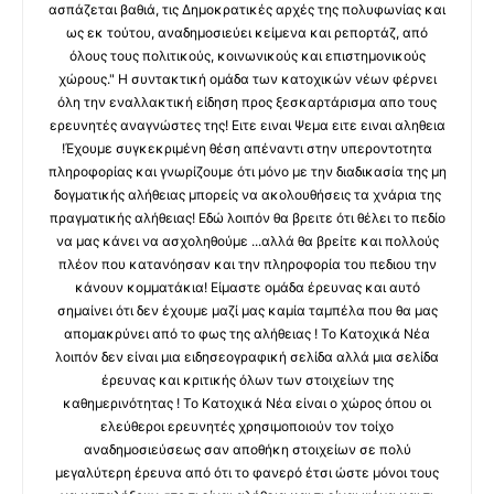
ασπάζεται βαθιά, τις Δημοκρατικές αρχές της πολυφωνίας και
ως εκ τούτου, αναδημοσιεύει κείμενα και ρεπορτάζ, από
όλους τους πολιτικούς, κοινωνικούς και επιστημονικούς
χώρους." Η συντακτική ομάδα των κατοχικών νέων φέρνει
όλη την εναλλακτική είδηση προς ξεσκαρτάρισμα απο τους
ερευνητές αναγνώστες της! Ειτε ειναι Ψεμα ειτε ειναι αληθεια
!Έχουμε συγκεκριμένη θέση απέναντι στην υπεροντοτητα
πληροφορίας και γνωρίζουμε ότι μόνο με την διαδικασία της μη
δογματικής αλήθειας μπορείς να ακολουθήσεις τα χνάρια της
πραγματικής αλήθειας! Εδώ λοιπόν θα βρειτε ότι θέλει το πεδίο
να μας κάνει να ασχοληθούμε ...αλλά θα βρείτε και πολλούς
πλέον που κατανόησαν και την πληροφορία του πεδιου την
κάνουν κομματάκια! Είμαστε ομάδα έρευνας και αυτό
σημαίνει ότι δεν έχουμε μαζί μας καμία ταμπέλα που θα μας
απομακρύνει από το φως της αλήθειας ! Το Κατοχικά Νέα
λοιπόν δεν είναι μια ειδησεογραφική σελίδα αλλά μια σελίδα
έρευνας και κριτικής όλων των στοιχείων της
καθημερινότητας ! Το Κατοχικά Νέα είναι ο χώρος όπου οι
ελεύθεροι ερευνητές χρησιμοποιούν τον τοίχο
αναδημοσιεύσεως σαν αποθήκη στοιχείων σε πολύ
μεγαλύτερη έρευνα από ότι το φανερό έτσι ώστε μόνοι τους