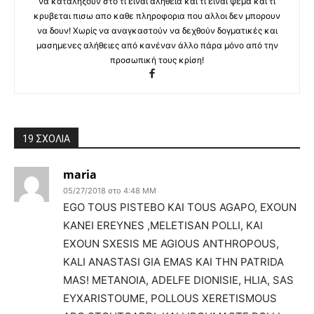
να καταλήξουν στο τι είναι αλήθεια και τι είναι ψέμα και τι
κρυβεται πισω απο καθε πληροφορια που αλλοι δεν μπορουν
να δουν! Χωρίς να αναγκαστούν να δεχθούν δογματικές και
μασημενες αλήθειες από κανέναν άλλο πάρα μόνο από την
προσωπική τους κρίση!
19 ΣΧΟΛΙΑ
maria
05/27/2018 στο 4:48 ΜΜ
EGO TOUS PISTEBO KAI TOUS AGAPO, EXOUN
KANEI EREYNES ,MELETISAN POLLI, KAI
EXOUN SXESIS ME AGIOUS ANTHROPOUS,
KALI ANASTASI GIA EMAS KAI THN PATRIDA
MAS! METANOIA, ADELFE DIONISIE, HLIA, SAS
EYXARISTOUME, POLLOUS XERETISMOUS