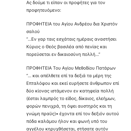
Ας δούμε τι είπαν οι προφήτες για τον
προφητευόμενο:
ΠΡΟΦΗΤΕΙΑ του Αγίου Ανδρέου δια Χριστόν
σαλού
“…Εν γαρ ταις εσχάταις ημέραις αναστήσει
Κύριος ο Θεός βασιλέα από πενίας και
πορεύσεται εν δικαιοσύνη πολλή…”
ΠΡΟΦΗΤΕΙΑ Του Αγίου Μεθοδίου Πατάρων
“… και απέλθετε επί τα δεξιά τα μέρη της
Επταλόφου και εκεί ευρήσετε άνθρωπον επί
δύο κίονας ιστάμενον εν κατηφεία πολλή
(έσται λαμπρός το είδος, δίκαιος, ελεήμων,
φορών πενιχρά, τη όψει αυστηρός και τη
γνώμη πραϋς)• έχοντα επί τον δεξιόν αυτού
πόδα καλάμου ήλον και φωνή υπό του
αγγέλου κηρυχθήσεται, στήσατε αυτόν