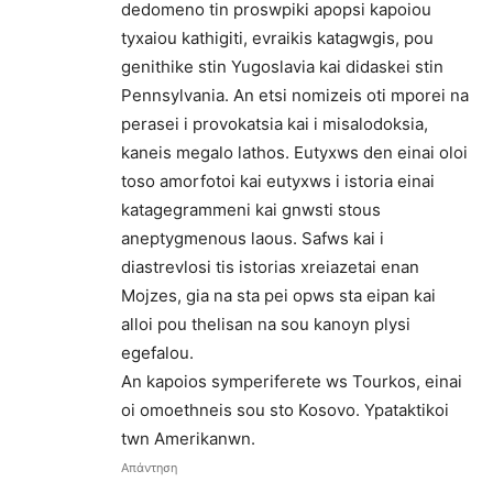
dedomeno tin proswpiki apopsi kapoiou
tyxaiou kathigiti, evraikis katagwgis, pou
genithike stin Yugoslavia kai didaskei stin
Pennsylvania. An etsi nomizeis oti mporei na
perasei i provokatsia kai i misalodoksia,
kaneis megalo lathos. Eutyxws den einai oloi
toso amorfotoi kai eutyxws i istoria einai
katagegrammeni kai gnwsti stous
aneptygmenous laous. Safws kai i
diastrevlosi tis istorias xreiazetai enan
Mojzes, gia na sta pei opws sta eipan kai
alloi pou thelisan na sou kanoyn plysi
egefalou.
An kapoios symperiferete ws Tourkos, einai
oi omoethneis sou sto Kosovo. Ypataktikoi
twn Amerikanwn.
Απάντηση