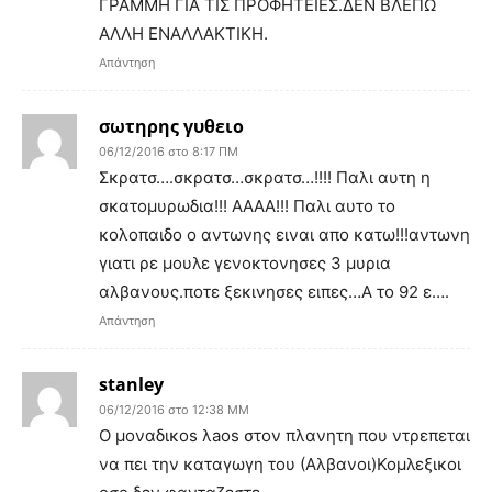
ΓΡΑΜΜΗ ΓΙΑ ΤΙΣ ΠΡΟΦΗΤΕΙΕΣ.ΔΕΝ ΒΛΕΠΩ
ΑΛΛΗ ΕΝΑΛΛΑΚΤΙΚΗ.
Απάντηση
σωτηρης γυθειο
06/12/2016 στο 8:17 ΠΜ
Σκρατσ….σκρατσ…σκρατσ…!!!! Παλι αυτη η
σκατομυρωδια!!! ΑΑΑΑ!!! Παλι αυτο το
κολοπαιδο ο αντωνης ειναι απο κατω!!!αντωνη
γιατι ρε μουλε γενοκτονησες 3 μυρια
αλβανους.ποτε ξεκινησες ειπες…Α το 92 ε….
Απάντηση
stanley
06/12/2016 στο 12:38 ΜΜ
Ο μοναδικοs λaos στον πλανητη που ντρεπεται
να πει την καταγωγη του (Αλβανοι)Κομλεξικοι