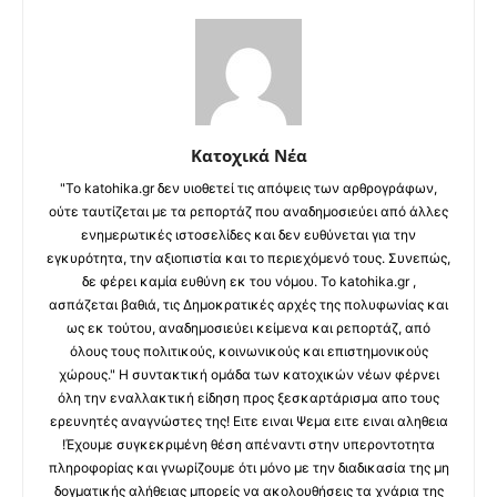
Κατοχικά Νέα
"Το katohika.gr δεν υιοθετεί τις απόψεις των αρθρογράφων,
ούτε ταυτίζεται με τα ρεπορτάζ που αναδημοσιεύει από άλλες
ενημερωτικές ιστοσελίδες και δεν ευθύνεται για την
εγκυρότητα, την αξιοπιστία και το περιεχόμενό τους. Συνεπώς,
δε φέρει καμία ευθύνη εκ του νόμου. Το katohika.gr ,
ασπάζεται βαθιά, τις Δημοκρατικές αρχές της πολυφωνίας και
ως εκ τούτου, αναδημοσιεύει κείμενα και ρεπορτάζ, από
όλους τους πολιτικούς, κοινωνικούς και επιστημονικούς
χώρους." Η συντακτική ομάδα των κατοχικών νέων φέρνει
όλη την εναλλακτική είδηση προς ξεσκαρτάρισμα απο τους
ερευνητές αναγνώστες της! Ειτε ειναι Ψεμα ειτε ειναι αληθεια
!Έχουμε συγκεκριμένη θέση απέναντι στην υπεροντοτητα
πληροφορίας και γνωρίζουμε ότι μόνο με την διαδικασία της μη
δογματικής αλήθειας μπορείς να ακολουθήσεις τα χνάρια της