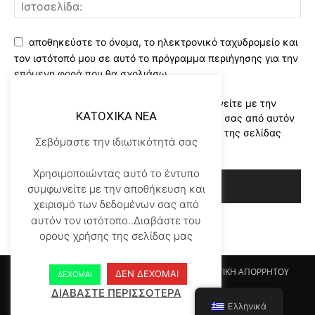
αποθηκεύστε το όνομα, το ηλεκτρονικό ταχυδρομείο και
τον ιστότοπό μου σε αυτό το πρόγραμμα περιήγησης για την
επόμενη φορά που θα σχολιάσω.
Χρησιμοποιώντας αυτό το έντυπο συμφωνείτε με την
KATOXIKA NEA
αποθήκευση και χειρισμό των δεδομένων σας από αυτόν
τον ιστότοπο..Διαβάστε του ορους χρήσης της σελίδας
Σεβόμαστε την ιδιωτικότητά σας
μας
*
Χρησιμοποιώντας αυτό το έντυπο
συμφωνείτε με την αποθήκευση και
χειρισμό των δεδομένων σας από
αυτόν τον ιστότοπο..Διαβάστε του
ορους χρήσης της σελίδας μας
Αρχικη KATOHIKA NEA
Login
Register
ΠΟΛΙΤΙΚΗ ΑΠΟΡΡΗΤΟΥ
ΔΕΝ ΔΕΧΟΜΑΙ
ΔΕΧΟΜΑΙ
ΟΡΟΙ ΧΡΗΣΗΣ
ΕΠΙΚΟΙΝΩΝΙΑ
ΔΙΑΒΑΣΤΕ ΠΕΡΙΣΣΟΤΕΡΑ
Ελληνικά
© Newspaper WordPress Theme by TagDiv