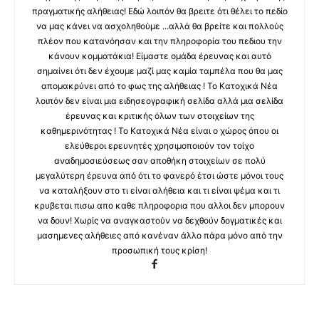
πραγματικής αλήθειας! Εδώ λοιπόν θα βρειτε ότι θέλει το πεδίο
να μας κάνει να ασχοληθούμε ...αλλά θα βρείτε και πολλούς
πλέον που κατανόησαν και την πληροφορία του πεδιου την
κάνουν κομματάκια! Είμαστε ομάδα έρευνας και αυτό
σημαίνει ότι δεν έχουμε μαζί μας καμία ταμπέλα που θα μας
απομακρύνει από το φως της αλήθειας ! Το Κατοχικά Νέα
λοιπόν δεν είναι μια ειδησεογραφική σελίδα αλλά μια σελίδα
έρευνας και κριτικής όλων των στοιχείων της
καθημερινότητας ! Το Κατοχικά Νέα είναι ο χώρος όπου οι
ελεύθεροι ερευνητές χρησιμοποιούν τον τοίχο
αναδημοσιεύσεως σαν αποθήκη στοιχείων σε πολύ
μεγαλύτερη έρευνα από ότι το φανερό έτσι ώστε μόνοι τους
να καταλήξουν στο τι είναι αλήθεια και τι είναι ψέμα και τι
κρυβεται πισω απο καθε πληροφορια που αλλοι δεν μπορουν
να δουν! Χωρίς να αναγκαστούν να δεχθούν δογματικές και
μασημενες αλήθειες από κανέναν άλλο πάρα μόνο από την
προσωπική τους κρίση!