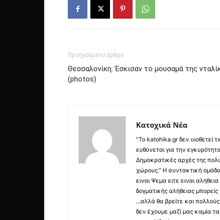
Προηγούμενο άρθρο
Θεσσαλονίκη: Έσκισαν το μουσαμά της νταλίκ
(photos)
Κατοχικά Νέα
"Το katohika.gr δεν υιοθετεί
ευθύνεται για την εγκυρότητα,
Δημοκρατικές αρχές της πολυ
χώρους." Η συντακτική ομάδ
ειναι Ψεμα ειτε ειναι αληθει
δογματικής αλήθειας μπορείς 
...αλλά θα βρείτε και πολλο
δεν έχουμε μαζί μας καμία τ