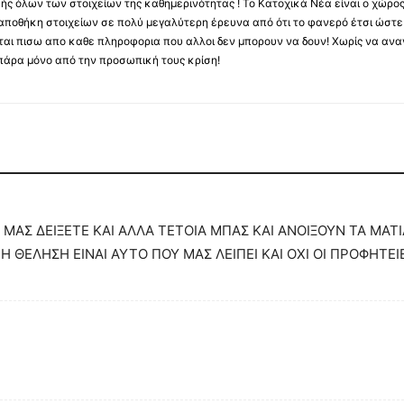
κής όλων των στοιχείων της καθημερινότητας ! Το Κατοχικά Νέα είναι ο χώρο
ποθήκη στοιχείων σε πολύ μεγαλύτερη έρευνα από ότι το φανερό έτσι ώστε μ
υβεται πισω απο καθε πληροφορια που αλλοι δεν μπορουν να δουν! Χωρίς να α
πάρα μόνο από την προσωπική τους κρίση!
Α ΜΑΣ ΔΕΙΞΕΤΕ ΚΑΙ ΑΛΛΑ ΤΕΤΟΙΑ ΜΠΑΣ ΚΑΙ ΑΝΟΙΞΟΥΝ ΤΑ ΜΑΤ
 Η ΘΕΛΗΣΗ ΕΙΝΑΙ ΑΥΤΟ ΠΟΥ ΜΑΣ ΛΕΙΠΕΙ ΚΑΙ ΟΧΙ ΟΙ ΠΡΟΦΗΤΕ