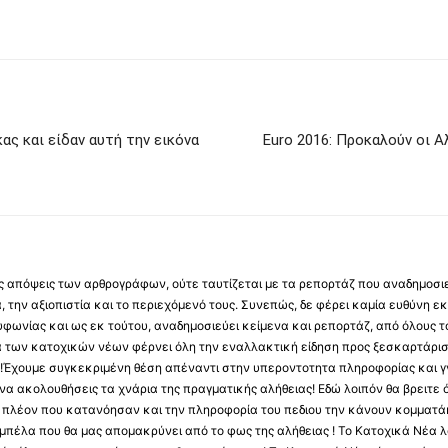
ας και είδαν αυτή την εικόνα
Euro 2016: Προκαλούν οι Α
 τις απόψεις των αρθρογράφων, ούτε ταυτίζεται με τα ρεπορτάζ που αναδημοσι
 την αξιοπιστία και το περιεχόμενό τους. Συνεπώς, δε φέρει καμία ευθύνη εκ τ
φωνίας και ως εκ τούτου, αναδημοσιεύει κείμενα και ρεπορτάζ, από όλους το
α των κατοχικών νέων φέρνει όλη την εναλλακτική είδηση προς ξεσκαρτάρισ
α !Έχουμε συγκεκριμένη θέση απέναντι στην υπεροντοτητα πληροφορίας και γν
να ακολουθήσεις τα χνάρια της πραγματικής αλήθειας! Εδώ λοιπόν θα βρειτε ό
ύς πλέον που κατανόησαν και την πληροφορία του πεδιου την κάνουν κομματάκ
αμπέλα που θα μας απομακρύνει από το φως της αλήθειας ! Το Κατοχικά Νέα λ