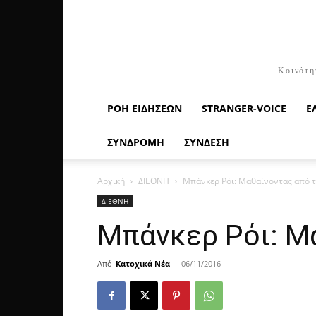
Κοινότη
ΡΟΉ ΕΙΔΉΣΕΩΝ
STRANGER-VOICE
Ε
ΣΥΝΔΡΟΜΗ
ΣΥΝΔΕΣΗ
Αρχική
ΔΙΕΘΝΗ
Μπάνκερ Ρόι: Μαθαίνοντας από τ
ΔΙΕΘΝΗ
Μπάνκερ Ρόι: Μ
Από
Κατοχικά Νέα
-
06/11/2016