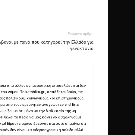
Επόμενο άρθρο
λβανοί με πανό που κατηγορεί την Ελλάδα για
γενοκτονία
εύει από άλλες ενημερωτικές ιστοσελίδες και δεν
ου νόμου. Το katohika.gr , ασπάζεται βαθιά, τις
υς πολιτικούς, κοινωνικούς και επιστημονικούς
μα απο τους ερευνητές αναγνώστες της! Ειτε
ωρίζουμε ότι μόνο με την διαδικασία της μη
τι θέλει το πεδίο να μας κάνει να ασχοληθούμε
ια! Είμαστε ομάδα έρευνας και αυτό σημαίνει ότι
οιπόν δεν είναι μια ειδησεογραφική σελίδα αλλά